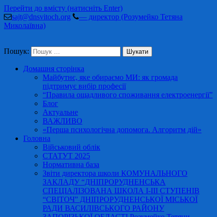
Перейти до вмісту (натисніть Enter)
sajt@dnsvitoch.org
— директор (Розумейко Тетяна
Миколаївна)
Пошук:
Домашня сторінка
Майбутнє, яке обираємо МИ: як громада
підтримує вибір професії
“Правила ощадливого споживання електроенергії”
Блог
Актуальне
ВАЖЛИВО
«Перша психологічна допомога. Алгоритм дій»
Головна
Військовий облік
СТАТУТ 2025
Нормативна база
Звіти директора школи КОМУНАЛЬНОГО
ЗАКЛАДУ “ДНІПРОРУДНЕНСЬКА
СПЕЦІАЛІЗОВАНА ШКОЛА І-ІІІ СТУПЕНІВ
“СВІТОЧ” ДНІПРОРУДНЕНСЬКОЇ МІСЬКОЇ
РАДИ ВАСИЛІВСЬКОГО РАЙОНУ
ЗАПОРІЗЬКОЇ ОБЛАСТІ Розумейко Тетяни