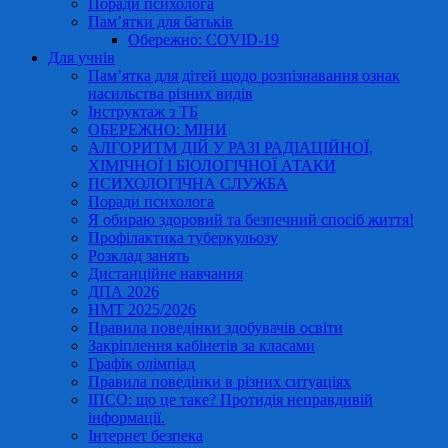
Поради психолога
Пам’ятки для батьків
Обережно: COVID-19
Для учнів
Пам’ятка для дітей щодо розпізнавання ознак
насильства різних видів
Інструктаж з ТБ
ОБЕРЕЖНО: МІНИ
АЛГОРИТМ ДІЙ У РАЗІ РАДІАЦІЙНОЇ,
ХІМІЧНОЇ І БІОЛОГІЧНОЇ АТАКИ
ПСИХОЛОГІЧНА СЛУЖБА
Поради психолога
Я обираю здоровий та безпечний спосіб життя!
Профілактика туберкульозу
Розклад занять
Дистанційне навчання
ДПА 2026
НМТ 2025/2026
Правила поведінки здобувачів освіти
Закріплення кабінетів за класами
Графік олімпіад
Правила поведінки в різних ситуаціях
ІПСО: що це таке? Протидія неправдивій
інформації.
Інтернет безпека