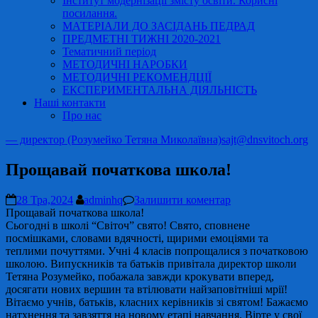
Інститут модернізації змісту освіти. Корисні
посилання.
МАТЕРІАЛИ ДО ЗАСІДАНЬ ПЕДРАД
ПРЕДМЕТНІ ТИЖНІ 2020-2021
Тематичний період
МЕТОДИЧНІ НАРОБКИ
МЕТОДИЧНІ РЕКОМЕНДЦІЇ
ЕКСПЕРИМЕНТАЛЬНА ДІЯЛЬНІСТЬ
Наші контакти
Про нас
— директор (Розумейко Тетяна Миколаївна)
sajt@dnsvitoch.org
Прощавай початкова школа!
28 Тра,2024
adminhq
Залишити коментар
Прощавай початкова школа!
Сьогодні в школі “Світоч” свято! Свято, сповнене
посмішками, словами вдячності, щирими емоціями та
теплими почуттями. Учні 4 класів попрощалися з початковою
школою. Випускників та батьків привітала директор школи
Тетяна Розумейко, побажала завжди крокувати вперед,
досягати нових вершин та втілювати найзаповітніші мрії!
Вітаємо учнів, батьків, класних керівників зі святом! Бажаємо
натхнення та завзяття на новому етапі навчання. Вірте у свої