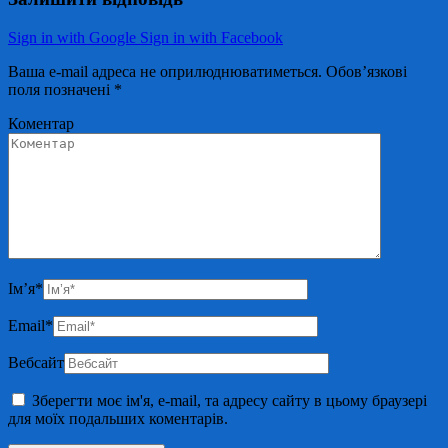
Sign in with Google
Sign in with Facebook
Ваша e-mail адреса не оприлюднюватиметься.
Обов’язкові
поля позначені
*
Коментар
Ім’я
*
Email
*
Вебсайт
Зберегти моє ім'я, e-mail, та адресу сайту в цьому браузері
для моїх подальших коментарів.