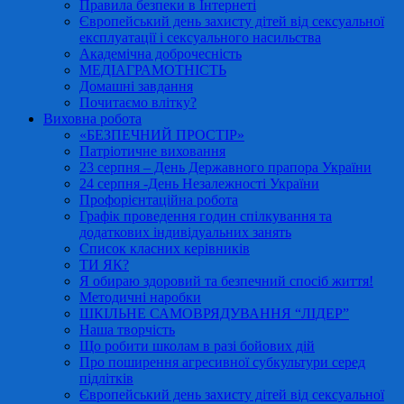
Правила безпеки в Інтернеті
Європейський день захисту дітей від сексуальної
експлуатації і сексуального насильства
Академічна доброчесність
МЕДІАГРАМОТНІСТЬ
Домашні завдання
Почитаємо влітку?
Виховна робота
«БЕЗПЕЧНИЙ ПРОСТІР»
Патріотичне виховання
23 серпня – День Державного прапора України
24 серпня -День Незалежності України
Профорієнтаційна робота
Графік проведення годин спілкування та
додаткових індивідуальних занять
Список класних керівників
ТИ ЯК?
Я обираю здоровий та безпечний спосіб життя!
Методичні наробки
ШКІЛЬНЕ САМОВРЯДУВАННЯ “ЛІДЕР”
Наша творчість
Що робити школам в разі бойових дій
Про поширення агресивної субкультури серед
підлітків
Європейський день захисту дітей від сексуальної