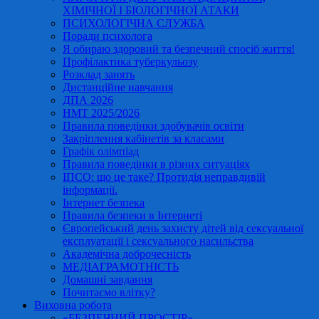
ХІМІЧНОЇ І БІОЛОГІЧНОЇ АТАКИ
ПСИХОЛОГІЧНА СЛУЖБА
Поради психолога
Я обираю здоровий та безпечний спосіб життя!
Профілактика туберкульозу
Розклад занять
Дистанційне навчання
ДПА 2026
НМТ 2025/2026
Правила поведінки здобувачів освіти
Закріплення кабінетів за класами
Графік олімпіад
Правила поведінки в різних ситуаціях
ІПСО: що це таке? Протидія неправдивій
інформації.
Інтернет безпека
Правила безпеки в Інтернеті
Європейський день захисту дітей від сексуальної
експлуатації і сексуального насильства
Академічна доброчесність
МЕДІАГРАМОТНІСТЬ
Домашні завдання
Почитаємо влітку?
Виховна робота
«БЕЗПЕЧНИЙ ПРОСТІР»