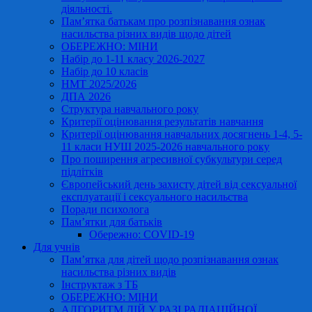
діяльності.
Пам’ятка батькам про розпізнавання ознак
насильства різних видів щодо дітей
ОБЕРЕЖНО: МІНИ
Набір до 1-11 класу 2026-2027
Набір до 10 класів
НМТ 2025/2026
ДПА 2026
Структура навчального року
Критерії оцінювання результатів навчання
Критерії оцінювання навчальних досягнень 1-4, 5-
11 класи НУШ 2025-2026 навчального року
Про поширення агресивної субкультури серед
підлітків
Європейський день захисту дітей від сексуальної
експлуатації і сексуального насильства
Поради психолога
Пам’ятки для батьків
Обережно: COVID-19
Для учнів
Пам’ятка для дітей щодо розпізнавання ознак
насильства різних видів
Інструктаж з ТБ
ОБЕРЕЖНО: МІНИ
АЛГОРИТМ ДІЙ У РАЗІ РАДІАЦІЙНОЇ,