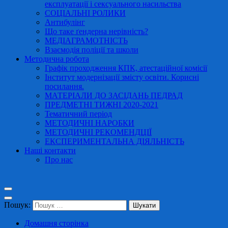
експлуатації і сексуального насильства
СОЦІАЛЬНІ РОЛИКИ
Антибулінг
Що таке ґендерна нерівність?
МЕДІАГРАМОТНІСТЬ
Взаємодія поліції та школи
Методична робота
Графік проходження КПК, атестаційної комісії
Інститут модернізації змісту освіти. Корисні
посилання.
МАТЕРІАЛИ ДО ЗАСІДАНЬ ПЕДРАД
ПРЕДМЕТНІ ТИЖНІ 2020-2021
Тематичний період
МЕТОДИЧНІ НАРОБКИ
МЕТОДИЧНІ РЕКОМЕНДЦІЇ
ЕКСПЕРИМЕНТАЛЬНА ДІЯЛЬНІСТЬ
Наші контакти
Про нас
Пошук:
Домашня сторінка