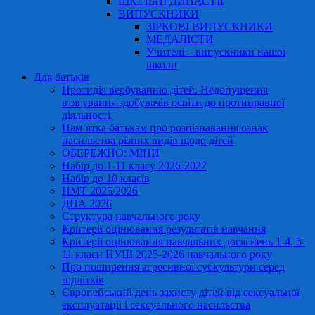
ШКІЛЬНІ ДИНАСТІЇ
ВИПУСКНИКИ
ЗІРКОВІ ВИПУСКНИКИ
МЕДАЛІСТИ
Учителі – випускники нашої
школи
Для батьків
Протидія вербуванню дітей. Недопущення
втягування здобувачів освіти до протиправної
діяльності.
Пам’ятка батькам про розпізнавання ознак
насильства різних видів щодо дітей
ОБЕРЕЖНО: МІНИ
Набір до 1-11 класу 2026-2027
Набір до 10 класів
НМТ 2025/2026
ДПА 2026
Структура навчального року
Критерії оцінювання результатів навчання
Критерії оцінювання навчальних досягнень 1-4, 5-
11 класи НУШ 2025-2026 навчального року
Про поширення агресивної субкультури серед
підлітків
Європейський день захисту дітей від сексуальної
експлуатації і сексуального насильства