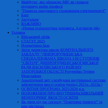
Майбутнє, яке обираємо МИ: як громада
підтримує вибір професії
“Правила ощадливого споживання електроенергії”
Блог
Актуальне
ВАЖЛИВО
«Перша психологічна допомога. Алгоритм дій»
Головна
Військовий облік
СТАТУТ 2025
Нормативна база
Звіти директора школи КОМУНАЛЬНОГО
ЗАКЛАДУ “ДНІПРОРУДНЕНСЬКА
СПЕЦІАЛІЗОВАНА ШКОЛА І-ІІІ СТУПЕНІВ
“СВІТОЧ” ДНІПРОРУДНЕНСЬКОЇ МІСЬКОЇ
РАДИ ВАСИЛІВСЬКОГО РАЙОНУ
ЗАПОРІЗЬКОЇ ОБЛАСТІ Розумейко Тетяни
Миколаївни
Аналітичний звіт з розбудови внутрішньої системи
забезпечення якості освіти (період 2021р.-2023р.)
ОСВІТНЯ ПРОГРАМА 2025/2026 н.р.
ПОЛОЖЕННЯ ПРО ВНУТРІШНЬОШКІЛЬНИЙ
МОНІТОРИНГ ЯКОСТІ ОСВІТИ
Як діяти під час сигналу “Повітряна тривога!” та
при обстрілах