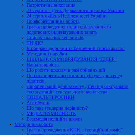
Патріотичне виховання
23 серпня – День Державного прапора України
24 серпня -День Незалежності України
Профорієнтаційна робота
Графік проведення годин спілкування та
додаткових індивідуальних занять
Список класних керівників
ТИ ЯК?
Я обираю здоровий та безпечний спосіб життя!
Методичні наробки
ШКІЛЬНЕ САМОВРЯДУВАННЯ “ЛІДЕР”
Наша творчість
Що робити школам в разі бойових дій
Про поширення агресивної субкультури серед
підлітків
Європейський день захисту дітей від сексуальної
експлуатації і сексуального насильства
СОЦІАЛЬНІ РОЛИКИ
Антибулінг
Що таке ґендерна нерівність?
МЕДІАГРАМОТНІСТЬ
Взаємодія поліції та школи
Методична робота
Графік проходження КПК, атестаційної комісії