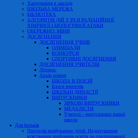
Харчування в закладі
ШКІЛЬНА МЕРЕЖА
БІБЛІОТЕКА
АЛГОРИТМ ДІЙ У РАЗІ РАДІАЦІЙНОЇ,
ХІМІЧНОЇ І БІОЛОГІЧНОЇ АТАКИ
ОБЕРЕЖНО: МІНИ
ДОСЯГНЕННЯ
ДОСЯГНЕННЯ УЧНІВ
ОЛІМПІАДИ
КОНКУРСИ
СПОРТИВНІ ДОСЯГНЕННЯ
ДОСЯГНЕННЯ УЧИТЕЛІВ
Літопис
Архів новин
ШКОЛА В ПОЕЗІЇ
Блоги вчителів
ШКІЛЬНІ ДИНАСТІЇ
ВИПУСКНИКИ
ЗІРКОВІ ВИПУСКНИКИ
МЕДАЛІСТИ
Учителі – випускники нашої
школи
Для батьків
Протидія вербуванню дітей. Недопущення
втягування здобувачів освіти до протиправної