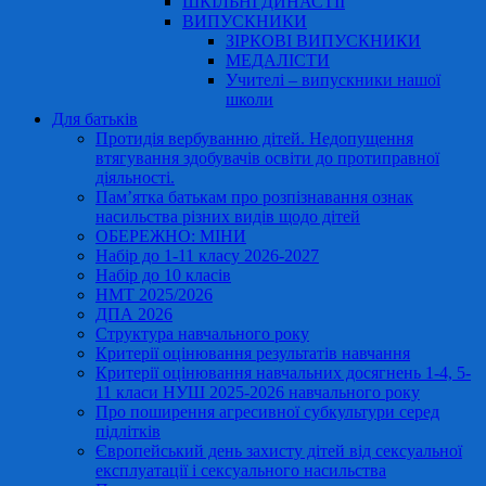
ШКІЛЬНІ ДИНАСТІЇ
ВИПУСКНИКИ
ЗІРКОВІ ВИПУСКНИКИ
МЕДАЛІСТИ
Учителі – випускники нашої
школи
Для батьків
Протидія вербуванню дітей. Недопущення
втягування здобувачів освіти до протиправної
діяльності.
Пам’ятка батькам про розпізнавання ознак
насильства різних видів щодо дітей
ОБЕРЕЖНО: МІНИ
Набір до 1-11 класу 2026-2027
Набір до 10 класів
НМТ 2025/2026
ДПА 2026
Структура навчального року
Критерії оцінювання результатів навчання
Критерії оцінювання навчальних досягнень 1-4, 5-
11 класи НУШ 2025-2026 навчального року
Про поширення агресивної субкультури серед
підлітків
Європейський день захисту дітей від сексуальної
експлуатації і сексуального насильства