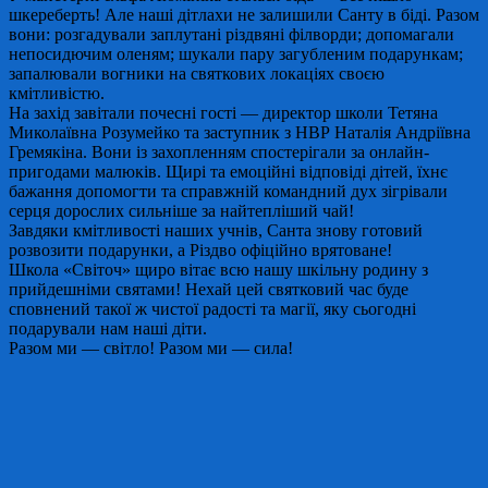
шкереберть! Але наші дітлахи не залишили Санту в біді. Разом
вони: розгадували заплутані різдвяні філворди; допомагали
непосидючим оленям; шукали пару загубленим подарункам;
запалювали вогники на святкових локаціях своєю
кмітливістю.
На захід завітали почесні гості — директор школи Тетяна
Миколаївна Розумейко та заступник з НВР Наталія Андріївна
Гремякіна. Вони із захопленням спостерігали за онлайн-
пригодами малюків. Щирі та емоційні відповіді дітей, їхнє
бажання допомогти та справжній командний дух зігрівали
серця дорослих сильніше за найтепліший чай!
Завдяки кмітливості наших учнів, Санта знову готовий
розвозити подарунки, а Різдво офіційно врятоване!
Школа «Світоч» щиро вітає всю нашу шкільну родину з
прийдешніми святами! Нехай цей святковий час буде
сповнений такої ж чистої радості та магії, яку сьогодні
подарували нам наші діти.
Разом ми — світло! Разом ми — сила!