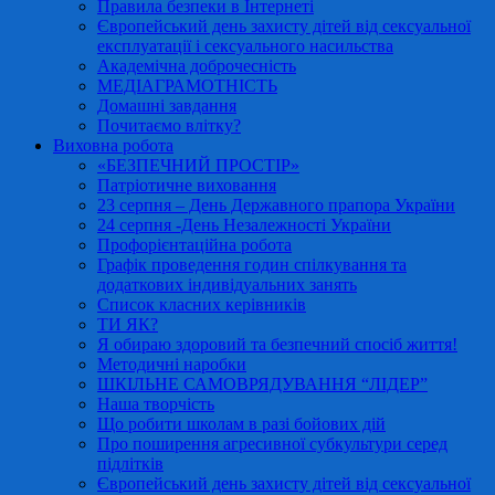
Правила безпеки в Інтернеті
Європейський день захисту дітей від сексуальної
експлуатації і сексуального насильства
Академічна доброчесність
МЕДІАГРАМОТНІСТЬ
Домашні завдання
Почитаємо влітку?
Виховна робота
«БЕЗПЕЧНИЙ ПРОСТІР»
Патріотичне виховання
23 серпня – День Державного прапора України
24 серпня -День Незалежності України
Профорієнтаційна робота
Графік проведення годин спілкування та
додаткових індивідуальних занять
Список класних керівників
ТИ ЯК?
Я обираю здоровий та безпечний спосіб життя!
Методичні наробки
ШКІЛЬНЕ САМОВРЯДУВАННЯ “ЛІДЕР”
Наша творчість
Що робити школам в разі бойових дій
Про поширення агресивної субкультури серед
підлітків
Європейський день захисту дітей від сексуальної