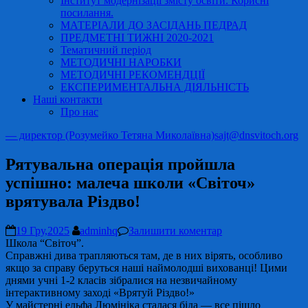
Інститут модернізації змісту освіти. Корисні
посилання.
МАТЕРІАЛИ ДО ЗАСІДАНЬ ПЕДРАД
ПРЕДМЕТНІ ТИЖНІ 2020-2021
Тематичний період
МЕТОДИЧНІ НАРОБКИ
МЕТОДИЧНІ РЕКОМЕНДЦІЇ
ЕКСПЕРИМЕНТАЛЬНА ДІЯЛЬНІСТЬ
Наші контакти
Про нас
— директор (Розумейко Тетяна Миколаївна)
sajt@dnsvitoch.org
Рятувальна операція пройшла
успішно: малеча школи «Світоч»
врятувала Різдво!
19 Гру,2025
adminhq
Залишити коментар
Школа “Світоч”.
Справжні дива трапляються там, де в них вірять, особливо
якщо за справу беруться наші наймолодші вихованці! Цими
днями учні 1-2 класів зібралися на незвичайному
інтерактивному заході «Врятуй Різдво!»
У майстерні ельфа Люмініка сталася біда — все пішло