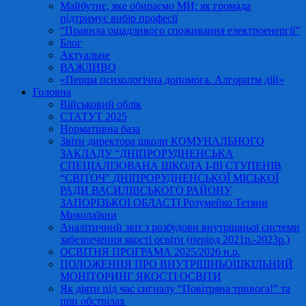
Майбутнє, яке обираємо МИ: як громада
підтримує вибір професії
“Правила ощадливого споживання електроенергії”
Блог
Актуальне
ВАЖЛИВО
«Перша психологічна допомога. Алгоритм дій»
Головна
Військовий облік
СТАТУТ 2025
Нормативна база
Звіти директора школи КОМУНАЛЬНОГО
ЗАКЛАДУ “ДНІПРОРУДНЕНСЬКА
СПЕЦІАЛІЗОВАНА ШКОЛА І-ІІІ СТУПЕНІВ
“СВІТОЧ” ДНІПРОРУДНЕНСЬКОЇ МІСЬКОЇ
РАДИ ВАСИЛІВСЬКОГО РАЙОНУ
ЗАПОРІЗЬКОЇ ОБЛАСТІ Розумейко Тетяни
Миколаївни
Аналітичний звіт з розбудови внутрішньої системи
забезпечення якості освіти (період 2021р.-2023р.)
ОСВІТНЯ ПРОГРАМА 2025/2026 н.р.
ПОЛОЖЕННЯ ПРО ВНУТРІШНЬОШКІЛЬНИЙ
МОНІТОРИНГ ЯКОСТІ ОСВІТИ
Як діяти під час сигналу “Повітряна тривога!” та
при обстрілах