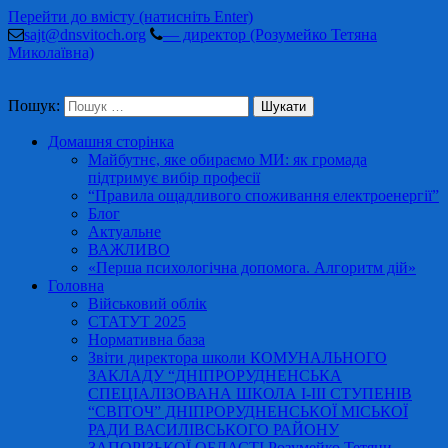
Перейти до вмісту (натисніть Enter)
sajt@dnsvitoch.org
— директор (Розумейко Тетяна
Миколаївна)
Пошук:
Домашня сторінка
Майбутнє, яке обираємо МИ: як громада
підтримує вибір професії
“Правила ощадливого споживання електроенергії”
Блог
Актуальне
ВАЖЛИВО
«Перша психологічна допомога. Алгоритм дій»
Головна
Військовий облік
СТАТУТ 2025
Нормативна база
Звіти директора школи КОМУНАЛЬНОГО
ЗАКЛАДУ “ДНІПРОРУДНЕНСЬКА
СПЕЦІАЛІЗОВАНА ШКОЛА І-ІІІ СТУПЕНІВ
“СВІТОЧ” ДНІПРОРУДНЕНСЬКОЇ МІСЬКОЇ
РАДИ ВАСИЛІВСЬКОГО РАЙОНУ
ЗАПОРІЗЬКОЇ ОБЛАСТІ Розумейко Тетяни