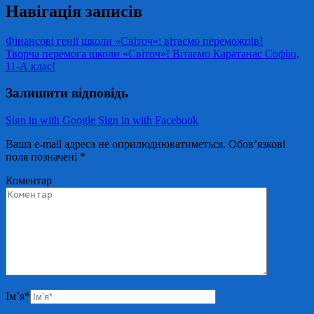
Навігація записів
Фінансові генії школи «Світоч»: вітаємо переможців!
Творча перемога школи «Світоч»! Вітаємо Каратанас Софію,
11-А клас!
Залишити відповідь
Sign in with Google
Sign in with Facebook
Ваша e-mail адреса не оприлюднюватиметься.
Обов’язкові
поля позначені
*
Коментар
Ім’я
*