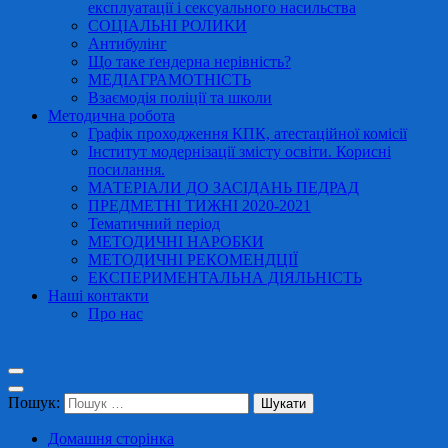
експлуатації і сексуального насильства
СОЦІАЛЬНІ РОЛИКИ
Антибулінг
Що таке ґендерна нерівність?
МЕДІАГРАМОТНІСТЬ
Взаємодія поліції та школи
Методична робота
Графік проходження КПК, атестаційної комісії
Інститут модернізації змісту освіти. Корисні
посилання.
МАТЕРІАЛИ ДО ЗАСІДАНЬ ПЕДРАД
ПРЕДМЕТНІ ТИЖНІ 2020-2021
Тематичний період
МЕТОДИЧНІ НАРОБКИ
МЕТОДИЧНІ РЕКОМЕНДЦІЇ
ЕКСПЕРИМЕНТАЛЬНА ДІЯЛЬНІСТЬ
Наші контакти
Про нас
Пошук:
Домашня сторінка