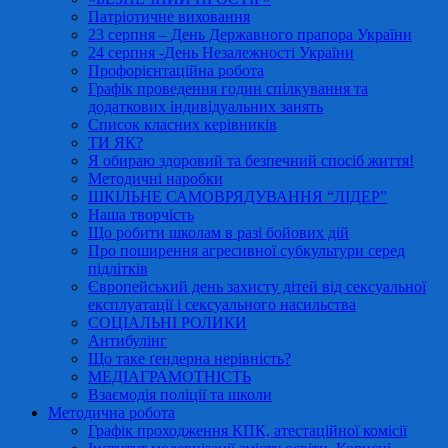
Патріотичне виховання
23 серпня – День Державного прапора України
24 серпня -День Незалежності України
Профорієнтаційна робота
Графік проведення годин спілкування та
додаткових індивідуальних занять
Список класних керівників
ТИ ЯК?
Я обираю здоровий та безпечний спосіб життя!
Методичні наробки
ШКІЛЬНЕ САМОВРЯДУВАННЯ “ЛІДЕР”
Наша творчість
Що робити школам в разі бойових дій
Про поширення агресивної субкультури серед
підлітків
Європейський день захисту дітей від сексуальної
експлуатації і сексуального насильства
СОЦІАЛЬНІ РОЛИКИ
Антибулінг
Що таке ґендерна нерівність?
МЕДІАГРАМОТНІСТЬ
Взаємодія поліції та школи
Методична робота
Графік проходження КПК, атестаційної комісії