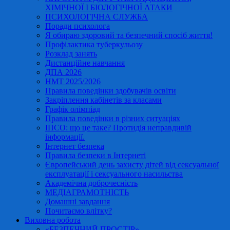
ХІМІЧНОЇ І БІОЛОГІЧНОЇ АТАКИ
ПСИХОЛОГІЧНА СЛУЖБА
Поради психолога
Я обираю здоровий та безпечний спосіб життя!
Профілактика туберкульозу
Розклад занять
Дистанційне навчання
ДПА 2026
НМТ 2025/2026
Правила поведінки здобувачів освіти
Закріплення кабінетів за класами
Графік олімпіад
Правила поведінки в різних ситуаціях
ІПСО: що це таке? Протидія неправдивій
інформації.
Інтернет безпека
Правила безпеки в Інтернеті
Європейський день захисту дітей від сексуальної
експлуатації і сексуального насильства
Академічна доброчесність
МЕДІАГРАМОТНІСТЬ
Домашні завдання
Почитаємо влітку?
Виховна робота
«БЕЗПЕЧНИЙ ПРОСТІР»