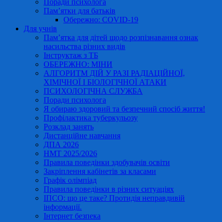
Поради психолога
Пам’ятки для батьків
Обережно: COVID-19
Для учнів
Пам’ятка для дітей щодо розпізнавання ознак
насильства різних видів
Інструктаж з ТБ
ОБЕРЕЖНО: МІНИ
АЛГОРИТМ ДІЙ У РАЗІ РАДІАЦІЙНОЇ,
ХІМІЧНОЇ І БІОЛОГІЧНОЇ АТАКИ
ПСИХОЛОГІЧНА СЛУЖБА
Поради психолога
Я обираю здоровий та безпечний спосіб життя!
Профілактика туберкульозу
Розклад занять
Дистанційне навчання
ДПА 2026
НМТ 2025/2026
Правила поведінки здобувачів освіти
Закріплення кабінетів за класами
Графік олімпіад
Правила поведінки в різних ситуаціях
ІПСО: що це таке? Протидія неправдивій
інформації.
Інтернет безпека