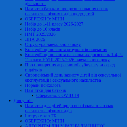
діяльності.
Пам’ятка батькам про розпізнавання ознак
насильства різних видів щодо дітей
ОБЕРЕЖНО: МІНИ
Набір до 1-11 класу 2026-2027
Набір до 10 класів
НМТ 2025/2026
ДПА 2026
Структура навчального року
Критерії оцінювання результатів навчання
Критерії оцінювання навчальних досягнень 1-4, 5-
11 класи НУШ 2025-2026 навчального року
Про поширення агресивної субкультури серед
підлітків
Європейський день захисту дітей від сексуальної
експлуатації і сексуального насильства
Поради психолога
Пам’ятки для батьків
Обережно: COVID-19
Для учнів
Пам’ятка для дітей щодо розпізнавання ознак
насильства різних видів
Інструктаж з ТБ
ОБЕРЕЖНО: МІНИ
АЛГОРИТМ ДІЙ У РАЗІ РАДІАЦІЙНОЇ,