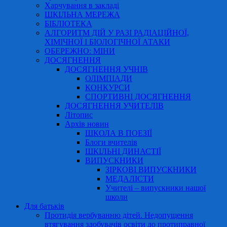
Харчування в закладі
ШКІЛЬНА МЕРЕЖА
БІБЛІОТЕКА
АЛГОРИТМ ДІЙ У РАЗІ РАДІАЦІЙНОЇ,
ХІМІЧНОЇ І БІОЛОГІЧНОЇ АТАКИ
ОБЕРЕЖНО: МІНИ
ДОСЯГНЕННЯ
ДОСЯГНЕННЯ УЧНІВ
ОЛІМПІАДИ
КОНКУРСИ
СПОРТИВНІ ДОСЯГНЕННЯ
ДОСЯГНЕННЯ УЧИТЕЛІВ
Літопис
Архів новин
ШКОЛА В ПОЕЗІЇ
Блоги вчителів
ШКІЛЬНІ ДИНАСТІЇ
ВИПУСКНИКИ
ЗІРКОВІ ВИПУСКНИКИ
МЕДАЛІСТИ
Учителі – випускники нашої
школи
Для батьків
Протидія вербуванню дітей. Недопущення
втягування здобувачів освіти до протиправної