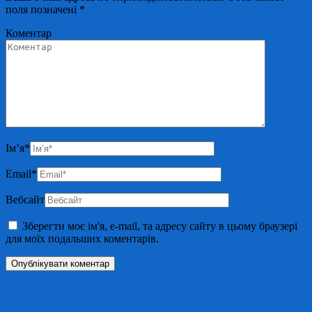
поля позначені
*
Коментар
Ім’я
*
Email
*
Вебсайт
Зберегти моє ім'я, e-mail, та адресу сайту в цьому браузері
для моїх подальших коментарів.