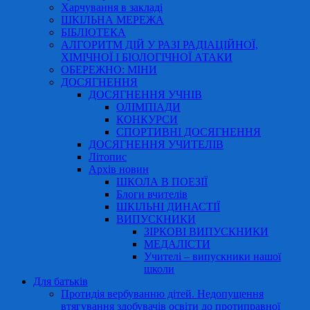
Харчування в закладі
ШКІЛЬНА МЕРЕЖА
БІБЛІОТЕКА
АЛГОРИТМ ДІЙ У РАЗІ РАДІАЦІЙНОЇ,
ХІМІЧНОЇ І БІОЛОГІЧНОЇ АТАКИ
ОБЕРЕЖНО: МІНИ
ДОСЯГНЕННЯ
ДОСЯГНЕННЯ УЧНІВ
ОЛІМПІАДИ
КОНКУРСИ
СПОРТИВНІ ДОСЯГНЕННЯ
ДОСЯГНЕННЯ УЧИТЕЛІВ
Літопис
Архів новин
ШКОЛА В ПОЕЗІЇ
Блоги вчителів
ШКІЛЬНІ ДИНАСТІЇ
ВИПУСКНИКИ
ЗІРКОВІ ВИПУСКНИКИ
МЕДАЛІСТИ
Учителі – випускники нашої
школи
Для батьків
Протидія вербуванню дітей. Недопущення
втягування здобувачів освіти до протиправної