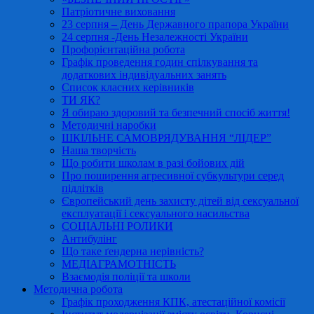
Патріотичне виховання
23 серпня – День Державного прапора України
24 серпня -День Незалежності України
Профорієнтаційна робота
Графік проведення годин спілкування та
додаткових індивідуальних занять
Список класних керівників
ТИ ЯК?
Я обираю здоровий та безпечний спосіб життя!
Методичні наробки
ШКІЛЬНЕ САМОВРЯДУВАННЯ “ЛІДЕР”
Наша творчість
Що робити школам в разі бойових дій
Про поширення агресивної субкультури серед
підлітків
Європейський день захисту дітей від сексуальної
експлуатації і сексуального насильства
СОЦІАЛЬНІ РОЛИКИ
Антибулінг
Що таке ґендерна нерівність?
МЕДІАГРАМОТНІСТЬ
Взаємодія поліції та школи
Методична робота
Графік проходження КПК, атестаційної комісії