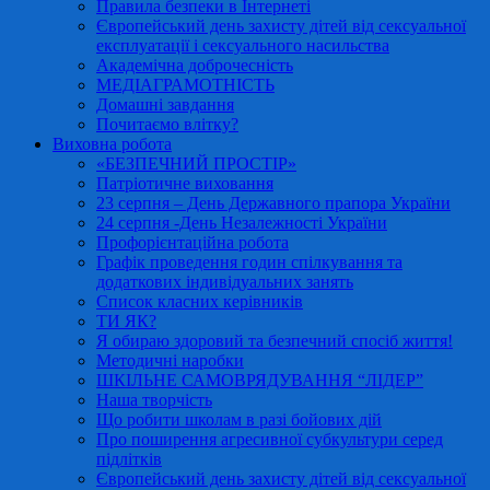
Правила безпеки в Інтернеті
Європейський день захисту дітей від сексуальної
експлуатації і сексуального насильства
Академічна доброчесність
МЕДІАГРАМОТНІСТЬ
Домашні завдання
Почитаємо влітку?
Виховна робота
«БЕЗПЕЧНИЙ ПРОСТІР»
Патріотичне виховання
23 серпня – День Державного прапора України
24 серпня -День Незалежності України
Профорієнтаційна робота
Графік проведення годин спілкування та
додаткових індивідуальних занять
Список класних керівників
ТИ ЯК?
Я обираю здоровий та безпечний спосіб життя!
Методичні наробки
ШКІЛЬНЕ САМОВРЯДУВАННЯ “ЛІДЕР”
Наша творчість
Що робити школам в разі бойових дій
Про поширення агресивної субкультури серед
підлітків
Європейський день захисту дітей від сексуальної