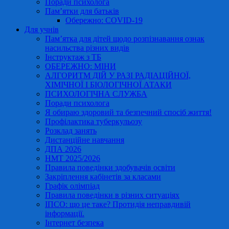
Поради психолога
Пам’ятки для батьків
Обережно: COVID-19
Для учнів
Пам’ятка для дітей щодо розпізнавання ознак
насильства різних видів
Інструктаж з ТБ
ОБЕРЕЖНО: МІНИ
АЛГОРИТМ ДІЙ У РАЗІ РАДІАЦІЙНОЇ,
ХІМІЧНОЇ І БІОЛОГІЧНОЇ АТАКИ
ПСИХОЛОГІЧНА СЛУЖБА
Поради психолога
Я обираю здоровий та безпечний спосіб життя!
Профілактика туберкульозу
Розклад занять
Дистанційне навчання
ДПА 2026
НМТ 2025/2026
Правила поведінки здобувачів освіти
Закріплення кабінетів за класами
Графік олімпіад
Правила поведінки в різних ситуаціях
ІПСО: що це таке? Протидія неправдивій
інформації.
Інтернет безпека