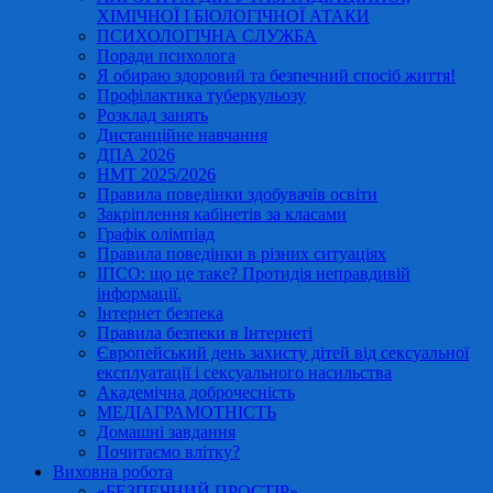
ХІМІЧНОЇ І БІОЛОГІЧНОЇ АТАКИ
ПСИХОЛОГІЧНА СЛУЖБА
Поради психолога
Я обираю здоровий та безпечний спосіб життя!
Профілактика туберкульозу
Розклад занять
Дистанційне навчання
ДПА 2026
НМТ 2025/2026
Правила поведінки здобувачів освіти
Закріплення кабінетів за класами
Графік олімпіад
Правила поведінки в різних ситуаціях
ІПСО: що це таке? Протидія неправдивій
інформації.
Інтернет безпека
Правила безпеки в Інтернеті
Європейський день захисту дітей від сексуальної
експлуатації і сексуального насильства
Академічна доброчесність
МЕДІАГРАМОТНІСТЬ
Домашні завдання
Почитаємо влітку?
Виховна робота
«БЕЗПЕЧНИЙ ПРОСТІР»