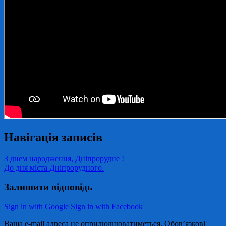
Навігація записів
З днем народження, Дніпрорудне !
До дня міста Дніпрорудного.
Залишити відповідь
Sign in with Google
Sign in with Facebook
Ваша e-mail адреса не оприлюднюватиметься.
Обов’язкові