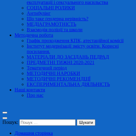
експлуатації і сексуального насильства
СОЦІАЛЬНІ РОЛИКИ
Антибулінг
Що таке ґендерна нерівність?
МЕДІАГРАМОТНІСТЬ
Взаємодія поліції та школи
Методична робота
Графік проходження КПК, атестаційної комісії
Інститут модернізації змісту освіти. Корисні
посилання.
МАТЕРІАЛИ ДО ЗАСІДАНЬ ПЕДРАД
ПРЕДМЕТНІ ТИЖНІ 2020-2021
Тематичний період
МЕТОДИЧНІ НАРОБКИ
МЕТОДИЧНІ РЕКОМЕНДЦІЇ
ЕКСПЕРИМЕНТАЛЬНА ДІЯЛЬНІСТЬ
Наші контакти
Про нас
Пошук:
Домашня сторінка