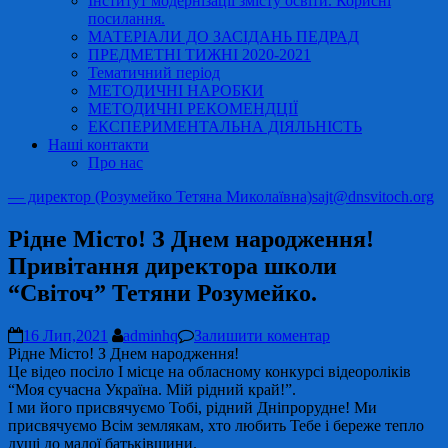
Інститут модернізації змісту освіти. Корисні
посилання.
МАТЕРІАЛИ ДО ЗАСІДАНЬ ПЕДРАД
ПРЕДМЕТНІ ТИЖНІ 2020-2021
Тематичний період
МЕТОДИЧНІ НАРОБКИ
МЕТОДИЧНІ РЕКОМЕНДЦІЇ
ЕКСПЕРИМЕНТАЛЬНА ДІЯЛЬНІСТЬ
Наші контакти
Про нас
— директор (Розумейко Тетяна Миколаївна)
sajt@dnsvitoch.org
Рідне Місто! З Днем народження!
Привітання директора школи
“Світоч” Тетяни Розумейко.
16 Лип,2021
adminhq
Залишити коментар
Рідне Місто! З Днем народження!
Це відео посіло І місце на обласному конкурсі відеороліків
“Моя сучасна Україна. Мій рідний край!”.
І ми його присвячуємо Тобі, рідний Дніпрорудне! Ми
присвячуємо Всім землякам, хто любить Тебе і береже тепло
душі до малої батьківщини.