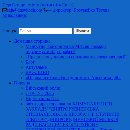
Перейти до вмісту (натисніть Enter)
sajt@dnsvitoch.org
— директор (Розумейко Тетяна
Миколаївна)
Пошук:
Домашня сторінка
Майбутнє, яке обираємо МИ: як громада
підтримує вибір професії
“Правила ощадливого споживання електроенергії”
Блог
Актуальне
ВАЖЛИВО
«Перша психологічна допомога. Алгоритм дій»
Головна
Військовий облік
СТАТУТ 2025
Нормативна база
Звіти директора школи КОМУНАЛЬНОГО
ЗАКЛАДУ “ДНІПРОРУДНЕНСЬКА
СПЕЦІАЛІЗОВАНА ШКОЛА І-ІІІ СТУПЕНІВ
“СВІТОЧ” ДНІПРОРУДНЕНСЬКОЇ МІСЬКОЇ
РАДИ ВАСИЛІВСЬКОГО РАЙОНУ
ЗАПОРІЗЬКОЇ ОБЛАСТІ Розумейко Тетяни