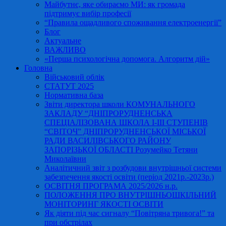
Майбутнє, яке обираємо МИ: як громада
підтримує вибір професії
“Правила ощадливого споживання електроенергії”
Блог
Актуальне
ВАЖЛИВО
«Перша психологічна допомога. Алгоритм дій»
Головна
Військовий облік
СТАТУТ 2025
Нормативна база
Звіти директора школи КОМУНАЛЬНОГО
ЗАКЛАДУ “ДНІПРОРУДНЕНСЬКА
СПЕЦІАЛІЗОВАНА ШКОЛА І-ІІІ СТУПЕНІВ
“СВІТОЧ” ДНІПРОРУДНЕНСЬКОЇ МІСЬКОЇ
РАДИ ВАСИЛІВСЬКОГО РАЙОНУ
ЗАПОРІЗЬКОЇ ОБЛАСТІ Розумейко Тетяни
Миколаївни
Аналітичний звіт з розбудови внутрішньої системи
забезпечення якості освіти (період 2021р.-2023р.)
ОСВІТНЯ ПРОГРАМА 2025/2026 н.р.
ПОЛОЖЕННЯ ПРО ВНУТРІШНЬОШКІЛЬНИЙ
МОНІТОРИНГ ЯКОСТІ ОСВІТИ
Як діяти під час сигналу “Повітряна тривога!” та
при обстрілах