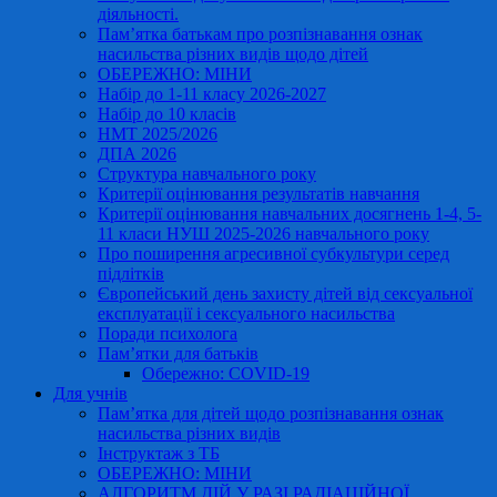
діяльності.
Пам’ятка батькам про розпізнавання ознак
насильства різних видів щодо дітей
ОБЕРЕЖНО: МІНИ
Набір до 1-11 класу 2026-2027
Набір до 10 класів
НМТ 2025/2026
ДПА 2026
Структура навчального року
Критерії оцінювання результатів навчання
Критерії оцінювання навчальних досягнень 1-4, 5-
11 класи НУШ 2025-2026 навчального року
Про поширення агресивної субкультури серед
підлітків
Європейський день захисту дітей від сексуальної
експлуатації і сексуального насильства
Поради психолога
Пам’ятки для батьків
Обережно: COVID-19
Для учнів
Пам’ятка для дітей щодо розпізнавання ознак
насильства різних видів
Інструктаж з ТБ
ОБЕРЕЖНО: МІНИ
АЛГОРИТМ ДІЙ У РАЗІ РАДІАЦІЙНОЇ,