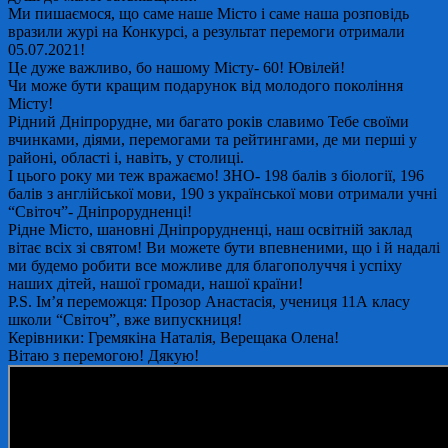
Ми пишаємося, що саме наше Місто і саме наша розповідь
вразили журі на Конкурсі, а результат перемоги отримали
05.07.2021!
Це дуже важливо, бо нашому Місту- 60! Ювілей!
Чи може бути кращим подарунок від молодого покоління
Місту!
Рідний Дніпрорудне, ми багато років славимо Тебе своїми
вчинками, діями, перемогами та рейтингами, де ми перші у
районі, області і, навіть, у столиці.
І цього року ми теж вражаємо! ЗНО- 198 балів з біології, 196
балів з англійської мови, 190 з української мови отримали учні
“Світоч”- Дніпрорудненці!
Рідне Місто, шановні Дніпрорудненці, наш освітній заклад
вітає всіх зі святом! Ви можете бути впевненими, що і й надалі
ми будемо робити все можливе для благополуччя і успіху
наших дітей, нашої громади, нашої країни!
P.S. Ім’я переможця: Прозор Анастасія, учениця 11А класу
школи “Світоч”, вже випускниця!
Керівники: Гремякіна Наталія, Верещака Олена!
Вітаю з перемогою! Дякую!