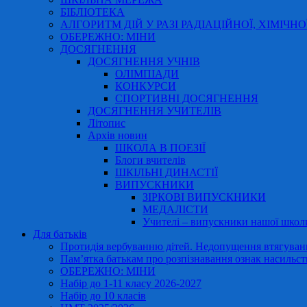
БІБЛІОТЕКА
АЛГОРИТМ ДІЙ У РАЗІ РАДІАЦІЙНОЇ, ХІМІЧНО
ОБЕРЕЖНО: МІНИ
ДОСЯГНЕННЯ
ДОСЯГНЕННЯ УЧНІВ
ОЛІМПІАДИ
КОНКУРСИ
СПОРТИВНІ ДОСЯГНЕННЯ
ДОСЯГНЕННЯ УЧИТЕЛІВ
Літопис
Архів новин
ШКОЛА В ПОЕЗІЇ
Блоги вчителів
ШКІЛЬНІ ДИНАСТІЇ
ВИПУСКНИКИ
ЗІРКОВІ ВИПУСКНИКИ
МЕДАЛІСТИ
Учителі – випускники нашої школ
Для батьків
Протидія вербуванню дітей. Недопущення втягування
Пам’ятка батькам про розпізнавання ознак насильст
ОБЕРЕЖНО: МІНИ
Набір до 1-11 класу 2026-2027
Набір до 10 класів