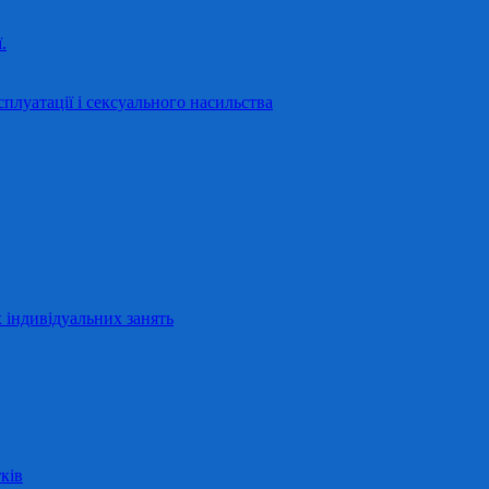
.
сплуатації і сексуального насильства
 індивідуальних занять
ків