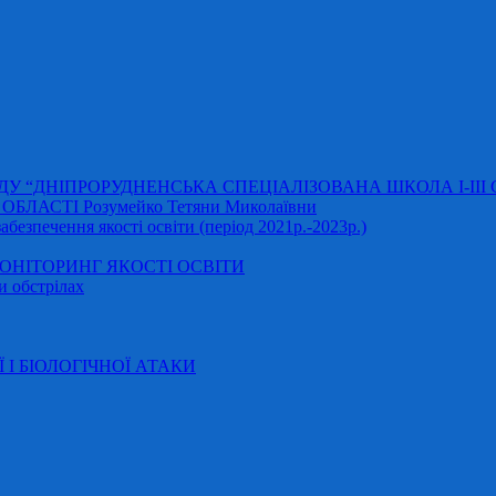
АДУ “ДНІПРОРУДНЕНСЬКА СПЕЦІАЛІЗОВАНА ШКОЛА І-ІІІ
ЛАСТІ Розумейко Тетяни Миколаївни
безпечення якості освіти (період 2021р.-2023р.)
НІТОРИНГ ЯКОСТІ ОСВІТИ
и обстрілах
Ї І БІОЛОГІЧНОЇ АТАКИ