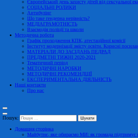
Європейський день захисту дітей від сексуальної ек
СОЦІАЛЬНІ РОЛИКИ
Антибулінг
Що таке ґендерна нерівність?
МЕДІАГРАМОТНІСТЬ
Взаємодія поліції та школи
Методична робота
Графік проходження КПК, атестаційної комісії
Інститут модернізації змісту освіти. Корисні посила
МАТЕРІАЛИ ДО ЗАСІДАНЬ ПЕДРАД
ПРЕДМЕТНІ ТИЖНІ 2020-2021
Тематичний період
МЕТОДИЧНІ НАРОБКИ
МЕТОДИЧНІ РЕКОМЕНДЦІЇ
ЕКСПЕРИМЕНТАЛЬНА ДІЯЛЬНІСТЬ
Наші контакти
Про нас
Пошук:
Домашня сторінка
Майбутнє, яке обираємо МИ: як громада підтримує в