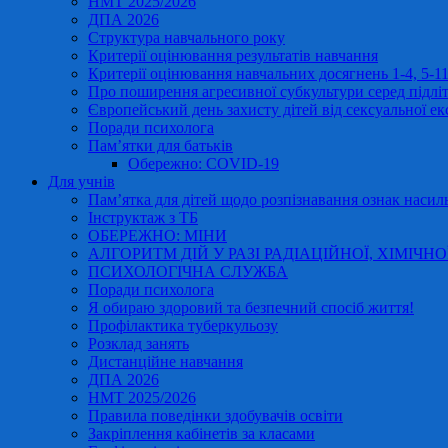
НМТ 2025/2026
ДПА 2026
Структура навчального року
Критерії оцінювання результатів навчання
Критерії оцінювання навчальних досягнень 1-4, 5-
Про поширення агресивної субкультури серед підліт
Європейський день захисту дітей від сексуальної ек
Поради психолога
Пам’ятки для батьків
Обережно: COVID-19
Для учнів
Пам’ятка для дітей щодо розпізнавання ознак насиль
Інструктаж з ТБ
ОБЕРЕЖНО: МІНИ
АЛГОРИТМ ДІЙ У РАЗІ РАДІАЦІЙНОЇ, ХІМІЧНО
ПСИХОЛОГІЧНА СЛУЖБА
Поради психолога
Я обираю здоровий та безпечний спосіб життя!
Профілактика туберкульозу
Розклад занять
Дистанційне навчання
ДПА 2026
НМТ 2025/2026
Правила поведінки здобувачів освіти
Закріплення кабінетів за класами