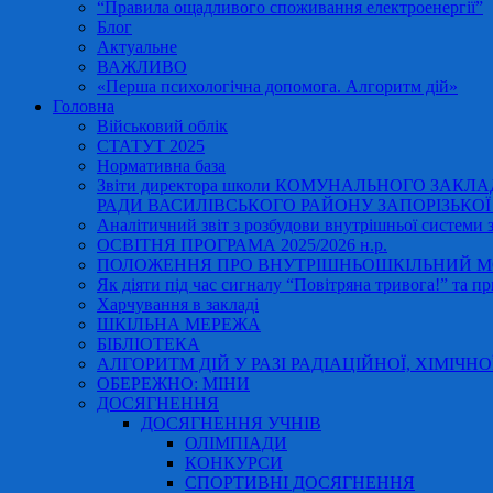
“Правила ощадливого споживання електроенергії”
Блог
Актуальне
ВАЖЛИВО
«Перша психологічна допомога. Алгоритм дій»
Головна
Військовий облік
СТАТУТ 2025
Нормативна база
Звіти директора школи КОМУНАЛЬНОГО ЗАКЛ
РАДИ ВАСИЛІВСЬКОГО РАЙОНУ ЗАПОРІЗЬКОЇ ОБ
Аналітичний звіт з розбудови внутрішньої системи за
ОСВІТНЯ ПРОГРАМА 2025/2026 н.р.
ПОЛОЖЕННЯ ПРО ВНУТРІШНЬОШКІЛЬНИЙ МО
Як діяти під час сигналу “Повітряна тривога!” та пр
Харчування в закладі
ШКІЛЬНА МЕРЕЖА
БІБЛІОТЕКА
АЛГОРИТМ ДІЙ У РАЗІ РАДІАЦІЙНОЇ, ХІМІЧНО
ОБЕРЕЖНО: МІНИ
ДОСЯГНЕННЯ
ДОСЯГНЕННЯ УЧНІВ
ОЛІМПІАДИ
КОНКУРСИ
СПОРТИВНІ ДОСЯГНЕННЯ