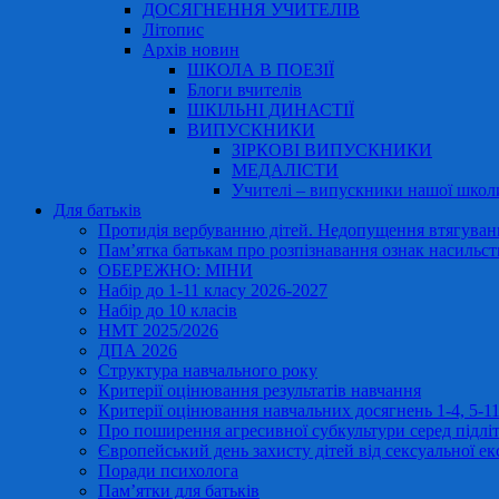
ДОСЯГНЕННЯ УЧИТЕЛІВ
Літопис
Архів новин
ШКОЛА В ПОЕЗІЇ
Блоги вчителів
ШКІЛЬНІ ДИНАСТІЇ
ВИПУСКНИКИ
ЗІРКОВІ ВИПУСКНИКИ
МЕДАЛІСТИ
Учителі – випускники нашої школ
Для батьків
Протидія вербуванню дітей. Недопущення втягування
Пам’ятка батькам про розпізнавання ознак насильст
ОБЕРЕЖНО: МІНИ
Набір до 1-11 класу 2026-2027
Набір до 10 класів
НМТ 2025/2026
ДПА 2026
Структура навчального року
Критерії оцінювання результатів навчання
Критерії оцінювання навчальних досягнень 1-4, 5-
Про поширення агресивної субкультури серед підліт
Європейський день захисту дітей від сексуальної ек
Поради психолога
Пам’ятки для батьків