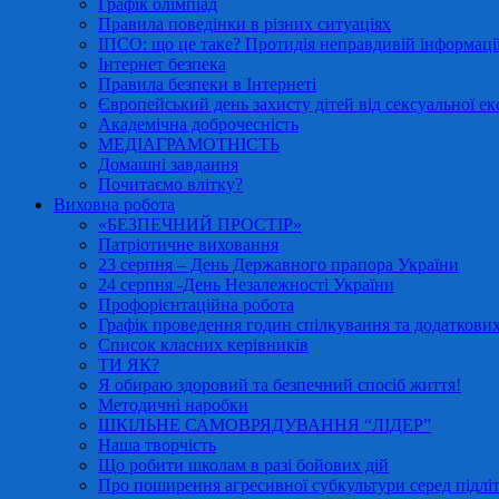
Графік олімпіад
Правила поведінки в різних ситуаціях
ІПСО: що це таке? Протидія неправдивій інформації
Інтернет безпека
Правила безпеки в Інтернеті
Європейський день захисту дітей від сексуальної ек
Академічна доброчесність
МЕДІАГРАМОТНІСТЬ
Домашні завдання
Почитаємо влітку?
Виховна робота
«БЕЗПЕЧНИЙ ПРОСТІР»
Патріотичне виховання
23 серпня – День Державного прапора України
24 серпня -День Незалежності України
Профорієнтаційна робота
Графік проведення годин спілкування та додаткових
Список класних керівників
ТИ ЯК?
Я обираю здоровий та безпечний спосіб життя!
Методичні наробки
ШКІЛЬНЕ САМОВРЯДУВАННЯ “ЛІДЕР”
Наша творчість
Що робити школам в разі бойових дій
Про поширення агресивної субкультури серед підліт