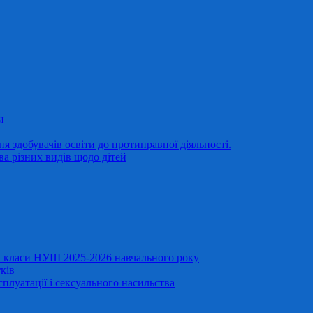
и
 здобувачів освіти до протиправної діяльності.
ва різних видів щодо дітей
11 класи НУШ 2025-2026 навчального року
ків
сплуатації і сексуального насильства