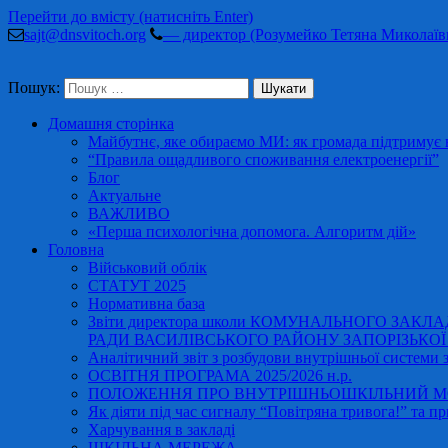
Перейти до вмісту (натисніть Enter)
sajt@dnsvitoch.org
— директор (Розумейко Тетяна Миколаїв
Пошук:
Домашня сторінка
Майбутнє, яке обираємо МИ: як громада підтримує в
“Правила ощадливого споживання електроенергії”
Блог
Актуальне
ВАЖЛИВО
«Перша психологічна допомога. Алгоритм дій»
Головна
Військовий облік
СТАТУТ 2025
Нормативна база
Звіти директора школи КОМУНАЛЬНОГО ЗАКЛ
РАДИ ВАСИЛІВСЬКОГО РАЙОНУ ЗАПОРІЗЬКОЇ ОБ
Аналітичний звіт з розбудови внутрішньої системи за
ОСВІТНЯ ПРОГРАМА 2025/2026 н.р.
ПОЛОЖЕННЯ ПРО ВНУТРІШНЬОШКІЛЬНИЙ МО
Як діяти під час сигналу “Повітряна тривога!” та пр
Харчування в закладі
ШКІЛЬНА МЕРЕЖА