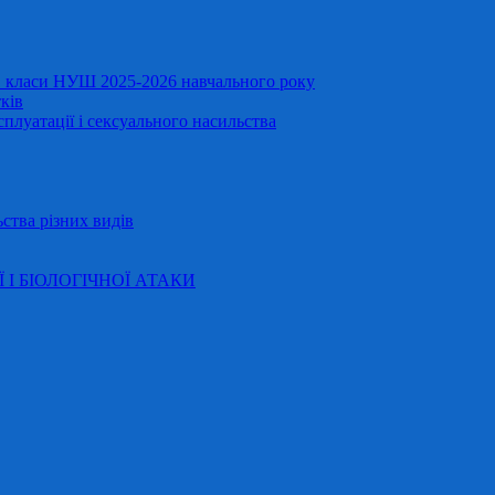
11 класи НУШ 2025-2026 навчального року
ків
сплуатації і сексуального насильства
ства різних видів
Ї І БІОЛОГІЧНОЇ АТАКИ