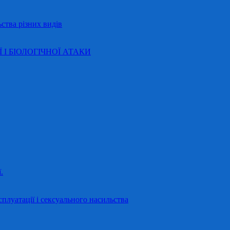
ства різних видів
Ї І БІОЛОГІЧНОЇ АТАКИ
.
сплуатації і сексуального насильства