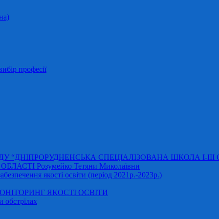
на)
ибір професії
АДУ “ДНІПРОРУДНЕНСЬКА СПЕЦІАЛІЗОВАНА ШКОЛА І-ІІІ
ЛАСТІ Розумейко Тетяни Миколаївни
безпечення якості освіти (період 2021р.-2023р.)
НІТОРИНГ ЯКОСТІ ОСВІТИ
и обстрілах