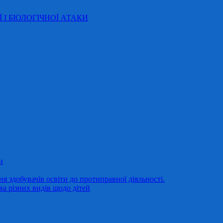
Ї І БІОЛОГІЧНОЇ АТАКИ
и
 здобувачів освіти до протиправної діяльності.
ва різних видів щодо дітей