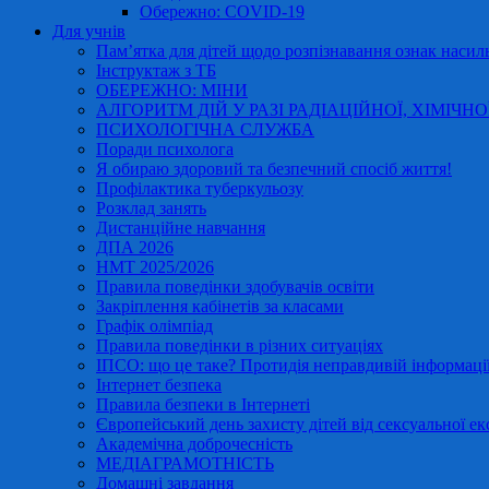
Обережно: COVID-19
Для учнів
Пам’ятка для дітей щодо розпізнавання ознак насиль
Інструктаж з ТБ
ОБЕРЕЖНО: МІНИ
АЛГОРИТМ ДІЙ У РАЗІ РАДІАЦІЙНОЇ, ХІМІЧНО
ПСИХОЛОГІЧНА СЛУЖБА
Поради психолога
Я обираю здоровий та безпечний спосіб життя!
Профілактика туберкульозу
Розклад занять
Дистанційне навчання
ДПА 2026
НМТ 2025/2026
Правила поведінки здобувачів освіти
Закріплення кабінетів за класами
Графік олімпіад
Правила поведінки в різних ситуаціях
ІПСО: що це таке? Протидія неправдивій інформації
Інтернет безпека
Правила безпеки в Інтернеті
Європейський день захисту дітей від сексуальної ек
Академічна доброчесність
МЕДІАГРАМОТНІСТЬ
Домашні завдання