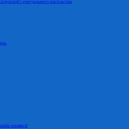
сплуатації і сексуального насильства
ння.
ибір професії