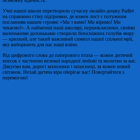
безмежну вдячність.
Учні нашої школи перетворили сучасну онлайн-дошку Padlet
на справжню стіну підтримки, де кожен лист є потужним
посланням нашим героям: «Ми з вами! Ми віримо! Ми
чекаємо!». А найменші наші школярі, першокласники, своїми
маленькими долоньками створили білосніжних голубів миру
— крихкий, але такий важливий символ нашої спільної мрії,
яку виборюють для нас наші воїни.
Від цифрового слова до паперового птаха — кожен дитячий
внесок є частиною великої народної любові та молитви за вас.
Дякуємо вам, дорогі захисники і захисниці, за кожен новий
світанок. Нехай дитяча віра оберігає вас! Повертайтеся з
перемогою!