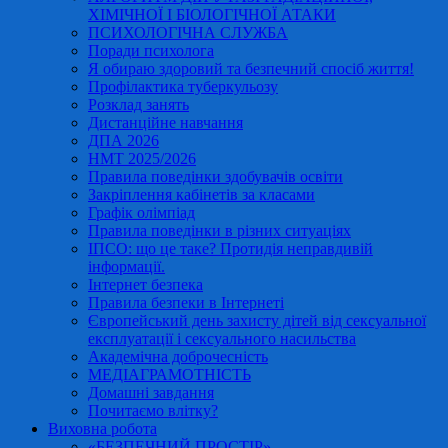
ХІМІЧНОЇ І БІОЛОГІЧНОЇ АТАКИ
ПСИХОЛОГІЧНА СЛУЖБА
Поради психолога
Я обираю здоровий та безпечний спосіб життя!
Профілактика туберкульозу
Розклад занять
Дистанційне навчання
ДПА 2026
НМТ 2025/2026
Правила поведінки здобувачів освіти
Закріплення кабінетів за класами
Графік олімпіад
Правила поведінки в різних ситуаціях
ІПСО: що це таке? Протидія неправдивій
інформації.
Інтернет безпека
Правила безпеки в Інтернеті
Європейський день захисту дітей від сексуальної
експлуатації і сексуального насильства
Академічна доброчесність
МЕДІАГРАМОТНІСТЬ
Домашні завдання
Почитаємо влітку?
Виховна робота
«БЕЗПЕЧНИЙ ПРОСТІР»