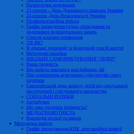
Патріотичне виховання
23 серпня – День Державного прапора України
24 серпня -День Незалежності України
Профорієнтаційна робота
Графік проведення годин спілкування та
додаткових індивідуальних занять
Список класних керівників
ТИ ЯК?
Я обираю здоровий та безпечний спосіб життя!
Методичні наробки
ШКІЛЬНЕ САМОВРЯДУВАННЯ “ЛІДЕР”
Наша творчість
Що робити школам в разі бойових дій
Про поширення агресивної субкультури серед
підлітків
Європейський день захисту дітей від сексуальної
експлуатації і сексуального насильства
СОЦІАЛЬНІ РОЛИКИ
Антибулінг
Що таке ґендерна нерівність?
МЕДІАГРАМОТНІСТЬ
Взаємодія поліції та школи
Методична робота
Графік проходження КПК, атестаційної комісії