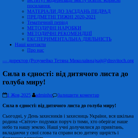
Інститут модернізації змісту освіти. Корисні
посилання.
МАТЕРІАЛИ ДО ЗАСІДАНЬ ПЕДРАД
ПРЕДМЕТНІ ТИЖНІ 2020-2021
Тематичний період
МЕТОДИЧНІ НАРОБКИ
МЕТОДИЧНІ РЕКОМЕНДЦІЇ
ЕКСПЕРИМЕНТАЛЬНА ДІЯЛЬНІСТЬ
Наші контакти
Про нас
— директор (Розумейко Тетяна Миколаївна)
sajt@dnsvitoch.org
Сила в єдності: від дитячого листа до
голуба миру!
1 Жов,2025
adminhq
Залишити коментар
Сила в єдності: від дитячого листа до голуба миру!
Сьогодні, у День захисників і захисниць України, вся шкільна
родина «Світоч» подумки поруч із тими, хто оберігає наше
небо та нашу землю. Наші учні долучилися до привітань,
вкладаючи у свої слова та справи всю дитячу щирість і