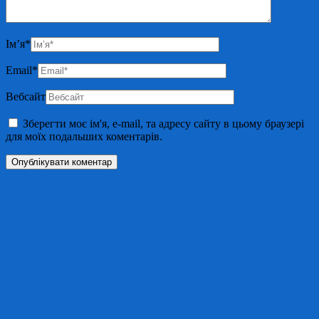
Ім’я
*
Email
*
Вебсайт
Зберегти моє ім'я, e-mail, та адресу сайту в цьому браузері
для моїх подальших коментарів.