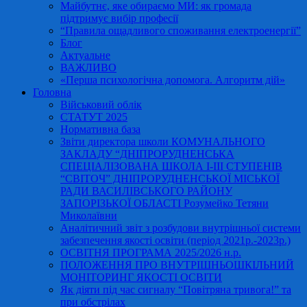
Майбутнє, яке обираємо МИ: як громада
підтримує вибір професії
“Правила ощадливого споживання електроенергії”
Блог
Актуальне
ВАЖЛИВО
«Перша психологічна допомога. Алгоритм дій»
Головна
Військовий облік
СТАТУТ 2025
Нормативна база
Звіти директора школи КОМУНАЛЬНОГО
ЗАКЛАДУ “ДНІПРОРУДНЕНСЬКА
СПЕЦІАЛІЗОВАНА ШКОЛА І-ІІІ СТУПЕНІВ
“СВІТОЧ” ДНІПРОРУДНЕНСЬКОЇ МІСЬКОЇ
РАДИ ВАСИЛІВСЬКОГО РАЙОНУ
ЗАПОРІЗЬКОЇ ОБЛАСТІ Розумейко Тетяни
Миколаївни
Аналітичний звіт з розбудови внутрішньої системи
забезпечення якості освіти (період 2021р.-2023р.)
ОСВІТНЯ ПРОГРАМА 2025/2026 н.р.
ПОЛОЖЕННЯ ПРО ВНУТРІШНЬОШКІЛЬНИЙ
МОНІТОРИНГ ЯКОСТІ ОСВІТИ
Як діяти під час сигналу “Повітряна тривога!” та
при обстрілах