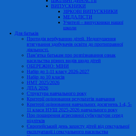
ШКІЛЬНІ ДИНАСТІЇ
ВИПУСКНИКИ
ЗІРКОВІ ВИПУСКНИКИ
МЕДАЛІСТИ
Учителі – випускники нашої
школи
Для батьків
Протидія вербуванню дітей. Недопущення
втягування здобувачів освіти до протиправної
діяльності.
Пам’ятка батькам про розпізнавання ознак
насильства різних видів щодо дітей
ОБЕРЕЖНО: МІНИ
Набір до 1-11 класу 2026-2027
Набір до 10 класів
НМТ 2025/2026
ДПА 2026
Структура навчального року
Критерії оцінювання результатів навчання
Критерії оцінювання навчальних досягнень 1-4, 5-
11 класи НУШ 2025-2026 навчального року
Про поширення агресивної субкультури серед
підлітків
Європейський день захисту дітей від сексуальної
експлуатації і сексуального насильства