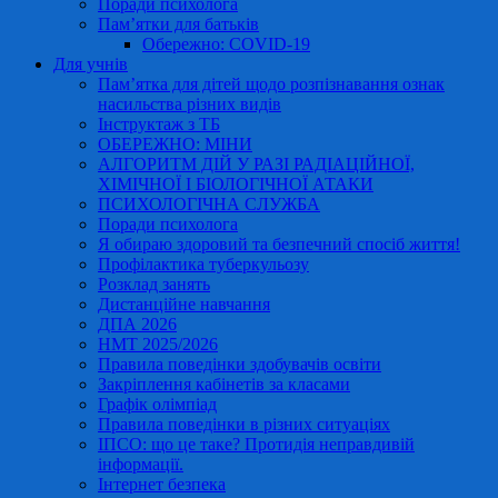
Поради психолога
Пам’ятки для батьків
Обережно: COVID-19
Для учнів
Пам’ятка для дітей щодо розпізнавання ознак
насильства різних видів
Інструктаж з ТБ
ОБЕРЕЖНО: МІНИ
АЛГОРИТМ ДІЙ У РАЗІ РАДІАЦІЙНОЇ,
ХІМІЧНОЇ І БІОЛОГІЧНОЇ АТАКИ
ПСИХОЛОГІЧНА СЛУЖБА
Поради психолога
Я обираю здоровий та безпечний спосіб життя!
Профілактика туберкульозу
Розклад занять
Дистанційне навчання
ДПА 2026
НМТ 2025/2026
Правила поведінки здобувачів освіти
Закріплення кабінетів за класами
Графік олімпіад
Правила поведінки в різних ситуаціях
ІПСО: що це таке? Протидія неправдивій
інформації.
Інтернет безпека