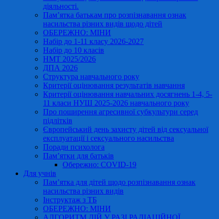
діяльності.
Пам’ятка батькам про розпізнавання ознак
насильства різних видів щодо дітей
ОБЕРЕЖНО: МІНИ
Набір до 1-11 класу 2026-2027
Набір до 10 класів
НМТ 2025/2026
ДПА 2026
Структура навчального року
Критерії оцінювання результатів навчання
Критерії оцінювання навчальних досягнень 1-4, 5-
11 класи НУШ 2025-2026 навчального року
Про поширення агресивної субкультури серед
підлітків
Європейський день захисту дітей від сексуальної
експлуатації і сексуального насильства
Поради психолога
Пам’ятки для батьків
Обережно: COVID-19
Для учнів
Пам’ятка для дітей щодо розпізнавання ознак
насильства різних видів
Інструктаж з ТБ
ОБЕРЕЖНО: МІНИ
АЛГОРИТМ ДІЙ У РАЗІ РАДІАЦІЙНОЇ,