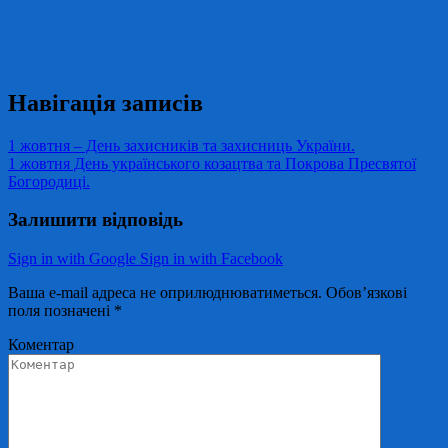
Навігація записів
1 жовтня – День захисників та захисниць України.
1 жовтня День українського козацтва та Покрова Пресвятої
Богородиці.
Залишити відповідь
Sign in with Google
Sign in with Facebook
Ваша e-mail адреса не оприлюднюватиметься.
Обов’язкові
поля позначені
*
Коментар