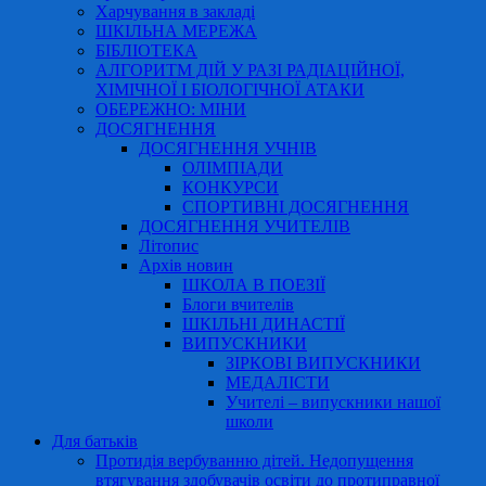
Харчування в закладі
ШКІЛЬНА МЕРЕЖА
БІБЛІОТЕКА
АЛГОРИТМ ДІЙ У РАЗІ РАДІАЦІЙНОЇ,
ХІМІЧНОЇ І БІОЛОГІЧНОЇ АТАКИ
ОБЕРЕЖНО: МІНИ
ДОСЯГНЕННЯ
ДОСЯГНЕННЯ УЧНІВ
ОЛІМПІАДИ
КОНКУРСИ
СПОРТИВНІ ДОСЯГНЕННЯ
ДОСЯГНЕННЯ УЧИТЕЛІВ
Літопис
Архів новин
ШКОЛА В ПОЕЗІЇ
Блоги вчителів
ШКІЛЬНІ ДИНАСТІЇ
ВИПУСКНИКИ
ЗІРКОВІ ВИПУСКНИКИ
МЕДАЛІСТИ
Учителі – випускники нашої
школи
Для батьків
Протидія вербуванню дітей. Недопущення
втягування здобувачів освіти до протиправної