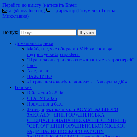
Перейти до вмісту (натисніть Enter)
sajt@dnsvitoch.org
— директор (Розумейко Тетяна
Миколаївна)
Пошук:
Домашня сторінка
Майбутнє, яке обираємо МИ: як громада
підтримує вибір професії
“Правила ощадливого споживання електроенергії”
Блог
Актуальне
ВАЖЛИВО
«Перша психологічна допомога. Алгоритм дій»
Головна
Військовий облік
СТАТУТ 2025
Нормативна база
Звіти директора школи КОМУНАЛЬНОГО
ЗАКЛАДУ “ДНІПРОРУДНЕНСЬКА
СПЕЦІАЛІЗОВАНА ШКОЛА І-ІІІ СТУПЕНІВ
“СВІТОЧ” ДНІПРОРУДНЕНСЬКОЇ МІСЬКОЇ
РАДИ ВАСИЛІВСЬКОГО РАЙОНУ
ЗАПОРІЗЬКОЇ ОБЛАСТІ Розумейко Тетяни