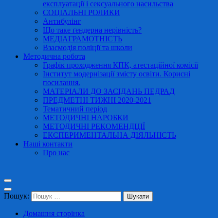
експлуатації і сексуального насильства
СОЦІАЛЬНІ РОЛИКИ
Антибулінг
Що таке ґендерна нерівність?
МЕДІАГРАМОТНІСТЬ
Взаємодія поліції та школи
Методична робота
Графік проходження КПК, атестаційної комісії
Інститут модернізації змісту освіти. Корисні
посилання.
МАТЕРІАЛИ ДО ЗАСІДАНЬ ПЕДРАД
ПРЕДМЕТНІ ТИЖНІ 2020-2021
Тематичний період
МЕТОДИЧНІ НАРОБКИ
МЕТОДИЧНІ РЕКОМЕНДЦІЇ
ЕКСПЕРИМЕНТАЛЬНА ДІЯЛЬНІСТЬ
Наші контакти
Про нас
Пошук:
Домашня сторінка