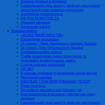
Правила безпеки в Інтернеті
Європейський день захисту дітей від сексуальної
експлуатації і сексуального насильства
Академічна доброчесність
МЕДІАГРАМОТНІСТЬ
Домашні завдання
Почитаємо влітку?
Виховна робота
«БЕЗПЕЧНИЙ ПРОСТІР»
Патріотичне виховання
23 серпня – День Державного прапора України
24 серпня -День Незалежності України
Профорієнтаційна робота
Графік проведення годин спілкування та
додаткових індивідуальних занять
Список класних керівників
ТИ ЯК?
Я обираю здоровий та безпечний спосіб життя!
Методичні наробки
ШКІЛЬНЕ САМОВРЯДУВАННЯ “ЛІДЕР”
Наша творчість
Що робити школам в разі бойових дій
Про поширення агресивної субкультури серед
підлітків
Європейський день захисту дітей від сексуальної