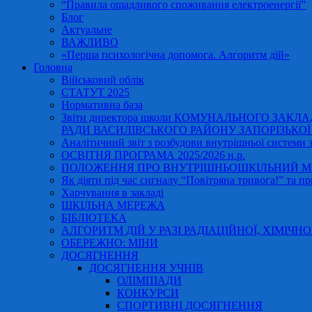
“Правила ощадливого споживання електроенергії”
Блог
Актуальне
ВАЖЛИВО
«Перша психологічна допомога. Алгоритм дій»
Головна
Військовий облік
СТАТУТ 2025
Нормативна база
Звіти директора школи КОМУНАЛЬНОГО ЗАКЛ
РАДИ ВАСИЛІВСЬКОГО РАЙОНУ ЗАПОРІЗЬКОЇ ОБ
Аналітичний звіт з розбудови внутрішньої системи за
ОСВІТНЯ ПРОГРАМА 2025/2026 н.р.
ПОЛОЖЕННЯ ПРО ВНУТРІШНЬОШКІЛЬНИЙ МО
Як діяти під час сигналу “Повітряна тривога!” та пр
Харчування в закладі
ШКІЛЬНА МЕРЕЖА
БІБЛІОТЕКА
АЛГОРИТМ ДІЙ У РАЗІ РАДІАЦІЙНОЇ, ХІМІЧНО
ОБЕРЕЖНО: МІНИ
ДОСЯГНЕННЯ
ДОСЯГНЕННЯ УЧНІВ
ОЛІМПІАДИ
КОНКУРСИ
СПОРТИВНІ ДОСЯГНЕННЯ