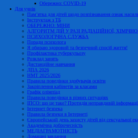
Обережно: COVID-19
Для учнів
Пам’ятка для дітей щодо розпізнавання ознак насиль
Інструктаж з ТБ
ОБЕРЕЖНО: МІНИ
АЛГОРИТМ ДІЙ У РАЗІ РАДІАЦІЙНОЇ, ХІМІЧНО
ПСИХОЛОГІЧНА СЛУЖБА
Поради психолога
Я обираю здоровий та безпечний спосіб життя!
Профілактика туберкульозу
Розклад занять
Дистанційне навчання
ДПА 2026
НМТ 2025/2026
Правила поведінки здобувачів освіти
Закріплення кабінетів за класами
Графік олімпіад
Правила поведінки в різних ситуаціях
ІПСО: що це таке? Протидія неправдивій інформації
Інтернет безпека
Правила безпеки в Інтернеті
Європейський день захисту дітей від сексуальної ек
Академічна доброчесність
МЕДІАГРАМОТНІСТЬ
Домашні завдання