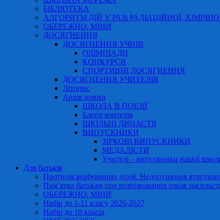
БІБЛІОТЕКА
АЛГОРИТМ ДІЙ У РАЗІ РАДІАЦІЙНОЇ, ХІМІЧНО
ОБЕРЕЖНО: МІНИ
ДОСЯГНЕННЯ
ДОСЯГНЕННЯ УЧНІВ
ОЛІМПІАДИ
КОНКУРСИ
СПОРТИВНІ ДОСЯГНЕННЯ
ДОСЯГНЕННЯ УЧИТЕЛІВ
Літопис
Архів новин
ШКОЛА В ПОЕЗІЇ
Блоги вчителів
ШКІЛЬНІ ДИНАСТІЇ
ВИПУСКНИКИ
ЗІРКОВІ ВИПУСКНИКИ
МЕДАЛІСТИ
Учителі – випускники нашої школ
Для батьків
Протидія вербуванню дітей. Недопущення втягування
Пам’ятка батькам про розпізнавання ознак насильст
ОБЕРЕЖНО: МІНИ
Набір до 1-11 класу 2026-2027
Набір до 10 класів