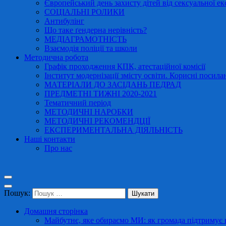
Європейський день захисту дітей від сексуальної ек
СОЦІАЛЬНІ РОЛИКИ
Антибулінг
Що таке ґендерна нерівність?
МЕДІАГРАМОТНІСТЬ
Взаємодія поліції та школи
Методична робота
Графік проходження КПК, атестаційної комісії
Інститут модернізації змісту освіти. Корисні посила
МАТЕРІАЛИ ДО ЗАСІДАНЬ ПЕДРАД
ПРЕДМЕТНІ ТИЖНІ 2020-2021
Тематичний період
МЕТОДИЧНІ НАРОБКИ
МЕТОДИЧНІ РЕКОМЕНДЦІЇ
ЕКСПЕРИМЕНТАЛЬНА ДІЯЛЬНІСТЬ
Наші контакти
Про нас
Пошук:
Домашня сторінка
Майбутнє, яке обираємо МИ: як громада підтримує в