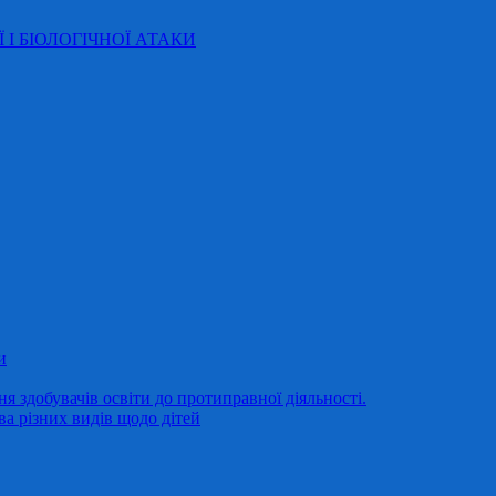
Ї І БІОЛОГІЧНОЇ АТАКИ
и
 здобувачів освіти до протиправної діяльності.
ва різних видів щодо дітей