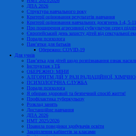
НМТ 2025/2026
ДПА 2026
Структура навчального року
Критерії оцінювання результатів навчання
Критерії оцінювання навчальних досягнень 1-4, 5-
Про поширення агресивної субкультури серед підліт
Європейський день захисту дітей від сексуальної ек
Поради психолога
Пам’ятки для батьків
Обережно: COVID-19
Для учнів
Пам’ятка для дітей щодо розпізнавання ознак насиль
Інструктаж з ТБ
ОБЕРЕЖНО: МІНИ
АЛГОРИТМ ДІЙ У РАЗІ РАДІАЦІЙНОЇ, ХІМІЧНО
ПСИХОЛОГІЧНА СЛУЖБА
Поради психолога
Я обираю здоровий та безпечний спосіб життя!
Профілактика туберкульозу
Розклад занять
Дистанційне навчання
ДПА 2026
НМТ 2025/2026
Правила поведінки здобувачів освіти
Закріплення кабінетів за класами