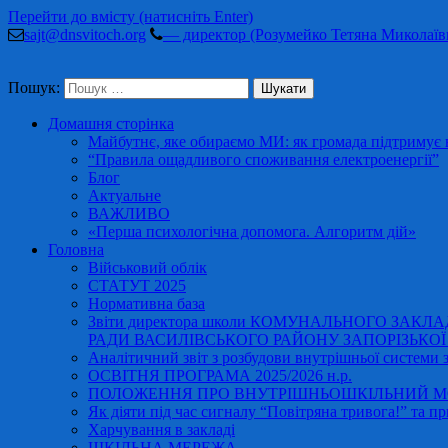
Перейти до вмісту (натисніть Enter)
sajt@dnsvitoch.org
— директор (Розумейко Тетяна Миколаїв
Пошук:
Домашня сторінка
Майбутнє, яке обираємо МИ: як громада підтримує в
“Правила ощадливого споживання електроенергії”
Блог
Актуальне
ВАЖЛИВО
«Перша психологічна допомога. Алгоритм дій»
Головна
Військовий облік
СТАТУТ 2025
Нормативна база
Звіти директора школи КОМУНАЛЬНОГО ЗАКЛ
РАДИ ВАСИЛІВСЬКОГО РАЙОНУ ЗАПОРІЗЬКОЇ ОБ
Аналітичний звіт з розбудови внутрішньої системи за
ОСВІТНЯ ПРОГРАМА 2025/2026 н.р.
ПОЛОЖЕННЯ ПРО ВНУТРІШНЬОШКІЛЬНИЙ МО
Як діяти під час сигналу “Повітряна тривога!” та пр
Харчування в закладі
ШКІЛЬНА МЕРЕЖА