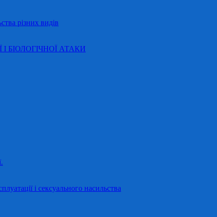
ства різних видів
Ї І БІОЛОГІЧНОЇ АТАКИ
.
сплуатації і сексуального насильства