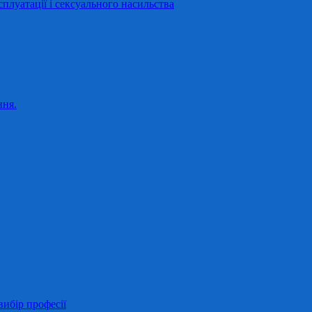
сплуатації і сексуального насильства
ння.
ибір професії