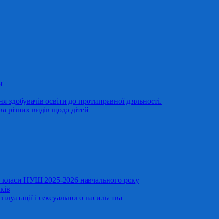
и
 здобувачів освіти до протиправної діяльності.
ва різних видів щодо дітей
11 класи НУШ 2025-2026 навчального року
ків
сплуатації і сексуального насильства