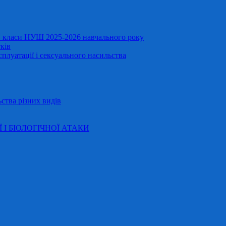
11 класи НУШ 2025-2026 навчального року
ків
сплуатації і сексуального насильства
ства різних видів
Ї І БІОЛОГІЧНОЇ АТАКИ