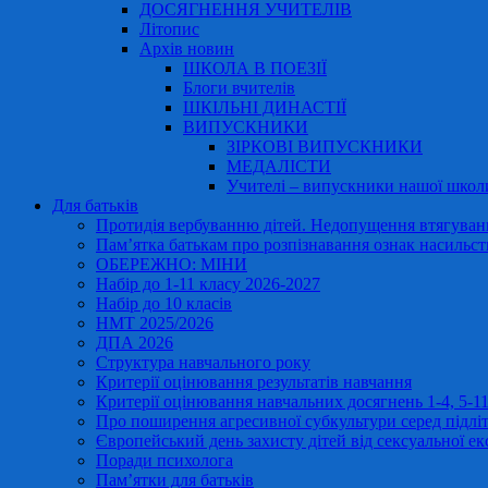
ДОСЯГНЕННЯ УЧИТЕЛІВ
Літопис
Архів новин
ШКОЛА В ПОЕЗІЇ
Блоги вчителів
ШКІЛЬНІ ДИНАСТІЇ
ВИПУСКНИКИ
ЗІРКОВІ ВИПУСКНИКИ
МЕДАЛІСТИ
Учителі – випускники нашої школ
Для батьків
Протидія вербуванню дітей. Недопущення втягування
Пам’ятка батькам про розпізнавання ознак насильст
ОБЕРЕЖНО: МІНИ
Набір до 1-11 класу 2026-2027
Набір до 10 класів
НМТ 2025/2026
ДПА 2026
Структура навчального року
Критерії оцінювання результатів навчання
Критерії оцінювання навчальних досягнень 1-4, 5-
Про поширення агресивної субкультури серед підліт
Європейський день захисту дітей від сексуальної ек
Поради психолога
Пам’ятки для батьків