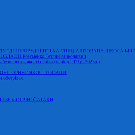
АДУ “ДНІПРОРУДНЕНСЬКА СПЕЦІАЛІЗОВАНА ШКОЛА І-ІІІ
ЛАСТІ Розумейко Тетяни Миколаївни
безпечення якості освіти (період 2021р.-2023р.)
НІТОРИНГ ЯКОСТІ ОСВІТИ
и обстрілах
Ї І БІОЛОГІЧНОЇ АТАКИ