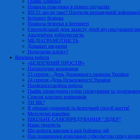
Графік олімпіад
Правила поведінки в різних ситуаціях
ІПСО: що це таке? Протидія неправдивій інформації
Інтернет безпека
Правила безпеки в Інтернеті
Європейський день захисту дітей від сексуальної ек
Академічна доброчесність
МЕДІАГРАМОТНІСТЬ
Домашні завдання
Почитаємо влітку?
Виховна робота
«БЕЗПЕЧНИЙ ПРОСТІР»
Патріотичне виховання
23 серпня – День Державного прапора України
24 серпня -День Незалежності України
Профорієнтаційна робота
Графік проведення годин спілкування та додаткових
Список класних керівників
ТИ ЯК?
Я обираю здоровий та безпечний спосіб життя!
Методичні наробки
ШКІЛЬНЕ САМОВРЯДУВАННЯ “ЛІДЕР”
Наша творчість
Що робити школам в разі бойових дій
Про поширення агресивної субкультури серед підліт