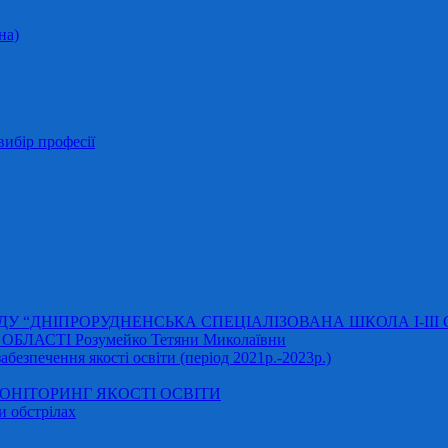
на)
ибір професії
АДУ “ДНІПРОРУДНЕНСЬКА СПЕЦІАЛІЗОВАНА ШКОЛА І-ІІІ
ЛАСТІ Розумейко Тетяни Миколаївни
безпечення якості освіти (період 2021р.-2023р.)
НІТОРИНГ ЯКОСТІ ОСВІТИ
и обстрілах