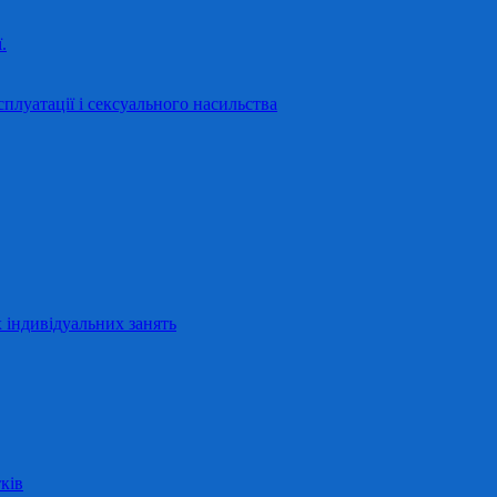
.
сплуатації і сексуального насильства
 індивідуальних занять
ків