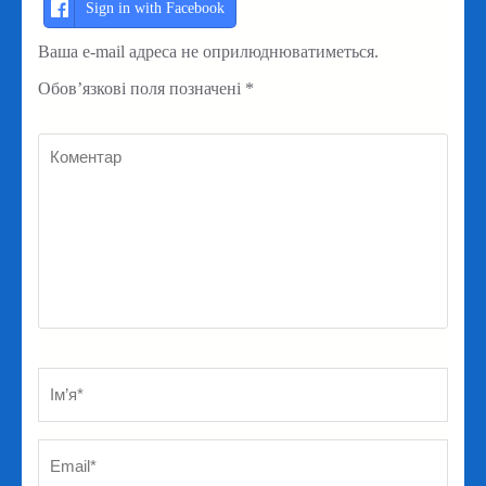
Sign in with Facebook
Ваша e-mail адреса не оприлюднюватиметься.
Обов’язкові поля позначені
*
Коментар
Ім’я
*
Em
Ве