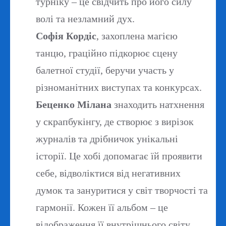
турніку – це свідчить про його силу
волі та незламний дух.
Софія Кордіс
, захоплена магією
танцю, граційно підкорює сцену
балетної студії, беручи участь у
різноманітних виступах та конкурсах.
Беценко Мілана
знаходить натхнення
у скрапбукінгу, де створює з вирізок
журналів та дрібничок унікальні
історії. Це хобі допомагає їй проявити
себе, відволіктися від негативних
думок та зануритися у світ творчості та
гармонії. Кожен її альбом – це
відображення її внутрішнього світу,