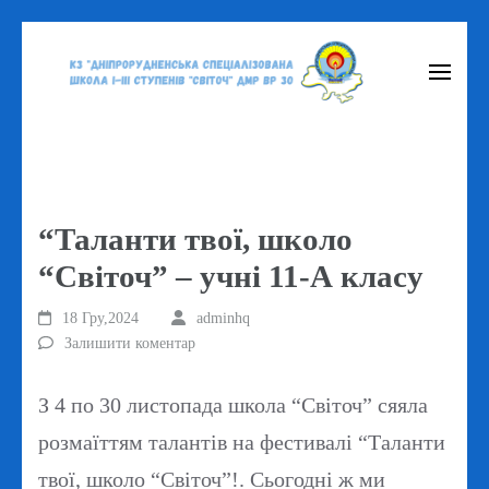
Перейти
до
вмісту
(натисніть
Enter)
“Таланти твої, школо
“Світоч” – учні 11-А класу
18 Гру,2024
adminhq
Залишити коментар
З 4 по 30 листопада школа “Світоч” сяяла
розмаїттям талантів на фестивалі “Таланти
твої, школо “Світоч”!. Сьогодні ж ми