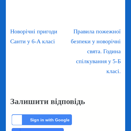
Навігація
Новорічні пригоди
Правила пожежної
записів
Санти у 6-А класі
безпеки у новорічні
свята. Година
спілкування у 5-Б
класі.
Залишити відповідь
Sign in with Google