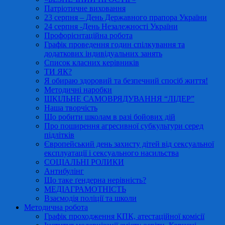
Патріотичне виховання
23 серпня – День Державного прапора України
24 серпня -День Незалежності України
Профорієнтаційна робота
Графік проведення годин спілкування та
додаткових індивідуальних занять
Список класних керівників
ТИ ЯК?
Я обираю здоровий та безпечний спосіб життя!
Методичні наробки
ШКІЛЬНЕ САМОВРЯДУВАННЯ “ЛІДЕР”
Наша творчість
Що робити школам в разі бойових дій
Про поширення агресивної субкультури серед
підлітків
Європейський день захисту дітей від сексуальної
експлуатації і сексуального насильства
СОЦІАЛЬНІ РОЛИКИ
Антибулінг
Що таке ґендерна нерівність?
МЕДІАГРАМОТНІСТЬ
Взаємодія поліції та школи
Методична робота
Графік проходження КПК, атестаційної комісії