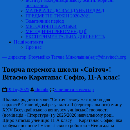
Інститут модернізації змісту освіти. Корисні
посилання.
МАТЕРІАЛИ ДО ЗАСІДАНЬ ПЕДРАД
ПРЕДМЕТНІ ТИЖНІ 2020-2021
Тематичний період
МЕТОДИЧНІ НАРОБКИ
МЕТОДИЧНІ РЕКОМЕНДЦІЇ
ЕКСПЕРИМЕНТАЛЬНА ДІЯЛЬНІСТЬ
Наші контакти
Про нас
— директор (Розумейко Тетяна Миколаївна)
sajt@dnsvitoch.org
Творча перемога школи «Світоч»!
Вітаємо Каратанас Софію, 11-А клас!
19 Гру,2025
adminhq
Залишити коментар
Шкільна родина школи “Світоч” знову має привід для
гордості! Стали відомі результати ІІ (територіального) етапу
XXV Всеукраїнського конкурсу учнівської творчості
(номінація «Література») у 2025/2026 навчальному році.
Щиро вітаємо ученицю 11-А класу — Каратанас Софію, яка
здобула впевнене І місце зі своєю роботою «Невигадана