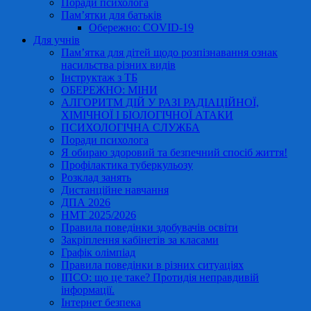
Поради психолога
Пам’ятки для батьків
Обережно: COVID-19
Для учнів
Пам’ятка для дітей щодо розпізнавання ознак
насильства різних видів
Інструктаж з ТБ
ОБЕРЕЖНО: МІНИ
АЛГОРИТМ ДІЙ У РАЗІ РАДІАЦІЙНОЇ,
ХІМІЧНОЇ І БІОЛОГІЧНОЇ АТАКИ
ПСИХОЛОГІЧНА СЛУЖБА
Поради психолога
Я обираю здоровий та безпечний спосіб життя!
Профілактика туберкульозу
Розклад занять
Дистанційне навчання
ДПА 2026
НМТ 2025/2026
Правила поведінки здобувачів освіти
Закріплення кабінетів за класами
Графік олімпіад
Правила поведінки в різних ситуаціях
ІПСО: що це таке? Протидія неправдивій
інформації.
Інтернет безпека