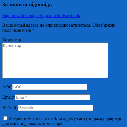
Залишити відповідь
Sign in with Google
Sign in with Facebook
Ваша e-mail адреса не оприлюднюватиметься.
Обов’язкові
поля позначені
*
Коментар
Ім’я
*
Email
*
Вебсайт
Зберегти моє ім'я, e-mail, та адресу сайту в цьому браузері
для моїх подальших коментарів.