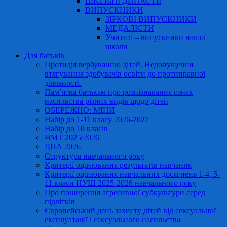
ШКІЛЬНІ ДИНАСТІЇ
ВИПУСКНИКИ
ЗІРКОВІ ВИПУСКНИКИ
МЕДАЛІСТИ
Учителі – випускники нашої
школи
Для батьків
Протидія вербуванню дітей. Недопущення
втягування здобувачів освіти до протиправної
діяльності.
Пам’ятка батькам про розпізнавання ознак
насильства різних видів щодо дітей
ОБЕРЕЖНО: МІНИ
Набір до 1-11 класу 2026-2027
Набір до 10 класів
НМТ 2025/2026
ДПА 2026
Структура навчального року
Критерії оцінювання результатів навчання
Критерії оцінювання навчальних досягнень 1-4, 5-
11 класи НУШ 2025-2026 навчального року
Про поширення агресивної субкультури серед
підлітків
Європейський день захисту дітей від сексуальної
експлуатації і сексуального насильства