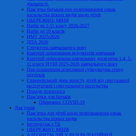
діяльності.
Пам’ятка батькам про розпізнавання ознак
насильства різних видів щодо дітей
ОБЕРЕЖНО: МІНИ
Набір до 1-11 класу 2026-2027
Набір до 10 класів
НМТ 2025/2026
ДПА 2026
Структура навчального року
Критерії оцінювання результатів навчання
Критерії оцінювання навчальних досягнень 1-4, 5-
11 класи НУШ 2025-2026 навчального року
Про поширення агресивної субкультури серед
підлітків
Європейський день захисту дітей від сексуальної
експлуатації і сексуального насильства
Поради психолога
Пам’ятки для батьків
Обережно: COVID-19
Для учнів
Пам’ятка для дітей щодо розпізнавання ознак
насильства різних видів
Інструктаж з ТБ
ОБЕРЕЖНО: МІНИ
АЛГОРИТМ ДІЙ У РАЗІ РАДІАЦІЙНОЇ,