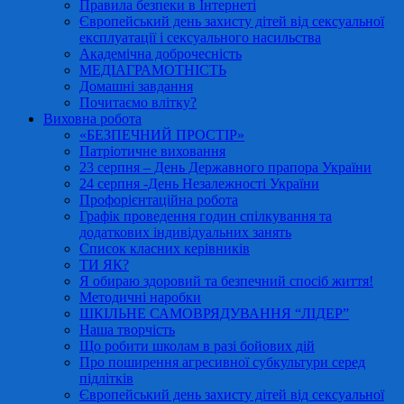
Правила безпеки в Інтернеті
Європейський день захисту дітей від сексуальної
експлуатації і сексуального насильства
Академічна доброчесність
МЕДІАГРАМОТНІСТЬ
Домашні завдання
Почитаємо влітку?
Виховна робота
«БЕЗПЕЧНИЙ ПРОСТІР»
Патріотичне виховання
23 серпня – День Державного прапора України
24 серпня -День Незалежності України
Профорієнтаційна робота
Графік проведення годин спілкування та
додаткових індивідуальних занять
Список класних керівників
ТИ ЯК?
Я обираю здоровий та безпечний спосіб життя!
Методичні наробки
ШКІЛЬНЕ САМОВРЯДУВАННЯ “ЛІДЕР”
Наша творчість
Що робити школам в разі бойових дій
Про поширення агресивної субкультури серед
підлітків
Європейський день захисту дітей від сексуальної