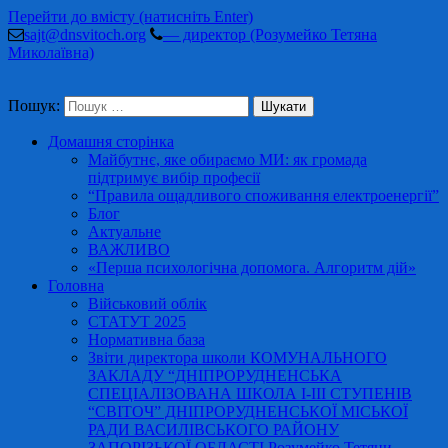
Перейти до вмісту (натисніть Enter)
sajt@dnsvitoch.org
— директор (Розумейко Тетяна
Миколаївна)
Пошук:
Домашня сторінка
Майбутнє, яке обираємо МИ: як громада
підтримує вибір професії
“Правила ощадливого споживання електроенергії”
Блог
Актуальне
ВАЖЛИВО
«Перша психологічна допомога. Алгоритм дій»
Головна
Військовий облік
СТАТУТ 2025
Нормативна база
Звіти директора школи КОМУНАЛЬНОГО
ЗАКЛАДУ “ДНІПРОРУДНЕНСЬКА
СПЕЦІАЛІЗОВАНА ШКОЛА І-ІІІ СТУПЕНІВ
“СВІТОЧ” ДНІПРОРУДНЕНСЬКОЇ МІСЬКОЇ
РАДИ ВАСИЛІВСЬКОГО РАЙОНУ
ЗАПОРІЗЬКОЇ ОБЛАСТІ Розумейко Тетяни