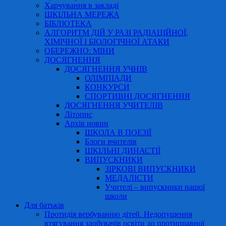
Харчування в закладі
ШКІЛЬНА МЕРЕЖА
БІБЛІОТЕКА
АЛГОРИТМ ДІЙ У РАЗІ РАДІАЦІЙНОЇ,
ХІМІЧНОЇ І БІОЛОГІЧНОЇ АТАКИ
ОБЕРЕЖНО: МІНИ
ДОСЯГНЕННЯ
ДОСЯГНЕННЯ УЧНІВ
ОЛІМПІАДИ
КОНКУРСИ
СПОРТИВНІ ДОСЯГНЕННЯ
ДОСЯГНЕННЯ УЧИТЕЛІВ
Літопис
Архів новин
ШКОЛА В ПОЕЗІЇ
Блоги вчителів
ШКІЛЬНІ ДИНАСТІЇ
ВИПУСКНИКИ
ЗІРКОВІ ВИПУСКНИКИ
МЕДАЛІСТИ
Учителі – випускники нашої
школи
Для батьків
Протидія вербуванню дітей. Недопущення
втягування здобувачів освіти до протиправної