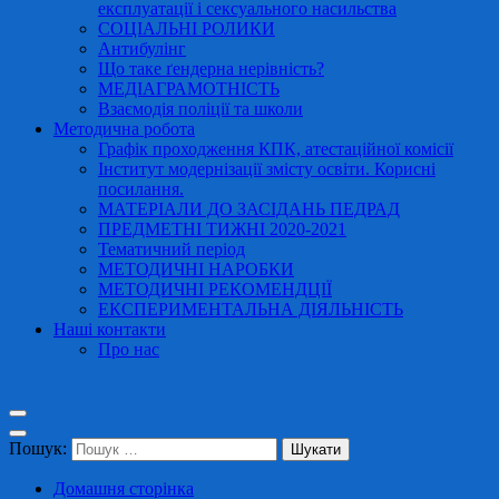
експлуатації і сексуального насильства
СОЦІАЛЬНІ РОЛИКИ
Антибулінг
Що таке ґендерна нерівність?
МЕДІАГРАМОТНІСТЬ
Взаємодія поліції та школи
Методична робота
Графік проходження КПК, атестаційної комісії
Інститут модернізації змісту освіти. Корисні
посилання.
МАТЕРІАЛИ ДО ЗАСІДАНЬ ПЕДРАД
ПРЕДМЕТНІ ТИЖНІ 2020-2021
Тематичний період
МЕТОДИЧНІ НАРОБКИ
МЕТОДИЧНІ РЕКОМЕНДЦІЇ
ЕКСПЕРИМЕНТАЛЬНА ДІЯЛЬНІСТЬ
Наші контакти
Про нас
Пошук:
Домашня сторінка