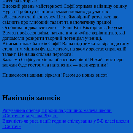
життєва історія»!
Високий рівень майстерності Софії отримав найвищу оцінку
журі, і її роботу офіційно рекомендовано до участі в
обласному етапі конкурсу. Це неймовірний результат, що
свідчить про глибокий талант та наполегливу працю!
Особлива подяка вчителю — Баші Віті Вікторівні. Дякуємо
Вам за професіоналізм, натхнення та чуйне керівництво, які
допомогли розкрити творчий потенціал учениці.
Вітаємо також батьків Софії! Ваша підтримка та віра в дитину
стали тим міцним фундаментом, на якому зростає справжній
талант. Це наша спільна перемога!
Бажаємо Софії успіхів на обласному рівні! Нехай твоє перо
завжди буде гострим, а натхнення — невичерпним!
Пишаємося нашими зірками! Разом до нових висот!
Навігація записів
Рятувальна операція пройшла успішно: малеча школи
«Світоч» врятувала Різдво!
Вдячність як риса нації: година спілкування у 5-Б класі школи
«Світоч»