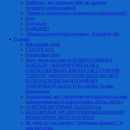
Майбутнє, яке обираємо МИ: як громада
підтримує вибір професії
“Правила ощадливого споживання електроенергії”
Блог
Актуальне
ВАЖЛИВО
«Перша психологічна допомога. Алгоритм дій»
Головна
Військовий облік
СТАТУТ 2025
Нормативна база
Звіти директора школи КОМУНАЛЬНОГО
ЗАКЛАДУ “ДНІПРОРУДНЕНСЬКА
СПЕЦІАЛІЗОВАНА ШКОЛА І-ІІІ СТУПЕНІВ
“СВІТОЧ” ДНІПРОРУДНЕНСЬКОЇ МІСЬКОЇ
РАДИ ВАСИЛІВСЬКОГО РАЙОНУ
ЗАПОРІЗЬКОЇ ОБЛАСТІ Розумейко Тетяни
Миколаївни
Аналітичний звіт з розбудови внутрішньої системи
забезпечення якості освіти (період 2021р.-2023р.)
ОСВІТНЯ ПРОГРАМА 2025/2026 н.р.
ПОЛОЖЕННЯ ПРО ВНУТРІШНЬОШКІЛЬНИЙ
МОНІТОРИНГ ЯКОСТІ ОСВІТИ
Як діяти під час сигналу “Повітряна тривога!” та
при обстрілах