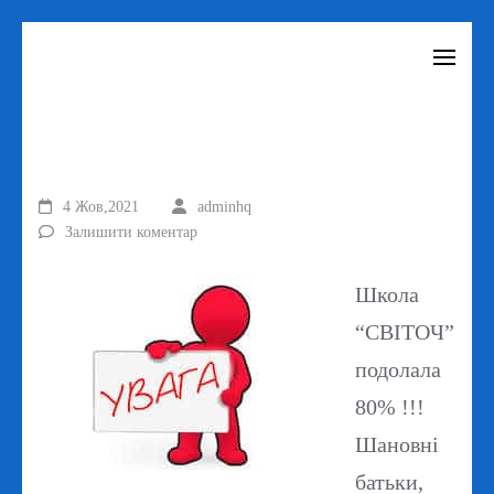
Перейти
до
вмісту
(натисніть
Enter)
4 Жов,2021
adminhq
Залишити коментар
Школа
“СВІТОЧ”
подолала
80% !!!
Шановні
батьки,