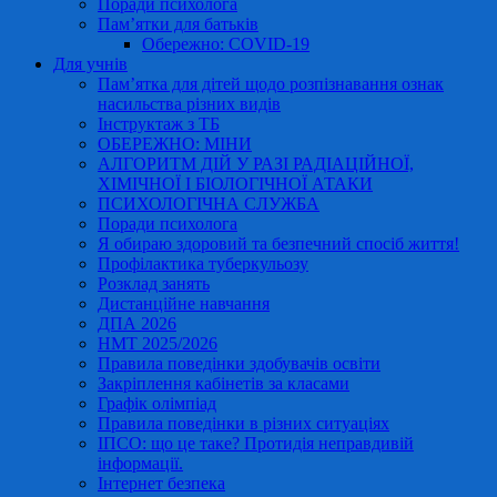
Поради психолога
Пам’ятки для батьків
Обережно: COVID-19
Для учнів
Пам’ятка для дітей щодо розпізнавання ознак
насильства різних видів
Інструктаж з ТБ
ОБЕРЕЖНО: МІНИ
АЛГОРИТМ ДІЙ У РАЗІ РАДІАЦІЙНОЇ,
ХІМІЧНОЇ І БІОЛОГІЧНОЇ АТАКИ
ПСИХОЛОГІЧНА СЛУЖБА
Поради психолога
Я обираю здоровий та безпечний спосіб життя!
Профілактика туберкульозу
Розклад занять
Дистанційне навчання
ДПА 2026
НМТ 2025/2026
Правила поведінки здобувачів освіти
Закріплення кабінетів за класами
Графік олімпіад
Правила поведінки в різних ситуаціях
ІПСО: що це таке? Протидія неправдивій
інформації.
Інтернет безпека