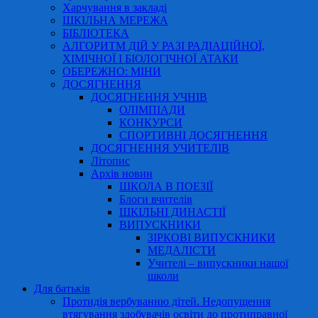
Харчування в закладі
ШКІЛЬНА МЕРЕЖА
БІБЛІОТЕКА
АЛГОРИТМ ДІЙ У РАЗІ РАДІАЦІЙНОЇ,
ХІМІЧНОЇ І БІОЛОГІЧНОЇ АТАКИ
ОБЕРЕЖНО: МІНИ
ДОСЯГНЕННЯ
ДОСЯГНЕННЯ УЧНІВ
ОЛІМПІАДИ
КОНКУРСИ
СПОРТИВНІ ДОСЯГНЕННЯ
ДОСЯГНЕННЯ УЧИТЕЛІВ
Літопис
Архів новин
ШКОЛА В ПОЕЗІЇ
Блоги вчителів
ШКІЛЬНІ ДИНАСТІЇ
ВИПУСКНИКИ
ЗІРКОВІ ВИПУСКНИКИ
МЕДАЛІСТИ
Учителі – випускники нашої
школи
Для батьків
Протидія вербуванню дітей. Недопущення
втягування здобувачів освіти до протиправної