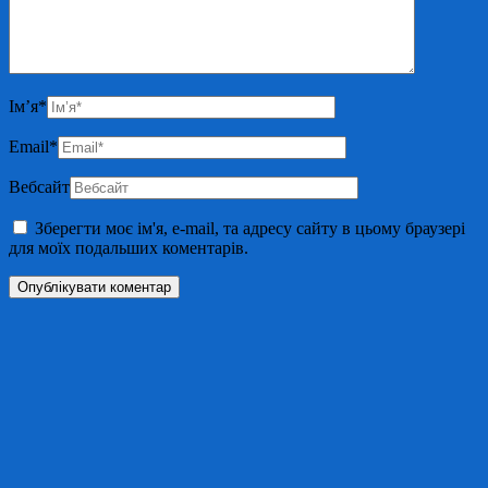
Ім’я
*
Email
*
Вебсайт
Зберегти моє ім'я, e-mail, та адресу сайту в цьому браузері
для моїх подальших коментарів.