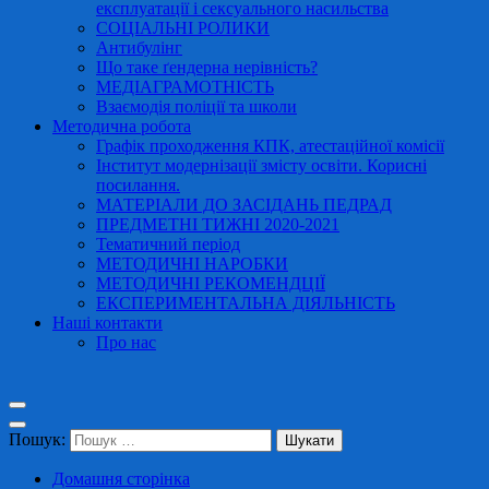
експлуатації і сексуального насильства
СОЦІАЛЬНІ РОЛИКИ
Антибулінг
Що таке ґендерна нерівність?
МЕДІАГРАМОТНІСТЬ
Взаємодія поліції та школи
Методична робота
Графік проходження КПК, атестаційної комісії
Інститут модернізації змісту освіти. Корисні
посилання.
МАТЕРІАЛИ ДО ЗАСІДАНЬ ПЕДРАД
ПРЕДМЕТНІ ТИЖНІ 2020-2021
Тематичний період
МЕТОДИЧНІ НАРОБКИ
МЕТОДИЧНІ РЕКОМЕНДЦІЇ
ЕКСПЕРИМЕНТАЛЬНА ДІЯЛЬНІСТЬ
Наші контакти
Про нас
Пошук:
Домашня сторінка