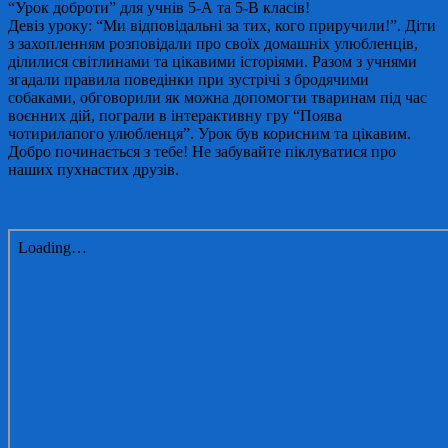
“Урок доброти” для учнів 5-А та 5-В класів!
Девіз уроку: “Ми відповідальні за тих, кого приручили!”. Діти
з захопленням розповідали про своїх домашніх улюбленців,
ділилися світлинами та цікавими історіями. Разом з учнями
згадали правила поведінки при зустрічі з бродячими
собаками, обговорили як можна допомогти тваринам під час
воєнних дій, пограли в інтерактивну гру “Поява
чотирилапого улюбленця”. Урок був корисним та цікавим.
Добро починається з тебе! Не забувайте піклуватися про
наших пухнастих друзів.