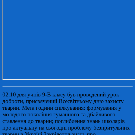
02.10 для учнів 9-В класу був проведений урок
доброти, присвячений Всесвітньому дню захисту
тварин. Мета години спілкування: формування у
молодого покоління гуманного та дбайливого
ставлення до тварин; поглиблення знань школярів
про актуальну на сьогодні проблему безпритульних
тварин в Україні.Закрілення знань про