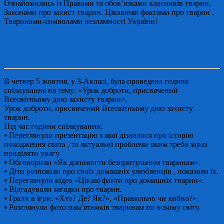
Ознайомились із Правами та обов’язками власників тварин.
Законами про захист тварин. Цікавими фактами про тварин .
Тваринами-символами незламності України!
В четвер 5 жовтня, у 3-Акласі, була проведена година
спілкування на тему: «Урок доброти, присвячений
Всесвітньому дню захисту тварин».
Урок доброти, присвячений Всесвітньому дню захисту
тварин.
Під час години спілкування:
⦁ Переглянули презентацію з якої дізналися про історію
походження свята , та актуальні проблеми яким треба зараз
приділяти увагу.
⦁ Обговорили «Як допомогти безпритульним тваринам».
⦁ Діти розповіли про своїх домашніх улюбленців , показали їх.
⦁ Переглянули відео «Цікаві факти про домашніх тварин».
⦁ Відгадували загадки про тварин.
⦁ Грали в ігри: «Хто? Де? Як?», «Правильно чи хибно?».
⦁ Розглянули фото пам’ятників тваринам по всьому світу.