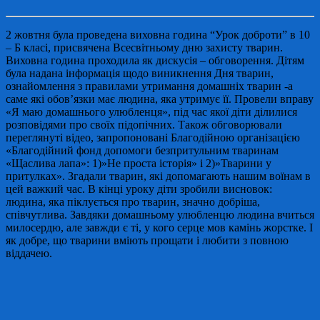
2 жовтня була проведена виховна година “Урок доброти” в 10
– Б класі, присвячена Всесвітньому дню захисту тварин.
Виховна година проходила як дискусія – обговорення. Дітям
була надана інформація щодо виникнення Дня тварин,
ознайомлення з правилами утримання домашніх тварин -а
саме які обов’язки має людина, яка утримує її. Провели вправу
«Я маю домашнього улюбленця», під час якої діти ділилися
розповідями про своїх підопічних. Також обговорювали
переглянуті відео, запропоновані Благодійною організацією
«Благодійний фонд допомоги безпритульним тваринам
«Щаслива лапа»: 1)»Не проста історія» і 2)»Тварини у
притулках». Згадали тварин, які допомагають нашим воїнам в
цей важкий час. В кінці уроку діти зробили висновок:
людина, яка піклується про тварин, значно добріша,
співчутлива. Завдяки домашньому улюбленцю людина вчиться
милосердю, але завжди є ті, у кого серце мов камінь жорстке. І
як добре, що тварини вміють прощати і любити з повною
віддачею.