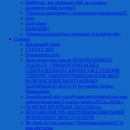
Майбутнє, яке обираємо МИ: як громада
підтримує вибір професії
“Правила ощадливого споживання електроенергії”
Блог
Актуальне
ВАЖЛИВО
«Перша психологічна допомога. Алгоритм дій»
Головна
Військовий облік
СТАТУТ 2025
Нормативна база
Звіти директора школи КОМУНАЛЬНОГО
ЗАКЛАДУ “ДНІПРОРУДНЕНСЬКА
СПЕЦІАЛІЗОВАНА ШКОЛА І-ІІІ СТУПЕНІВ
“СВІТОЧ” ДНІПРОРУДНЕНСЬКОЇ МІСЬКОЇ
РАДИ ВАСИЛІВСЬКОГО РАЙОНУ
ЗАПОРІЗЬКОЇ ОБЛАСТІ Розумейко Тетяни
Миколаївни
Аналітичний звіт з розбудови внутрішньої системи
забезпечення якості освіти (період 2021р.-2023р.)
ОСВІТНЯ ПРОГРАМА 2025/2026 н.р.
ПОЛОЖЕННЯ ПРО ВНУТРІШНЬОШКІЛЬНИЙ
МОНІТОРИНГ ЯКОСТІ ОСВІТИ
Як діяти під час сигналу “Повітряна тривога!” та
при обстрілах