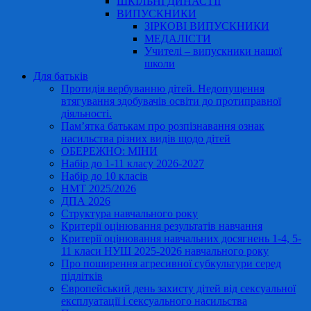
ШКІЛЬНІ ДИНАСТІЇ
ВИПУСКНИКИ
ЗІРКОВІ ВИПУСКНИКИ
МЕДАЛІСТИ
Учителі – випускники нашої
школи
Для батьків
Протидія вербуванню дітей. Недопущення
втягування здобувачів освіти до протиправної
діяльності.
Пам’ятка батькам про розпізнавання ознак
насильства різних видів щодо дітей
ОБЕРЕЖНО: МІНИ
Набір до 1-11 класу 2026-2027
Набір до 10 класів
НМТ 2025/2026
ДПА 2026
Структура навчального року
Критерії оцінювання результатів навчання
Критерії оцінювання навчальних досягнень 1-4, 5-
11 класи НУШ 2025-2026 навчального року
Про поширення агресивної субкультури серед
підлітків
Європейський день захисту дітей від сексуальної
експлуатації і сексуального насильства