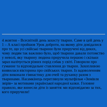
4 жовтня – Всесвітній день захисту тварин. Саме в цей день у
1 – А класі пройшов Урок доброти, на якому діти довідалися
про те, що усі свійські тварини були приручені від диких,
чому людям так важливо було, щоб тварини давали потомство
у неволі, яку тварину людина приручила першою і скільки
зараз налічується різних порід собак у світі. Говорили про
гуманне та відповідальне ставлення до тварин. Захопливою
виявилася вікторина про свійських тварин. Із задоволенням
діти виконали гімнастику для очей та руханку разом з
тваринами. Насамкінець переглянули мультфільм «Зимівля
звірів» за мотивами української народної казки. Головне
правило, яке винесли діти із заняття: ми відповідаємо за тих,
кого приручили!