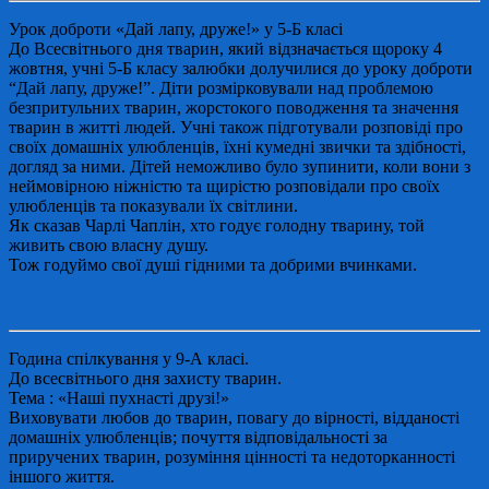
Урок доброти «Дай лапу, друже!» у 5-Б класі
До Всесвітнього дня тварин, який відзначається щороку 4
жовтня, учні 5-Б класу залюбки долучилися до уроку доброти
“Дай лапу, друже!”. Діти розмірковували над проблемою
безпритульних тварин, жорстокого поводження та значення
тварин в житті людей. Учні також підготували розповіді про
своїх домашніх улюбленців, їхні кумедні звички та здібності,
догляд за ними. Дітей неможливо було зупинити, коли вони з
неймовірною ніжністю та щирістю розповідали про своїх
улюбленців та показували їх світлини.
Як сказав Чарлі Чаплін, хто годує голодну тварину, той
живить свою власну душу.
Тож годуймо свої душі гідними та добрими вчинками.
Година спілкування у 9-А класі.
До всесвітнього дня захисту тварин.
Тема : «Наші пухнасті друзі!»
Виховувати любов до тварин, повагу до вірності, відданості
домашніх улюбленців; почуття відповідальності за
приручених тварин, розуміння цінності та недоторканності
іншого життя.