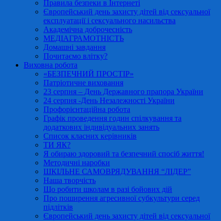
Правила безпеки в Інтернеті
Європейський день захисту дітей від сексуальної
експлуатації і сексуального насильства
Академічна доброчесність
МЕДІАГРАМОТНІСТЬ
Домашні завдання
Почитаємо влітку?
Виховна робота
«БЕЗПЕЧНИЙ ПРОСТІР»
Патріотичне виховання
23 серпня – День Державного прапора України
24 серпня -День Незалежності України
Профорієнтаційна робота
Графік проведення годин спілкування та
додаткових індивідуальних занять
Список класних керівників
ТИ ЯК?
Я обираю здоровий та безпечний спосіб життя!
Методичні наробки
ШКІЛЬНЕ САМОВРЯДУВАННЯ “ЛІДЕР”
Наша творчість
Що робити школам в разі бойових дій
Про поширення агресивної субкультури серед
підлітків
Європейський день захисту дітей від сексуальної