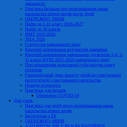
діяльності.
Пам’ятка батькам про розпізнавання ознак
насильства різних видів щодо дітей
ОБЕРЕЖНО: МІНИ
Набір до 1-11 класу 2026-2027
Набір до 10 класів
НМТ 2025/2026
ДПА 2026
Структура навчального року
Критерії оцінювання результатів навчання
Критерії оцінювання навчальних досягнень 1-4, 5-
11 класи НУШ 2025-2026 навчального року
Про поширення агресивної субкультури серед
підлітків
Європейський день захисту дітей від сексуальної
експлуатації і сексуального насильства
Поради психолога
Пам’ятки для батьків
Обережно: COVID-19
Для учнів
Пам’ятка для дітей щодо розпізнавання ознак
насильства різних видів
Інструктаж з ТБ
ОБЕРЕЖНО: МІНИ
АЛГОРИТМ ДІЙ У РАЗІ РАДІАЦІЙНОЇ,