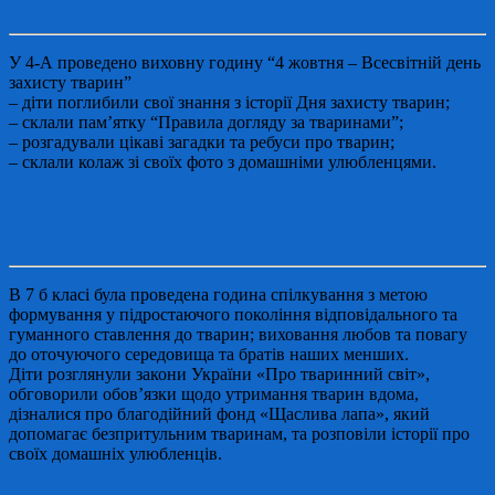
У 4-А проведено виховну годину “4 жовтня – Всесвітній день
захисту тварин”
– діти поглибили свої знання з історії Дня захисту тварин;
– склали пам’ятку “Правила догляду за тваринами”;
– розгадували цікаві загадки та ребуси про тварин;
– склали колаж зі своїх фото з домашніми улюбленцями.
В 7 б класі була проведена година спілкування з метою
формування у підростаючого покоління відповідального та
гуманного ставлення до тварин; виховання любов та повагу
до оточуючого середовища та братів наших менших.
Діти розглянули закони України «Про тваринний світ»,
обговорили обовʼязки щодо утримання тварин вдома,
дізналися про благодійний фонд «Щаслива лапа», який
допомагає безпритульним тваринам, та розповіли історії про
своїх домашніх улюбленців.