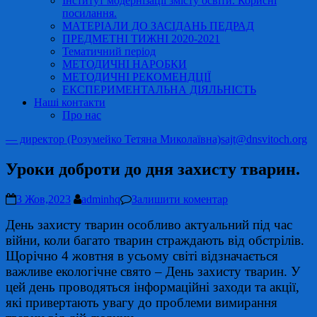
Інститут модернізації змісту освіти. Корисні
посилання.
МАТЕРІАЛИ ДО ЗАСІДАНЬ ПЕДРАД
ПРЕДМЕТНІ ТИЖНІ 2020-2021
Тематичний період
МЕТОДИЧНІ НАРОБКИ
МЕТОДИЧНІ РЕКОМЕНДЦІЇ
ЕКСПЕРИМЕНТАЛЬНА ДІЯЛЬНІСТЬ
Наші контакти
Про нас
— директор (Розумейко Тетяна Миколаївна)
sajt@dnsvitoch.org
Уроки доброти до дня захисту тварин.
3 Жов,2023
adminhq
Залишити коментар
День захисту тварин особливо актуальний під час
війни, коли багато тварин страждають від обстрілів.
Щорічно 4 жовтня в усьому світі відзначається
важливе екологічне свято – День захисту тварин. У
цей день проводяться інформаційні заходи та акції,
які привертають увагу до проблеми вимирання