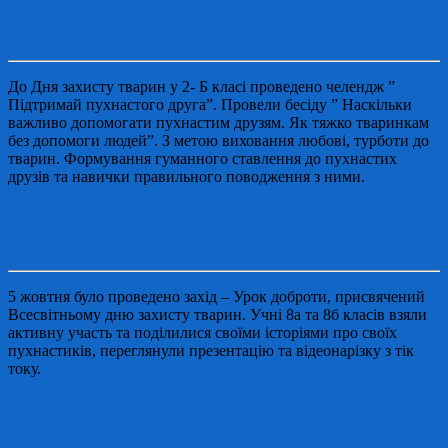
До Дня захисту тварин у 2- Б класі проведено челендж ”
Підтримай пухнастого друга”. Провели бесіду ” Наскільки
важливо допомогати пухнастим друзям. Як тяжко тваринкам
без допомоги людей”. З метою виховання любові, турботи до
тварин. Формування гуманного ставлення до пухнастих
друзів та навички правильного поводження з ними.
5 жовтня було проведено захід – Урок доброти, присвячений
Всесвітньому дню захисту тварин. Учні 8а та 8б класів взяли
активну участь та поділилися своїми історіями про своїх
пухнастиків, переглянули презентацію та відеонарізку з тік
току.