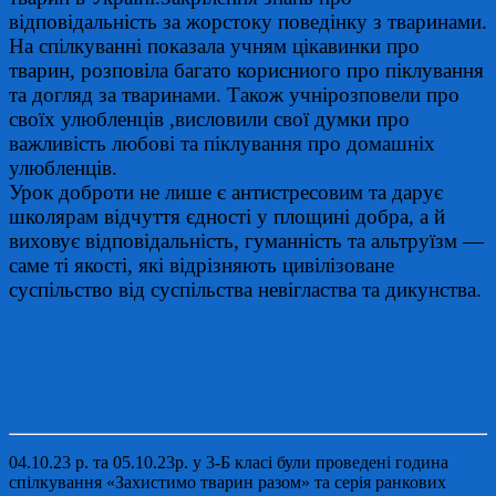
відповідальність за жорстоку поведінку з тваринами.
На спілкуванні показала учням цікавинки про
тварин, розповіла багато корисниого про піклування
та догляд за тваринами. Також учнірозповели про
своїх улюбленців ,висловили свої думки про
важливість любові та піклування про домашніх
улюбленців.
Урок доброти не лише є антистресовим та дарує
школярам відчуття єдності у площині добра, а й
виховує відповідальність, гуманність та альтруїзм —
саме ті якості, які відрізняють цивілізоване
суспільство від суспільства невігластва та дикунства.
04.10.23 р. та 05.10.23р. у 3-Б класі були проведені година
спілкування «Захистимо тварин разом» та серія ранкових