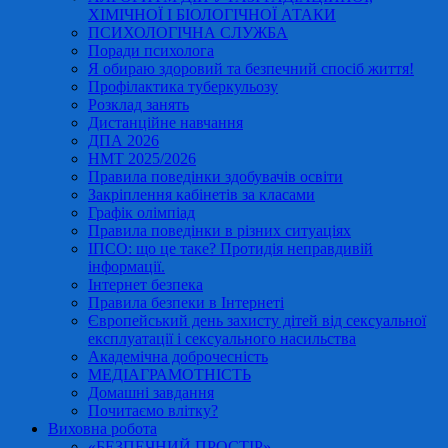
ХІМІЧНОЇ І БІОЛОГІЧНОЇ АТАКИ
ПСИХОЛОГІЧНА СЛУЖБА
Поради психолога
Я обираю здоровий та безпечний спосіб життя!
Профілактика туберкульозу
Розклад занять
Дистанційне навчання
ДПА 2026
НМТ 2025/2026
Правила поведінки здобувачів освіти
Закріплення кабінетів за класами
Графік олімпіад
Правила поведінки в різних ситуаціях
ІПСО: що це таке? Протидія неправдивій
інформації.
Інтернет безпека
Правила безпеки в Інтернеті
Європейський день захисту дітей від сексуальної
експлуатації і сексуального насильства
Академічна доброчесність
МЕДІАГРАМОТНІСТЬ
Домашні завдання
Почитаємо влітку?
Виховна робота
«БЕЗПЕЧНИЙ ПРОСТІР»