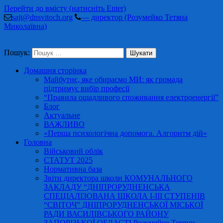
Перейти до вмісту (натисніть Enter)
sajt@dnsvitoch.org
— директор (Розумейко Тетяна
Миколаївна)
Пошук:
Домашня сторінка
Майбутнє, яке обираємо МИ: як громада
підтримує вибір професії
“Правила ощадливого споживання електроенергії”
Блог
Актуальне
ВАЖЛИВО
«Перша психологічна допомога. Алгоритм дій»
Головна
Військовий облік
СТАТУТ 2025
Нормативна база
Звіти директора школи КОМУНАЛЬНОГО
ЗАКЛАДУ “ДНІПРОРУДНЕНСЬКА
СПЕЦІАЛІЗОВАНА ШКОЛА І-ІІІ СТУПЕНІВ
“СВІТОЧ” ДНІПРОРУДНЕНСЬКОЇ МІСЬКОЇ
РАДИ ВАСИЛІВСЬКОГО РАЙОНУ
ЗАПОРІЗЬКОЇ ОБЛАСТІ Розумейко Тетяни