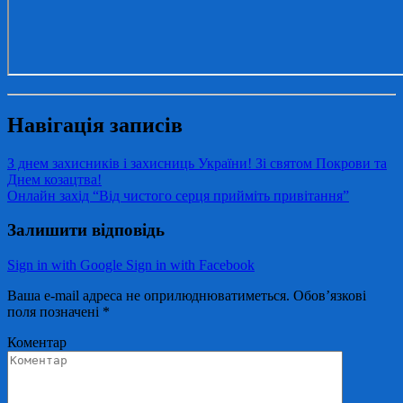
Навігація записів
З днем захисників і захисниць України! Зі святом Покрови та
Днем козацтва!
Онлайн захід “Від чистого серця прийміть привітання”
Залишити відповідь
Sign in with Google
Sign in with Facebook
Ваша e-mail адреса не оприлюднюватиметься.
Обов’язкові
поля позначені
*
Коментар