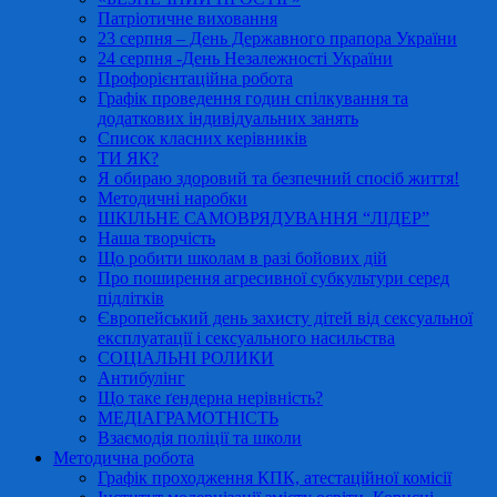
Патріотичне виховання
23 серпня – День Державного прапора України
24 серпня -День Незалежності України
Профорієнтаційна робота
Графік проведення годин спілкування та
додаткових індивідуальних занять
Список класних керівників
ТИ ЯК?
Я обираю здоровий та безпечний спосіб життя!
Методичні наробки
ШКІЛЬНЕ САМОВРЯДУВАННЯ “ЛІДЕР”
Наша творчість
Що робити школам в разі бойових дій
Про поширення агресивної субкультури серед
підлітків
Європейський день захисту дітей від сексуальної
експлуатації і сексуального насильства
СОЦІАЛЬНІ РОЛИКИ
Антибулінг
Що таке ґендерна нерівність?
МЕДІАГРАМОТНІСТЬ
Взаємодія поліції та школи
Методична робота
Графік проходження КПК, атестаційної комісії