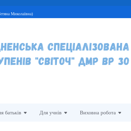
етяна Миколаївна)
я батьків
Для учнів
Виховна робота