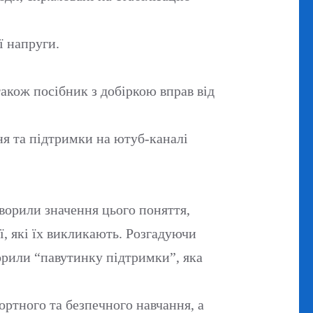
ї напруги.
також посібник з добіркою вправ від
ня та підтримки на ютуб-каналі
оворили значення цього поняття,
ї, які їх викликають. Розгадуючи
орили “павутинку підтримки”, яка
ртного та безпечного навчання, а