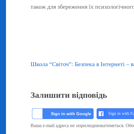
також для збереження їх психологічного
Навігація
Школа “Світоч”: Безпека в Інтернеті – в
записів
Залишити відповідь
Sign in with F
Sign in with Google
Ваша e-mail адреса не оприлюднюватиметься.
Обо