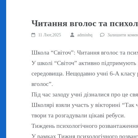
Читання вголос та психол
11 Лют,2025
adminhq
Залишити комен
Школа “Світоч”: Читання вголос та пси
У школі “Світоч” активно підтримують 
середовища. Нещодавно учні 6-А класу 
вголос”.
Під час заходу учні дізналися про це св
Школярі взяли участь у вікторині “Так 
твори та розгадували цікаві ребуси.
Тиждень психологічного розвантаженн
У рамках Тижня психологічного розвант