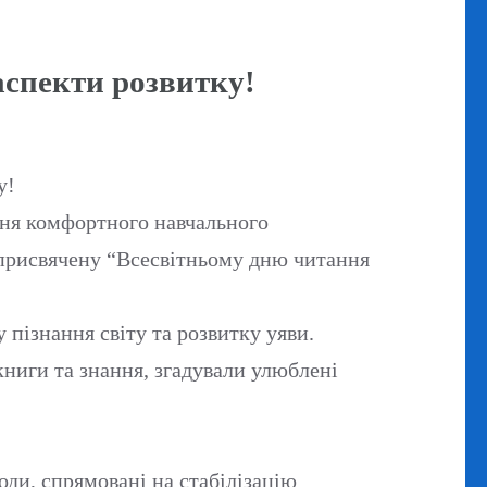
аспекти розвитку!
у!
ення комфортного навчального
 присвячену “Всесвітньому дню читання
 пізнання світу та розвитку уяви.
книги та знання, згадували улюблені
ди, спрямовані на стабілізацію