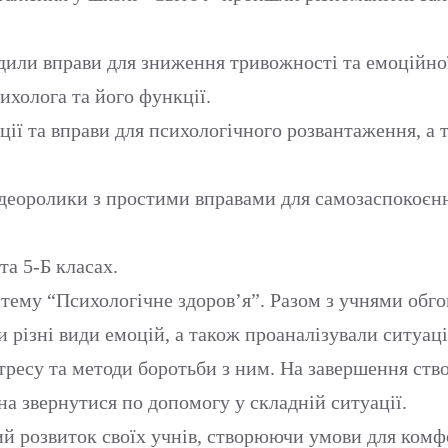
дили вправи для зниження тривожності та емоційно
ихолога та його функції.
ії та вправи для психологічного розвантаження, а 
ідеоролики з простими вправами для самозаспокоєн
та 5-Б класах.
а тему “Психологічне здоров’я”. Разом з учнями обг
 різні види емоцій, а також проаналізували ситуаці
стресу та методи боротьби з ним. На завершення ств
а звернутися по допомогу у складній ситуації.
ий розвиток своїх учнів, створюючи умови для комфо