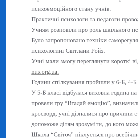
психоемоційного стану учнів.
Практичні психологи та педагоги прово
Учням розповіли про роль шкільного пс
Було запропоновано техніки саморегуляц
психологині Світлани Ройз.
Учні мали змогу переглянути короткі в
nus.org.ua.
Години спілкування пройшли у 6-Б, 4-Б 
У 5-Б класі відбулася виховна година н
провели гру “Вгадай емоцію”, визначили
кросворд, учні дізналися про причини 
допоможе дітям зрозуміти, до кого можн
Школа “Світоч” піклується про всебічн