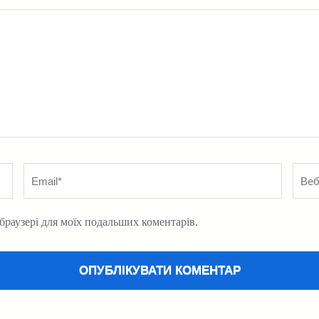
Email
*
Вебс
у браузері для моїх подальших коментарів.