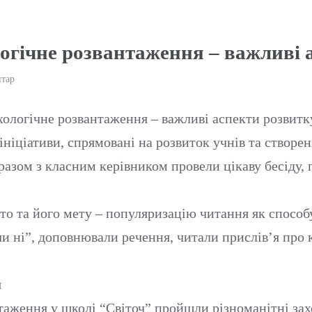
огічне розвантаження – важливі 
тар
хологічне розвантаження – важливі аспекти розвитк
ініціативи, спрямовані на розвиток учнів та створ
разом з класним керівником провели цікаву бесіду,
ято та його мету – популяризацію читання як способу
чи ні”, доповнювали речення, читали прислів’я про 
я
аження у школі “Світоч” пройшли різноманітні захо