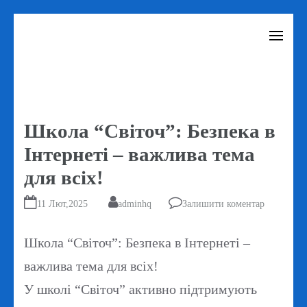
Перейти
до
вмісту
(натисніть
Enter)
Школа “Світоч”: Безпека в
Інтернеті – важлива тема
для всіх!
11 Лют,2025
adminhq
Залишити коментар
Школа “Світоч”: Безпека в Інтернеті –
важлива тема для всіх!
У школі “Світоч” активно підтримують