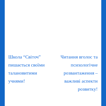
Навігація
Школа “Світоч”
Читання вголос та
записів
пишається своїми
психологічне
талановитими
розвантаження –
учнями!
важливі аспекти
розвитку!