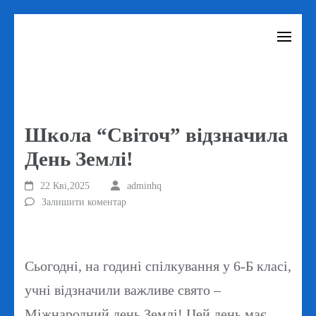
Перейти
до
вмісту
(натисніть
Enter)
Школа “Світоч” відзначила
День Землі!
22 Кві,2025
adminhq
Залишити коментар
Сьогодні, на годині спілкування у 6-Б класі,
учні відзначили важливе свято –
Міжнародний день Землі! Цей день має