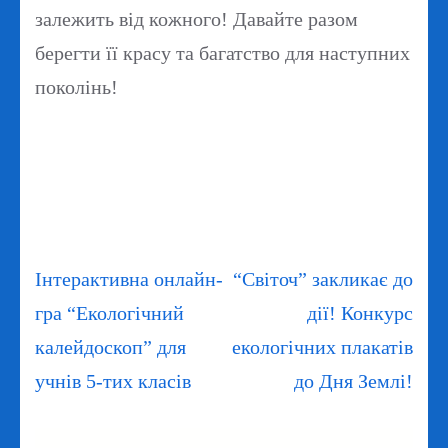
залежить від кожного! Давайте разом
берегти її красу та багатство для наступних
поколінь!
Навігація
Інтерактивна онлайн-
“Світоч” закликає до
записів
гра “Екологічний
дії! Конкурс
калейдоскоп” для
екологічних плакатів
учнів 5-тих класів
до Дня Землі!