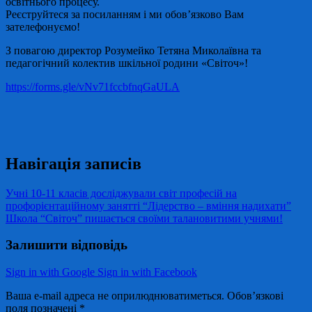
освітнього процесу.
Реєструйтеся за посиланням і ми обов’язково Вам
зателефонуємо!
З повагою директор Розумейко Тетяна Миколаївна та
педагогічний колектив шкільної родини «Світоч»!
https://forms.gle/vNv71fccbfnqGaULA
Навігація записів
Учні 10-11 класів досліджували світ професій на
профорієнтаційному занятті “Лідерство – вміння надихати”
Школа “Світоч” пишається своїми талановитими учнями!
Залишити відповідь
Sign in with Google
Sign in with Facebook
Ваша e-mail адреса не оприлюднюватиметься.
Обов’язкові
поля позначені
*