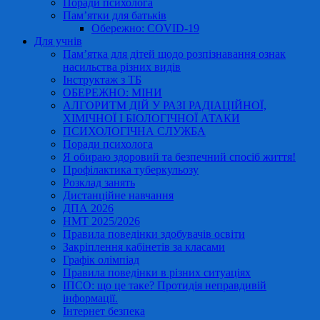
Поради психолога
Пам’ятки для батьків
Обережно: COVID-19
Для учнів
Пам’ятка для дітей щодо розпізнавання ознак
насильства різних видів
Інструктаж з ТБ
ОБЕРЕЖНО: МІНИ
АЛГОРИТМ ДІЙ У РАЗІ РАДІАЦІЙНОЇ,
ХІМІЧНОЇ І БІОЛОГІЧНОЇ АТАКИ
ПСИХОЛОГІЧНА СЛУЖБА
Поради психолога
Я обираю здоровий та безпечний спосіб життя!
Профілактика туберкульозу
Розклад занять
Дистанційне навчання
ДПА 2026
НМТ 2025/2026
Правила поведінки здобувачів освіти
Закріплення кабінетів за класами
Графік олімпіад
Правила поведінки в різних ситуаціях
ІПСО: що це таке? Протидія неправдивій
інформації.
Інтернет безпека