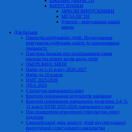
ШКІЛЬНІ ДИНАСТІЇ
ВИПУСКНИКИ
ЗІРКОВІ ВИПУСКНИКИ
МЕДАЛІСТИ
Учителі – випускники нашої
школи
Для батьків
Протидія вербуванню дітей. Недопущення
втягування здобувачів освіти до протиправної
діяльності.
Пам’ятка батькам про розпізнавання ознак
насильства різних видів щодо дітей
ОБЕРЕЖНО: МІНИ
Набір до 1-11 класу 2026-2027
Набір до 10 класів
НМТ 2025/2026
ДПА 2026
Структура навчального року
Критерії оцінювання результатів навчання
Критерії оцінювання навчальних досягнень 1-4, 5-
11 класи НУШ 2025-2026 навчального року
Про поширення агресивної субкультури серед
підлітків
Європейський день захисту дітей від сексуальної
експлуатації і сексуального насильства