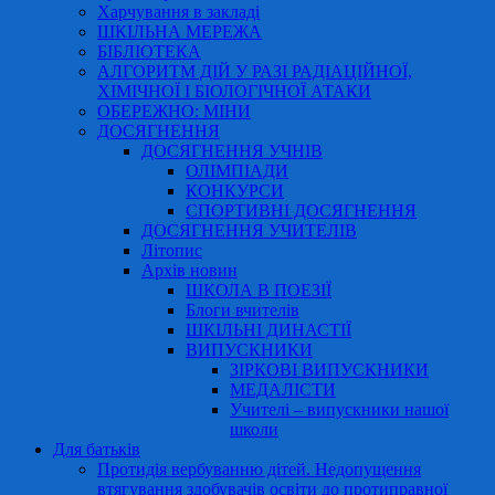
Харчування в закладі
ШКІЛЬНА МЕРЕЖА
БІБЛІОТЕКА
АЛГОРИТМ ДІЙ У РАЗІ РАДІАЦІЙНОЇ,
ХІМІЧНОЇ І БІОЛОГІЧНОЇ АТАКИ
ОБЕРЕЖНО: МІНИ
ДОСЯГНЕННЯ
ДОСЯГНЕННЯ УЧНІВ
ОЛІМПІАДИ
КОНКУРСИ
СПОРТИВНІ ДОСЯГНЕННЯ
ДОСЯГНЕННЯ УЧИТЕЛІВ
Літопис
Архів новин
ШКОЛА В ПОЕЗІЇ
Блоги вчителів
ШКІЛЬНІ ДИНАСТІЇ
ВИПУСКНИКИ
ЗІРКОВІ ВИПУСКНИКИ
МЕДАЛІСТИ
Учителі – випускники нашої
школи
Для батьків
Протидія вербуванню дітей. Недопущення
втягування здобувачів освіти до протиправної