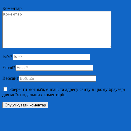
Коментар
Ім’я
*
Email
*
Вебсайт
Зберегти моє ім'я, e-mail, та адресу сайту в цьому браузері
для моїх подальших коментарів.