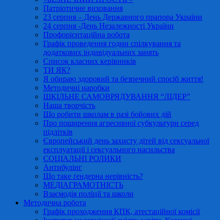
Патріотичне виховання
23 серпня – День Державного прапора України
24 серпня -День Незалежності України
Профорієнтаційна робота
Графік проведення годин спілкування та
додаткових індивідуальних занять
Список класних керівників
ТИ ЯК?
Я обираю здоровий та безпечний спосіб життя!
Методичні наробки
ШКІЛЬНЕ САМОВРЯДУВАННЯ “ЛІДЕР”
Наша творчість
Що робити школам в разі бойових дій
Про поширення агресивної субкультури серед
підлітків
Європейський день захисту дітей від сексуальної
експлуатації і сексуального насильства
СОЦІАЛЬНІ РОЛИКИ
Антибулінг
Що таке ґендерна нерівність?
МЕДІАГРАМОТНІСТЬ
Взаємодія поліції та школи
Методична робота
Графік проходження КПК, атестаційної комісії