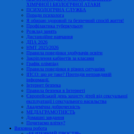
ХІМІЧНОЇ І БІОЛОГІЧНОЇ АТАКИ
ПСИХОЛОГІЧНА СЛУЖБА
Поради психолога
Я обираю здоровий та безпечний спосіб життя!
Профілактика туберкульозу
Розклад занять
Дистанційне навчання
ДПА 2026
НМТ 2025/2026
Правила поведінки здобувачів освіти
Закріплення кабінетів за класами
Графік олімпіад
Правила поведінки в різних ситуаціях
ІПСО: що це таке? Протидія неправдивій
інформації.
Інтернет безпека
Правила безпеки в Інтернеті
Європейський день захисту дітей від сексуальної
експлуатації і сексуального насильства
Академічна доброчесність
МЕДІАГРАМОТНІСТЬ
Домашні завдання
Почитаємо влітку?
Виховна робота
«БЕЗПЕЧНИЙ ПРОСТІР»