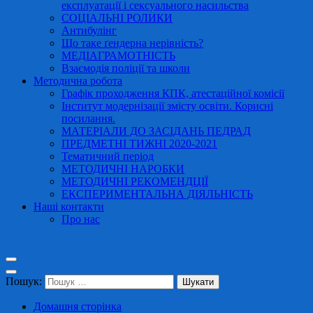
експлуатації і сексуального насильства
СОЦІАЛЬНІ РОЛИКИ
Антибулінг
Що таке ґендерна нерівність?
МЕДІАГРАМОТНІСТЬ
Взаємодія поліції та школи
Методична робота
Графік проходження КПК, атестаційної комісії
Інститут модернізації змісту освіти. Корисні
посилання.
МАТЕРІАЛИ ДО ЗАСІДАНЬ ПЕДРАД
ПРЕДМЕТНІ ТИЖНІ 2020-2021
Тематичний період
МЕТОДИЧНІ НАРОБКИ
МЕТОДИЧНІ РЕКОМЕНДЦІЇ
ЕКСПЕРИМЕНТАЛЬНА ДІЯЛЬНІСТЬ
Наші контакти
Про нас
Пошук:
Домашня сторінка