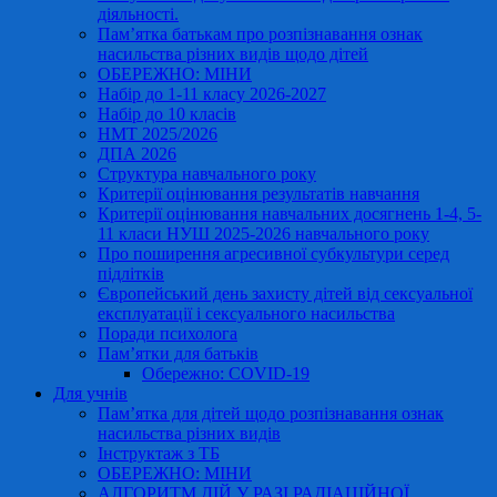
діяльності.
Пам’ятка батькам про розпізнавання ознак
насильства різних видів щодо дітей
ОБЕРЕЖНО: МІНИ
Набір до 1-11 класу 2026-2027
Набір до 10 класів
НМТ 2025/2026
ДПА 2026
Структура навчального року
Критерії оцінювання результатів навчання
Критерії оцінювання навчальних досягнень 1-4, 5-
11 класи НУШ 2025-2026 навчального року
Про поширення агресивної субкультури серед
підлітків
Європейський день захисту дітей від сексуальної
експлуатації і сексуального насильства
Поради психолога
Пам’ятки для батьків
Обережно: COVID-19
Для учнів
Пам’ятка для дітей щодо розпізнавання ознак
насильства різних видів
Інструктаж з ТБ
ОБЕРЕЖНО: МІНИ
АЛГОРИТМ ДІЙ У РАЗІ РАДІАЦІЙНОЇ,