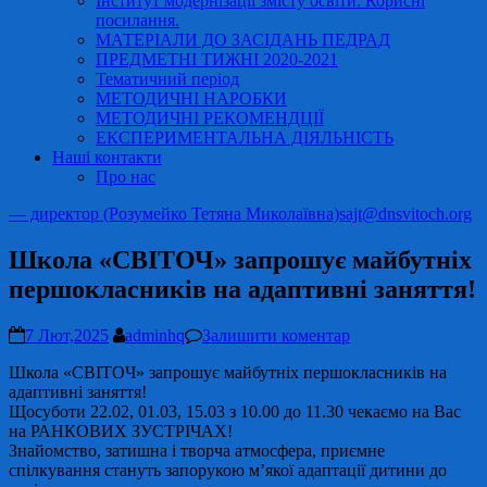
Інститут модернізації змісту освіти. Корисні
посилання.
МАТЕРІАЛИ ДО ЗАСІДАНЬ ПЕДРАД
ПРЕДМЕТНІ ТИЖНІ 2020-2021
Тематичний період
МЕТОДИЧНІ НАРОБКИ
МЕТОДИЧНІ РЕКОМЕНДЦІЇ
ЕКСПЕРИМЕНТАЛЬНА ДІЯЛЬНІСТЬ
Наші контакти
Про нас
— директор (Розумейко Тетяна Миколаївна)
sajt@dnsvitoch.org
Школа «СВІТОЧ» запрошує майбутніх
першокласників на адаптивні заняття!
7 Лют,2025
adminhq
Залишити коментар
Школа «СВІТОЧ» запрошує майбутніх першокласників на
адаптивні заняття!
Щосуботи 22.02, 01.03, 15.03 з 10.00 до 11.30 чекаємо на Вас
на РАНКОВИХ ЗУСТРІЧАХ!
Знайомство, затишна і творча атмосфера, приємне
спілкування стануть запорукою м’якої адаптації дитини до