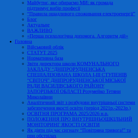
Майбутнє, яке обираємо МИ: як громада
підтримує вибір професії
“Правила ощадливого споживання електроенергії”
Блог
Актуальне
ВАЖЛИВО
«Перша психологічна допомога. Алгоритм дій»
Головна
Військовий облік
СТАТУТ 2025
Нормативна база
Звіти директора школи КОМУНАЛЬНОГО
ЗАКЛАДУ “ДНІПРОРУДНЕНСЬКА
СПЕЦІАЛІЗОВАНА ШКОЛА І-ІІІ СТУПЕНІВ
“СВІТОЧ” ДНІПРОРУДНЕНСЬКОЇ МІСЬКОЇ
РАДИ ВАСИЛІВСЬКОГО РАЙОНУ
ЗАПОРІЗЬКОЇ ОБЛАСТІ Розумейко Тетяни
Миколаївни
Аналітичний звіт з розбудови внутрішньої системи
забезпечення якості освіти (період 2021р.-2023р.)
ОСВІТНЯ ПРОГРАМА 2025/2026 н.р.
ПОЛОЖЕННЯ ПРО ВНУТРІШНЬОШКІЛЬНИЙ
МОНІТОРИНГ ЯКОСТІ ОСВІТИ
Як діяти під час сигналу “Повітряна тривога!” та
при обстрілах