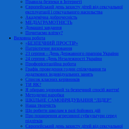
Правила безпеки в Інтернеті
Європейський день захисту дітей від сексуальної
експлуатації і сексуального насильства
Академічна доброчесність
МЕДІАГРАМОТНІСТЬ
Домашні завдання
Почитаємо влітку?
Виховна робота
«БЕЗПЕЧНИЙ ПРОСТІР»
Патріотичне виховання
23 серпня – День Державного прапора України
24 серпня -День Незалежності України
Профорієнтаційна робота
Графік проведення годин спілкування та
додаткових індивідуальних занять
Список класних керівників
ТИ ЯК?
Я обираю здоровий та безпечний спосіб життя!
Методичні наробки
ШКІЛЬНЕ САМОВРЯДУВАННЯ “ЛІДЕР”
Наша творчість
Що робити школам в разі бойових дій
Про поширення агресивної субкультури серед
підлітків
Європейський день захисту дітей від сексуальної