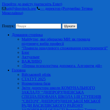
Перейти до вмісту (натисніть Enter)
sajt@dnsvitoch.org
— директор (Розумейко Тетяна
Миколаївна)
Пошук:
Домашня сторінка
Майбутнє, яке обираємо МИ: як громада
підтримує вибір професії
“Правила ощадливого споживання електроенергії”
Блог
Актуальне
ВАЖЛИВО
«Перша психологічна допомога. Алгоритм дій»
Головна
Військовий облік
СТАТУТ 2025
Нормативна база
Звіти директора школи КОМУНАЛЬНОГО
ЗАКЛАДУ “ДНІПРОРУДНЕНСЬКА
СПЕЦІАЛІЗОВАНА ШКОЛА І-ІІІ СТУПЕНІВ
“СВІТОЧ” ДНІПРОРУДНЕНСЬКОЇ МІСЬКОЇ
РАДИ ВАСИЛІВСЬКОГО РАЙОНУ
ЗАПОРІЗЬКОЇ ОБЛАСТІ Розумейко Тетяни