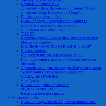
Патріотичне виховання
23 серпня – День Державного прапора України
24 серпня -День Незалежності України
Профорієнтаційна робота
Графік проведення годин спілкування та
додаткових індивідуальних занять
Список класних керівників
ТИ ЯК?
Я обираю здоровий та безпечний спосіб життя!
Методичні наробки
ШКІЛЬНЕ САМОВРЯДУВАННЯ “ЛІДЕР”
Наша творчість
Що робити школам в разі бойових дій
Про поширення агресивної субкультури серед
підлітків
Європейський день захисту дітей від сексуальної
експлуатації і сексуального насильства
СОЦІАЛЬНІ РОЛИКИ
Антибулінг
Що таке ґендерна нерівність?
МЕДІАГРАМОТНІСТЬ
Взаємодія поліції та школи
Методична робота
Графік проходження КПК, атестаційної комісії