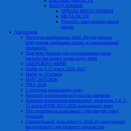
ШКІЛЬНІ ДИНАСТІЇ
ВИПУСКНИКИ
ЗІРКОВІ ВИПУСКНИКИ
МЕДАЛІСТИ
Учителі – випускники нашої
школи
Для батьків
Протидія вербуванню дітей. Недопущення
втягування здобувачів освіти до протиправної
діяльності.
Пам’ятка батькам про розпізнавання ознак
насильства різних видів щодо дітей
ОБЕРЕЖНО: МІНИ
Набір до 1-11 класу 2026-2027
Набір до 10 класів
НМТ 2025/2026
ДПА 2026
Структура навчального року
Критерії оцінювання результатів навчання
Критерії оцінювання навчальних досягнень 1-4, 5-
11 класи НУШ 2025-2026 навчального року
Про поширення агресивної субкультури серед
підлітків
Європейський день захисту дітей від сексуальної
експлуатації і сексуального насильства