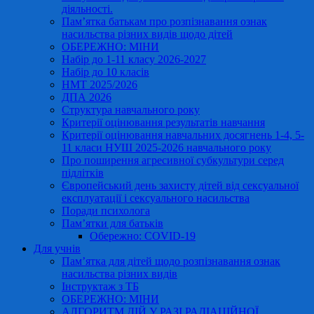
діяльності.
Пам’ятка батькам про розпізнавання ознак
насильства різних видів щодо дітей
ОБЕРЕЖНО: МІНИ
Набір до 1-11 класу 2026-2027
Набір до 10 класів
НМТ 2025/2026
ДПА 2026
Структура навчального року
Критерії оцінювання результатів навчання
Критерії оцінювання навчальних досягнень 1-4, 5-
11 класи НУШ 2025-2026 навчального року
Про поширення агресивної субкультури серед
підлітків
Європейський день захисту дітей від сексуальної
експлуатації і сексуального насильства
Поради психолога
Пам’ятки для батьків
Обережно: COVID-19
Для учнів
Пам’ятка для дітей щодо розпізнавання ознак
насильства різних видів
Інструктаж з ТБ
ОБЕРЕЖНО: МІНИ
АЛГОРИТМ ДІЙ У РАЗІ РАДІАЦІЙНОЇ,