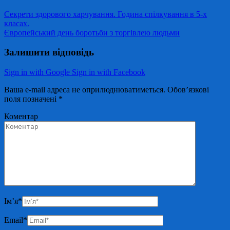
Секрети здорового харчування. Година спілкування в 5-х
класах.
Європейський день боротьби з торгівлею людьми
Залишити відповідь
Sign in with Google
Sign in with Facebook
Ваша e-mail адреса не оприлюднюватиметься.
Обов’язкові
поля позначені
*
Коментар
Ім’я
*
Email
*