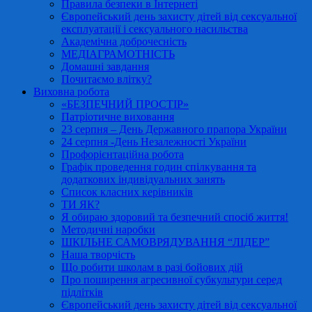
Правила безпеки в Інтернеті
Європейський день захисту дітей від сексуальної
експлуатації і сексуального насильства
Академічна доброчесність
МЕДІАГРАМОТНІСТЬ
Домашні завдання
Почитаємо влітку?
Виховна робота
«БЕЗПЕЧНИЙ ПРОСТІР»
Патріотичне виховання
23 серпня – День Державного прапора України
24 серпня -День Незалежності України
Профорієнтаційна робота
Графік проведення годин спілкування та
додаткових індивідуальних занять
Список класних керівників
ТИ ЯК?
Я обираю здоровий та безпечний спосіб життя!
Методичні наробки
ШКІЛЬНЕ САМОВРЯДУВАННЯ “ЛІДЕР”
Наша творчість
Що робити школам в разі бойових дій
Про поширення агресивної субкультури серед
підлітків
Європейський день захисту дітей від сексуальної