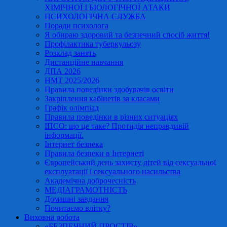
ХІМІЧНОЇ І БІОЛОГІЧНОЇ АТАКИ
ПСИХОЛОГІЧНА СЛУЖБА
Поради психолога
Я обираю здоровий та безпечний спосіб життя!
Профілактика туберкульозу
Розклад занять
Дистанційне навчання
ДПА 2026
НМТ 2025/2026
Правила поведінки здобувачів освіти
Закріплення кабінетів за класами
Графік олімпіад
Правила поведінки в різних ситуаціях
ІПСО: що це таке? Протидія неправдивій
інформації.
Інтернет безпека
Правила безпеки в Інтернеті
Європейський день захисту дітей від сексуальної
експлуатації і сексуального насильства
Академічна доброчесність
МЕДІАГРАМОТНІСТЬ
Домашні завдання
Почитаємо влітку?
Виховна робота
«БЕЗПЕЧНИЙ ПРОСТІР»