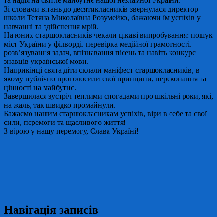
та надія на світле майбутнє нашої незламної України.
Зі словами вітань до десятикласників звернулася директор
школи Тетяна Миколаївна Розумейко, бажаючи їм успіхів у
навчанні та здійснення мрій.
На юних старшокласників чекали цікаві випробування: пошук
міст України у філворді, перевірка медійної грамотності,
розв’язування задач, впізнавання пісень та навіть конкурс
знавців української мови.
Наприкінці свята діти склали маніфест старшокласників, в
якому публічно проголосили свої принципи, переконання та
цінності на майбутнє.
Завершилася зустріч теплими спогадами про шкільні роки, які,
на жаль, так швидко промайнули.
Бажаємо нашим старшокласникам успіхів, віри в себе та свої
сили, перемоги та щасливого життя!
З вірою у нашу перемогу, Слава Україні!
Навігація записів