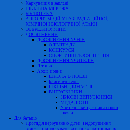
Харчування в закладі
ШКІЛЬНА МЕРЕЖА
БІБЛІОТЕКА
АЛГОРИТМ ДІЙ У РАЗІ РАДІАЦІЙНОЇ,
ХІМІЧНОЇ І БІОЛОГІЧНОЇ АТАКИ
ОБЕРЕЖНО: МІНИ
ДОСЯГНЕННЯ
ДОСЯГНЕННЯ УЧНІВ
ОЛІМПІАДИ
КОНКУРСИ
СПОРТИВНІ ДОСЯГНЕННЯ
ДОСЯГНЕННЯ УЧИТЕЛІВ
Літопис
Архів новин
ШКОЛА В ПОЕЗІЇ
Блоги вчителів
ШКІЛЬНІ ДИНАСТІЇ
ВИПУСКНИКИ
ЗІРКОВІ ВИПУСКНИКИ
МЕДАЛІСТИ
Учителі – випускники нашої
школи
Для батьків
Протидія вербуванню дітей. Недопущення
втягування здобувачів освіти до протиправної