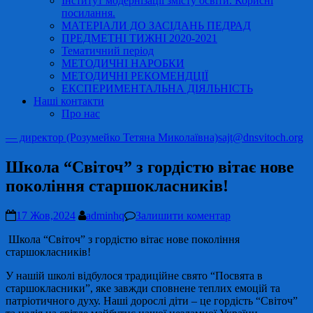
Інститут модернізації змісту освіти. Корисні
посилання.
МАТЕРІАЛИ ДО ЗАСІДАНЬ ПЕДРАД
ПРЕДМЕТНІ ТИЖНІ 2020-2021
Тематичний період
МЕТОДИЧНІ НАРОБКИ
МЕТОДИЧНІ РЕКОМЕНДЦІЇ
ЕКСПЕРИМЕНТАЛЬНА ДІЯЛЬНІСТЬ
Наші контакти
Про нас
— директор (Розумейко Тетяна Миколаївна)
sajt@dnsvitoch.org
Школа “Світоч” з гордістю вітає нове
покоління старшокласників!
17 Жов,2024
adminhq
Залишити коментар
Школа “Світоч” з гордістю вітає нове покоління
старшокласників!
У нашій школі відбулося традиційне свято “Посвята в
старшокласники”, яке завжди сповнене теплих емоцій та
патріотичного духу. Наші дорослі діти – це гордість “Світоч”