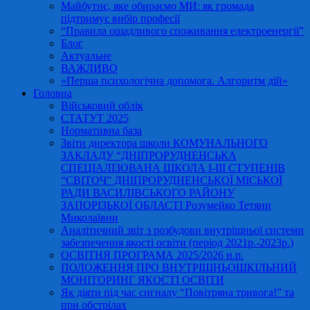
Майбутнє, яке обираємо МИ: як громада
підтримує вибір професії
“Правила ощадливого споживання електроенергії”
Блог
Актуальне
ВАЖЛИВО
«Перша психологічна допомога. Алгоритм дій»
Головна
Військовий облік
СТАТУТ 2025
Нормативна база
Звіти директора школи КОМУНАЛЬНОГО
ЗАКЛАДУ “ДНІПРОРУДНЕНСЬКА
СПЕЦІАЛІЗОВАНА ШКОЛА І-ІІІ СТУПЕНІВ
“СВІТОЧ” ДНІПРОРУДНЕНСЬКОЇ МІСЬКОЇ
РАДИ ВАСИЛІВСЬКОГО РАЙОНУ
ЗАПОРІЗЬКОЇ ОБЛАСТІ Розумейко Тетяни
Миколаївни
Аналітичний звіт з розбудови внутрішньої системи
забезпечення якості освіти (період 2021р.-2023р.)
ОСВІТНЯ ПРОГРАМА 2025/2026 н.р.
ПОЛОЖЕННЯ ПРО ВНУТРІШНЬОШКІЛЬНИЙ
МОНІТОРИНГ ЯКОСТІ ОСВІТИ
Як діяти під час сигналу “Повітряна тривога!” та
при обстрілах