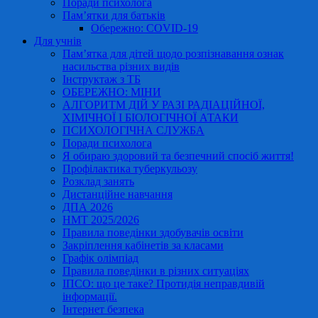
Поради психолога
Пам’ятки для батьків
Обережно: COVID-19
Для учнів
Пам’ятка для дітей щодо розпізнавання ознак
насильства різних видів
Інструктаж з ТБ
ОБЕРЕЖНО: МІНИ
АЛГОРИТМ ДІЙ У РАЗІ РАДІАЦІЙНОЇ,
ХІМІЧНОЇ І БІОЛОГІЧНОЇ АТАКИ
ПСИХОЛОГІЧНА СЛУЖБА
Поради психолога
Я обираю здоровий та безпечний спосіб життя!
Профілактика туберкульозу
Розклад занять
Дистанційне навчання
ДПА 2026
НМТ 2025/2026
Правила поведінки здобувачів освіти
Закріплення кабінетів за класами
Графік олімпіад
Правила поведінки в різних ситуаціях
ІПСО: що це таке? Протидія неправдивій
інформації.
Інтернет безпека