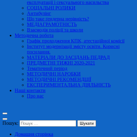
експлуатації і сексуального насильства
СОЦІАЛЬНІ РОЛИКИ
Антибулінг
Що таке ґендерна нерівність?
МЕДІАГРАМОТНІСТЬ
Взаємодія поліції та школи
Методична робота
Графік проходження КПК, атестаційної комісії
Інститут модернізації змісту освіти. Корисні
посилання.
МАТЕРІАЛИ ДО ЗАСІДАНЬ ПЕДРАД
ПРЕДМЕТНІ ТИЖНІ 2020-2021
Тематичний період
МЕТОДИЧНІ НАРОБКИ
МЕТОДИЧНІ РЕКОМЕНДЦІЇ
ЕКСПЕРИМЕНТАЛЬНА ДІЯЛЬНІСТЬ
Наші контакти
Про нас
Пошук:
Домашня сторінка