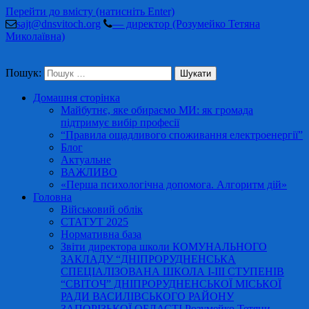
Перейти до вмісту (натисніть Enter)
sajt@dnsvitoch.org
— директор (Розумейко Тетяна
Миколаївна)
Пошук:
Домашня сторінка
Майбутнє, яке обираємо МИ: як громада
підтримує вибір професії
“Правила ощадливого споживання електроенергії”
Блог
Актуальне
ВАЖЛИВО
«Перша психологічна допомога. Алгоритм дій»
Головна
Військовий облік
СТАТУТ 2025
Нормативна база
Звіти директора школи КОМУНАЛЬНОГО
ЗАКЛАДУ “ДНІПРОРУДНЕНСЬКА
СПЕЦІАЛІЗОВАНА ШКОЛА І-ІІІ СТУПЕНІВ
“СВІТОЧ” ДНІПРОРУДНЕНСЬКОЇ МІСЬКОЇ
РАДИ ВАСИЛІВСЬКОГО РАЙОНУ
ЗАПОРІЗЬКОЇ ОБЛАСТІ Розумейко Тетяни