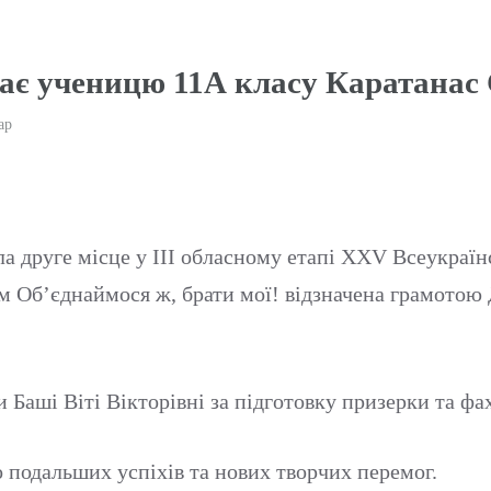
ає ученицю 11А класу Каратанас
ар
а друге місце у III обласному етапі XXV Всеукраїнс
ом Об’єднаймося ж, брати мої! відзначена грамотою
 Баші Віті Вікторівні за підготовку призерки та фа
 подальших успіхів та нових творчих перемог.