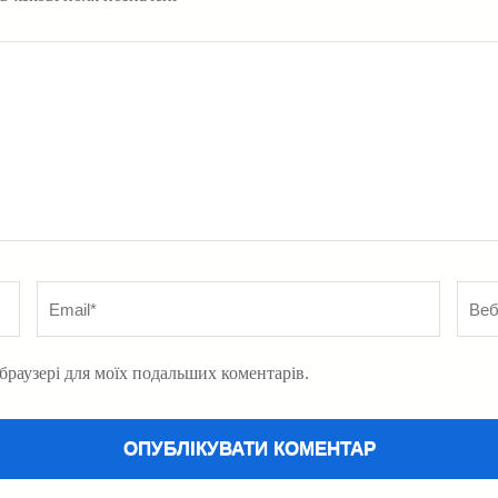
Email
*
Вебс
у браузері для моїх подальших коментарів.