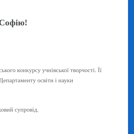
 Софію!
ького конкурсу учнівської творчості. Її
 Департаменту освіти і науки
ховий супровід.