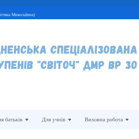
етяна Миколаївна)
я батьків
Для учнів
Виховна робота