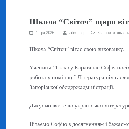
Школа “Світоч” щиро віт
1 Тра,2026
adminhq
Залишити комент
Школа “Світоч” вітає свою вихованку.
Учениця 11 класу Каратанас Софія посіл
робота у номінації Література під гасл
Запорізької облдержадміністрації.
Дякуємо вчителю української літератури
Вітаємо Софію з досягненням і бажаємо