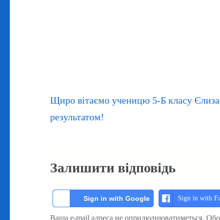
Навігація
Щиро вітаємо ученицю 5-Б класу Єлиза
записів
результатом!
Залишити відповідь
Sign in with F
Sign in with Google
Ваша e-mail адреса не оприлюднюватиметься.
Обо