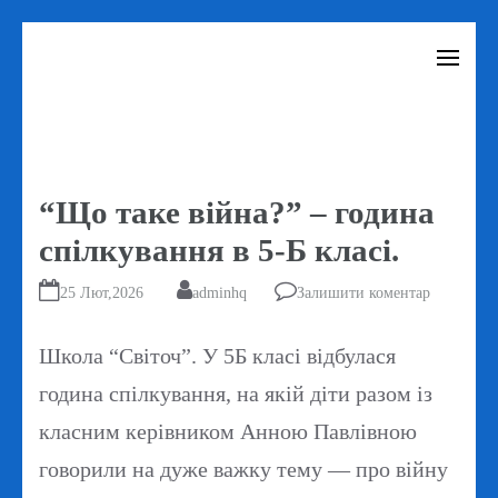
Перейти
до
вмісту
(натисніть
Enter)
“Що таке війна?” – година
спілкування в 5-Б класі.
25 Лют,2026
adminhq
Залишити коментар
Школа “Світоч”. У 5Б класі відбулася
година спілкування, на якій діти разом із
класним керівником Анною Павлівною
говорили на дуже важку тему — про війну