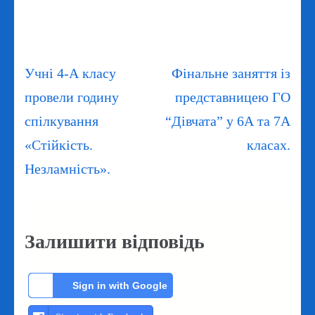
Навігація
Учні 4-А класу
Фінальне заняття із
записів
провели годину
представницею ГО
спілкування
“Дівчата” у 6А та 7А
«Стійкість.
класах.
Незламність».
Залишити відповідь
Sign in with Google