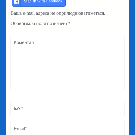
Sign in with Facebook
Ваша e-mail адреса не оприлюднюватиметься.
Обов’язкові поля позначені
*
Коментар
Ім’я
*
Em
Ве