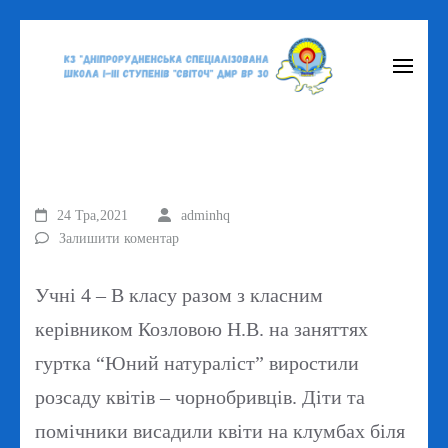
Перейти
до
вмісту
(натисніть
Enter)
24 Тра,2021
adminhq
Залишити коментар
Учні 4 – В класу разом з класним
керівником Козловою Н.В. на заняттях
гуртка “Юний натураліст” виростили
розсаду квітів – чорнобривців. Діти та
помічники висадили квіти на клумбах біля