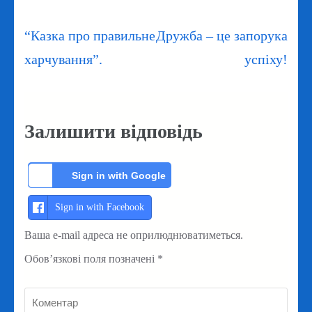
Навігація
“Казка про правильне
Дружба – це запорука
записів
харчування”.
успiху!
Залишити відповідь
Sign in with Google
Sign in with Facebook
Ваша e-mail адреса не оприлюднюватиметься.
Обов’язкові поля позначені
*
Коментар