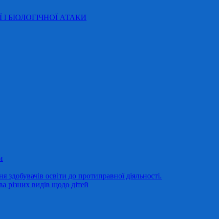
Ї І БІОЛОГІЧНОЇ АТАКИ
и
 здобувачів освіти до протиправної діяльності.
ва різних видів щодо дітей