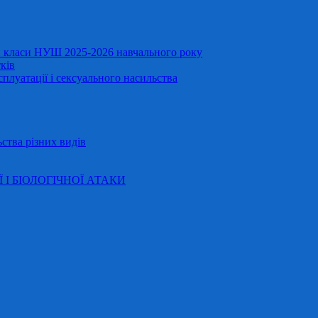
11 класи НУШ 2025-2026 навчального року
ків
сплуатації і сексуального насильства
ства різних видів
Ї І БІОЛОГІЧНОЇ АТАКИ