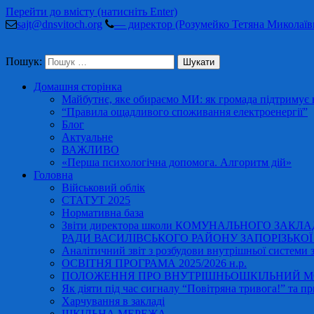
Перейти до вмісту (натисніть Enter)
sajt@dnsvitoch.org
— директор (Розумейко Тетяна Миколаїв
Пошук:
Домашня сторінка
Майбутнє, яке обираємо МИ: як громада підтримує в
“Правила ощадливого споживання електроенергії”
Блог
Актуальне
ВАЖЛИВО
«Перша психологічна допомога. Алгоритм дій»
Головна
Військовий облік
СТАТУТ 2025
Нормативна база
Звіти директора школи КОМУНАЛЬНОГО ЗАКЛ
РАДИ ВАСИЛІВСЬКОГО РАЙОНУ ЗАПОРІЗЬКОЇ ОБ
Аналітичний звіт з розбудови внутрішньої системи за
ОСВІТНЯ ПРОГРАМА 2025/2026 н.р.
ПОЛОЖЕННЯ ПРО ВНУТРІШНЬОШКІЛЬНИЙ МО
Як діяти під час сигналу “Повітряна тривога!” та пр
Харчування в закладі
ШКІЛЬНА МЕРЕЖА