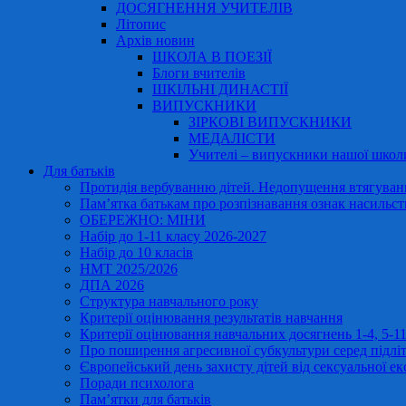
ДОСЯГНЕННЯ УЧИТЕЛІВ
Літопис
Архів новин
ШКОЛА В ПОЕЗІЇ
Блоги вчителів
ШКІЛЬНІ ДИНАСТІЇ
ВИПУСКНИКИ
ЗІРКОВІ ВИПУСКНИКИ
МЕДАЛІСТИ
Учителі – випускники нашої школ
Для батьків
Протидія вербуванню дітей. Недопущення втягування
Пам’ятка батькам про розпізнавання ознак насильст
ОБЕРЕЖНО: МІНИ
Набір до 1-11 класу 2026-2027
Набір до 10 класів
НМТ 2025/2026
ДПА 2026
Структура навчального року
Критерії оцінювання результатів навчання
Критерії оцінювання навчальних досягнень 1-4, 5-
Про поширення агресивної субкультури серед підліт
Європейський день захисту дітей від сексуальної ек
Поради психолога
Пам’ятки для батьків