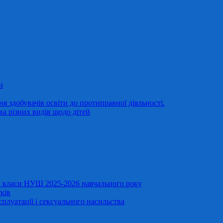
и
 здобувачів освіти до протиправної діяльності.
ва різних видів щодо дітей
11 класи НУШ 2025-2026 навчального року
ків
сплуатації і сексуального насильства