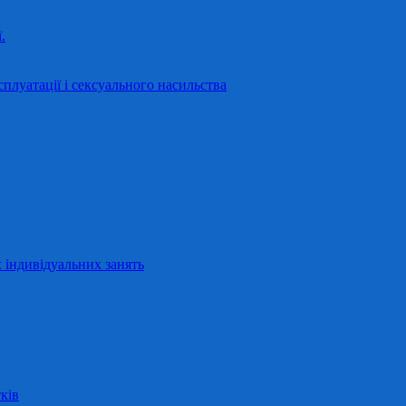
.
сплуатації і сексуального насильства
 індивідуальних занять
ків