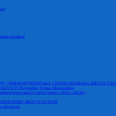
на)
ибір професії
АДУ “ДНІПРОРУДНЕНСЬКА СПЕЦІАЛІЗОВАНА ШКОЛА І-ІІІ
ЛАСТІ Розумейко Тетяни Миколаївни
безпечення якості освіти (період 2021р.-2023р.)
НІТОРИНГ ЯКОСТІ ОСВІТИ
и обстрілах