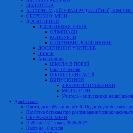
БІБЛІОТЕКА
АЛГОРИТМ ДІЙ У РАЗІ РАДІАЦІЙНОЇ, ХІМІЧНО
ОБЕРЕЖНО: МІНИ
ДОСЯГНЕННЯ
ДОСЯГНЕННЯ УЧНІВ
ОЛІМПІАДИ
КОНКУРСИ
СПОРТИВНІ ДОСЯГНЕННЯ
ДОСЯГНЕННЯ УЧИТЕЛІВ
Літопис
Архів новин
ШКОЛА В ПОЕЗІЇ
Блоги вчителів
ШКІЛЬНІ ДИНАСТІЇ
ВИПУСКНИКИ
ЗІРКОВІ ВИПУСКНИКИ
МЕДАЛІСТИ
Учителі – випускники нашої школ
Для батьків
Протидія вербуванню дітей. Недопущення втягування
Пам’ятка батькам про розпізнавання ознак насильст
ОБЕРЕЖНО: МІНИ
Набір до 1-11 класу 2026-2027
Набір до 10 класів