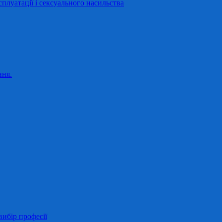
сплуатації і сексуального насильства
ння.
ибір професії