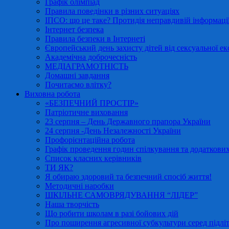
Графік олімпіад
Правила поведінки в різних ситуаціях
ІПСО: що це таке? Протидія неправдивій інформації
Інтернет безпека
Правила безпеки в Інтернеті
Європейський день захисту дітей від сексуальної ек
Академічна доброчесність
МЕДІАГРАМОТНІСТЬ
Домашні завдання
Почитаємо влітку?
Виховна робота
«БЕЗПЕЧНИЙ ПРОСТІР»
Патріотичне виховання
23 серпня – День Державного прапора України
24 серпня -День Незалежності України
Профорієнтаційна робота
Графік проведення годин спілкування та додаткових
Список класних керівників
ТИ ЯК?
Я обираю здоровий та безпечний спосіб життя!
Методичні наробки
ШКІЛЬНЕ САМОВРЯДУВАННЯ “ЛІДЕР”
Наша творчість
Що робити школам в разі бойових дій
Про поширення агресивної субкультури серед підліт