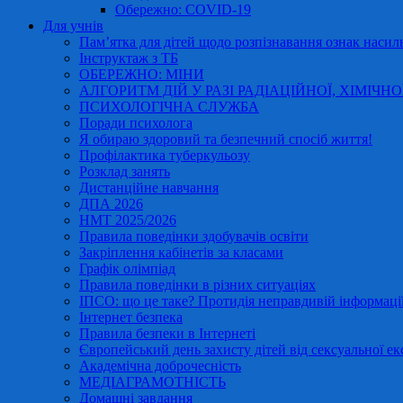
Обережно: COVID-19
Для учнів
Пам’ятка для дітей щодо розпізнавання ознак насиль
Інструктаж з ТБ
ОБЕРЕЖНО: МІНИ
АЛГОРИТМ ДІЙ У РАЗІ РАДІАЦІЙНОЇ, ХІМІЧНО
ПСИХОЛОГІЧНА СЛУЖБА
Поради психолога
Я обираю здоровий та безпечний спосіб життя!
Профілактика туберкульозу
Розклад занять
Дистанційне навчання
ДПА 2026
НМТ 2025/2026
Правила поведінки здобувачів освіти
Закріплення кабінетів за класами
Графік олімпіад
Правила поведінки в різних ситуаціях
ІПСО: що це таке? Протидія неправдивій інформації
Інтернет безпека
Правила безпеки в Інтернеті
Європейський день захисту дітей від сексуальної ек
Академічна доброчесність
МЕДІАГРАМОТНІСТЬ
Домашні завдання