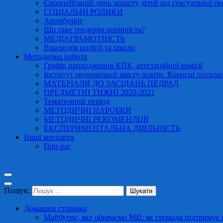
Європейський день захисту дітей від сексуальної ек
СОЦІАЛЬНІ РОЛИКИ
Антибулінг
Що таке ґендерна нерівність?
МЕДІАГРАМОТНІСТЬ
Взаємодія поліції та школи
Методична робота
Графік проходження КПК, атестаційної комісії
Інститут модернізації змісту освіти. Корисні посила
МАТЕРІАЛИ ДО ЗАСІДАНЬ ПЕДРАД
ПРЕДМЕТНІ ТИЖНІ 2020-2021
Тематичний період
МЕТОДИЧНІ НАРОБКИ
МЕТОДИЧНІ РЕКОМЕНДЦІЇ
ЕКСПЕРИМЕНТАЛЬНА ДІЯЛЬНІСТЬ
Наші контакти
Про нас
Пошук:
Домашня сторінка
Майбутнє, яке обираємо МИ: як громада підтримує в