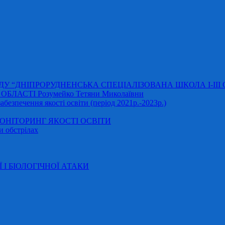
АДУ “ДНІПРОРУДНЕНСЬКА СПЕЦІАЛІЗОВАНА ШКОЛА І-ІІІ
ЛАСТІ Розумейко Тетяни Миколаївни
безпечення якості освіти (період 2021р.-2023р.)
НІТОРИНГ ЯКОСТІ ОСВІТИ
и обстрілах
Ї І БІОЛОГІЧНОЇ АТАКИ