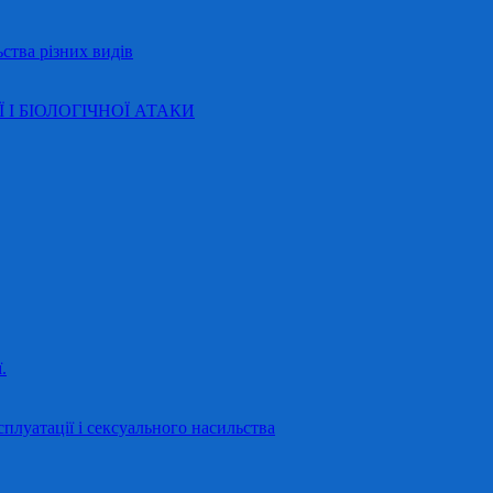
ства різних видів
Ї І БІОЛОГІЧНОЇ АТАКИ
.
сплуатації і сексуального насильства