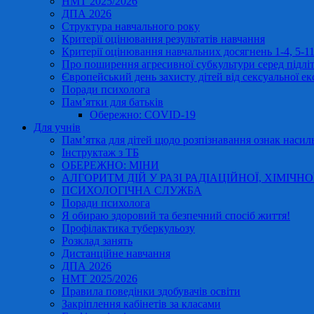
НМТ 2025/2026
ДПА 2026
Структура навчального року
Критерії оцінювання результатів навчання
Критерії оцінювання навчальних досягнень 1-4, 5-
Про поширення агресивної субкультури серед підліт
Європейський день захисту дітей від сексуальної ек
Поради психолога
Пам’ятки для батьків
Обережно: COVID-19
Для учнів
Пам’ятка для дітей щодо розпізнавання ознак насиль
Інструктаж з ТБ
ОБЕРЕЖНО: МІНИ
АЛГОРИТМ ДІЙ У РАЗІ РАДІАЦІЙНОЇ, ХІМІЧНО
ПСИХОЛОГІЧНА СЛУЖБА
Поради психолога
Я обираю здоровий та безпечний спосіб життя!
Профілактика туберкульозу
Розклад занять
Дистанційне навчання
ДПА 2026
НМТ 2025/2026
Правила поведінки здобувачів освіти
Закріплення кабінетів за класами