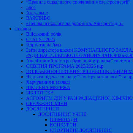
“Правила ощадливого споживання електроенергії”
Блог
Актуальне
ВАЖЛИВО
«Перша психологічна допомога. Алгоритм дій»
Головна
Військовий облік
СТАТУТ 2025
Нормативна база
Звіти директора школи КОМУНАЛЬНОГО ЗАКЛ
РАДИ ВАСИЛІВСЬКОГО РАЙОНУ ЗАПОРІЗЬКОЇ ОБ
Аналітичний звіт з розбудови внутрішньої системи за
ОСВІТНЯ ПРОГРАМА 2025/2026 н.р.
ПОЛОЖЕННЯ ПРО ВНУТРІШНЬОШКІЛЬНИЙ МО
Як діяти під час сигналу “Повітряна тривога!” та пр
Харчування в закладі
ШКІЛЬНА МЕРЕЖА
БІБЛІОТЕКА
АЛГОРИТМ ДІЙ У РАЗІ РАДІАЦІЙНОЇ, ХІМІЧНО
ОБЕРЕЖНО: МІНИ
ДОСЯГНЕННЯ
ДОСЯГНЕННЯ УЧНІВ
ОЛІМПІАДИ
КОНКУРСИ
СПОРТИВНІ ДОСЯГНЕННЯ