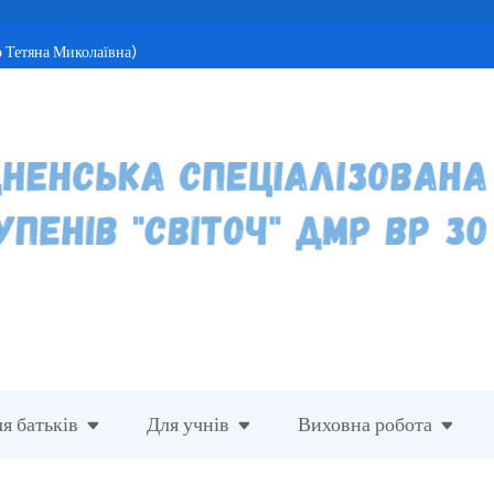
 Тетяна Миколаївна)
я батьків
Для учнів
Виховна робота