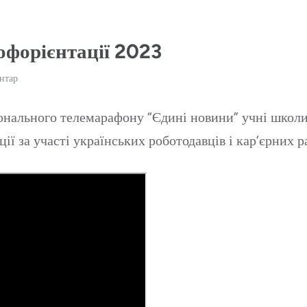
офорієнтації 2023
нтар
іонального телемарафону “Єдині новини” учні школи
ї за участі українських роботодавців і кар’єрних ра