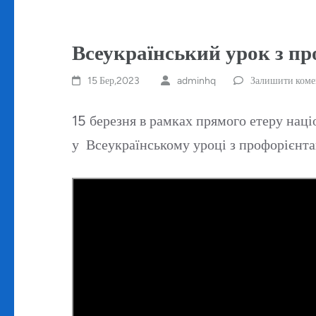
Всеукраїнський урок з пр
15 Бер,2023
adminhq
Залишити коме
15 березня в рамках прямого етеру нац
у Всеукраїнському уроці з профорієнтаці