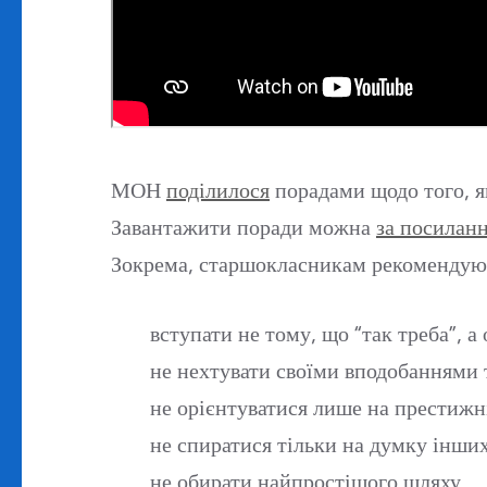
МОН
поділилося
порадами щодо того, я
Завантажити поради можна
за посилан
Зокрема, старшокласникам рекомендую
вступати не тому, що “так треба”, а
не нехтувати своїми вподобаннями 
не орієнтуватися лише на престижні
не спиратися тільки на думку інших
не обирати найпростішого шляху.