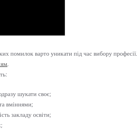
ких помилок варто уникати під час вибору професії
ням
.
ть:
 одразу шукати своє;
та вміннями;
сть закладу освіти;
;