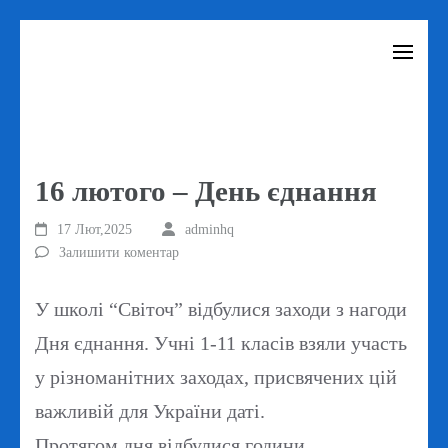
Перейти
до
вмісту
(натисніть
Enter)
16 лютого – День єднання
17 Лют,2025
adminhq
Залишити коментар
У школі “Світоч” відбулися заходи з нагоди
Дня єднання. Учні 1-11 класів взяли участь
у різноманітних заходах, присвячених цій
важливій для України даті.
Протягом дня відбулися години