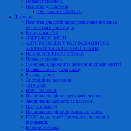
Поради психолога
Пам’ятки для батьків
Обережно: COVID-19
Для учнів
Пам’ятка для дітей щодо розпізнавання ознак
насильства різних видів
Інструктаж з ТБ
ОБЕРЕЖНО: МІНИ
АЛГОРИТМ ДІЙ У РАЗІ РАДІАЦІЙНОЇ,
ХІМІЧНОЇ І БІОЛОГІЧНОЇ АТАКИ
ПСИХОЛОГІЧНА СЛУЖБА
Поради психолога
Я обираю здоровий та безпечний спосіб життя!
Профілактика туберкульозу
Розклад занять
Дистанційне навчання
ДПА 2026
НМТ 2025/2026
Правила поведінки здобувачів освіти
Закріплення кабінетів за класами
Графік олімпіад
Правила поведінки в різних ситуаціях
ІПСО: що це таке? Протидія неправдивій
інформації.
Інтернет безпека