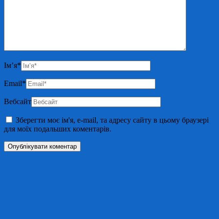
Ім’я
*
Email
*
Вебсайт
Зберегти моє ім'я, e-mail, та адресу сайту в цьому браузері
для моїх подальших коментарів.