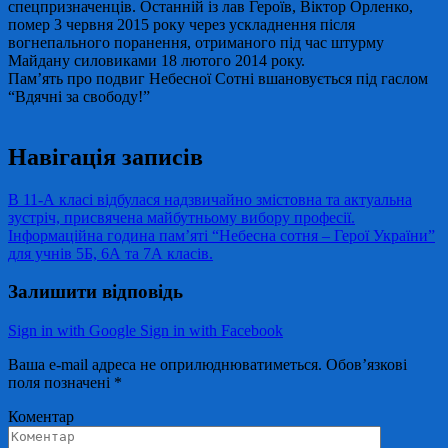
спецпризначенців. Останній із лав Героїв, Віктор Орленко,
помер 3 червня 2015 року через ускладнення після
вогнепального поранення, отриманого під час штурму
Майдану силовиками 18 лютого 2014 року.
Пам’ять про подвиг Небесної Сотні вшановується під гаслом
“Вдячні за свободу!”
Навігація записів
В 11-А класі відбулася надзвичайно змістовна та актуальна
зустріч, присвячена майбутньому вибору професії.
Інформаційна година пам’яті “Небесна сотня – Герої України”
для учнів 5Б, 6А та 7А класів.
Залишити відповідь
Sign in with Google
Sign in with Facebook
Ваша e-mail адреса не оприлюднюватиметься.
Обов’язкові
поля позначені
*
Коментар