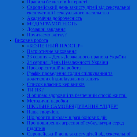
Правила безпеки в Інтернеті
Європейський день захисту дітей від сексуальної
експлуатації і сексуального насильства
Академічна доброчесність
МЕДІАГРАМОТНІСТЬ
Домашні завдання
Почитаємо влітку?
Виховна робота
«БЕЗПЕЧНИЙ ПРОСТІР»
Патріотичне виховання
23 серпня – День Державного прапора України
24 серпня -День Незалежності України
Профорієнтаційна робота
Графік проведення годин спілкування та
додаткових індивідуальних занять
Список класних керівників
ТИ ЯК?
Я обираю здоровий та безпечний спосіб життя!
Методичні наробки
ШКІЛЬНЕ САМОВРЯДУВАННЯ “ЛІДЕР”
Наша творчість
Що робити школам в разі бойових дій
Про поширення агресивної субкультури серед
підлітків
Європейський день захисту дітей від сексуальної