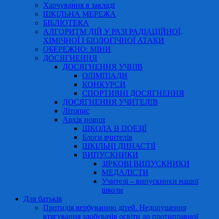
Харчування в закладі
ШКІЛЬНА МЕРЕЖА
БІБЛІОТЕКА
АЛГОРИТМ ДІЙ У РАЗІ РАДІАЦІЙНОЇ,
ХІМІЧНОЇ І БІОЛОГІЧНОЇ АТАКИ
ОБЕРЕЖНО: МІНИ
ДОСЯГНЕННЯ
ДОСЯГНЕННЯ УЧНІВ
ОЛІМПІАДИ
КОНКУРСИ
СПОРТИВНІ ДОСЯГНЕННЯ
ДОСЯГНЕННЯ УЧИТЕЛІВ
Літопис
Архів новин
ШКОЛА В ПОЕЗІЇ
Блоги вчителів
ШКІЛЬНІ ДИНАСТІЇ
ВИПУСКНИКИ
ЗІРКОВІ ВИПУСКНИКИ
МЕДАЛІСТИ
Учителі – випускники нашої
школи
Для батьків
Протидія вербуванню дітей. Недопущення
втягування здобувачів освіти до протиправної