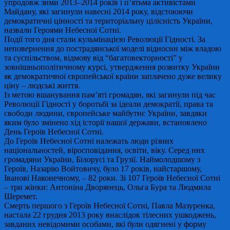
упродовж зими 2013–2014 років і п’ятьма активістами
Майдану, які загинули навесні 2014 року, відстоюючи
демократичні цінності та територіальну цілісність України,
назвали Героями Небесної Сотні.
Події того дня стали кульмінацією Революції Гідності. За
неповернення до пострадянської моделі відносин між владою
та суспільством, відмову від “багатовекторності” у
зовнішньополітичному курсі, утвердження розвитку України
як демократичної європейської країни заплачено дуже велику
ціну – людські життя.
Із метою вшанування пам’яті громадян, які загинули під час
Революції Гідності у боротьбі за ідеали демократії, права та
свободи людини, європейське майбутнє України, завдяки
яким було змінено хід історії нашої держави, встановлено
День Героїв Небесної Сотні.
До Героїв Небесної Сотні належать люди різних
національностей, віросповідання, освіти, віку. Серед них
громадяни України, Білорусі та Грузії. Наймолодшому з
Героїв, Назарію Войтовичу, було 17 років, найстаршому,
Іванові Наконечному, – 82 роки. Зі 107 Героїв Небесної Сотні
– три жінки: Антоніна Дворянець, Ольга Бура та Людмила
Шеремет.
Смерть першого з Героїв Небесної Сотні, Павла Мазуренка,
настала 22 грудня 2013 року внаслідок тілесних ушкоджень,
завданих невідомими особами, які були одягнені у форму