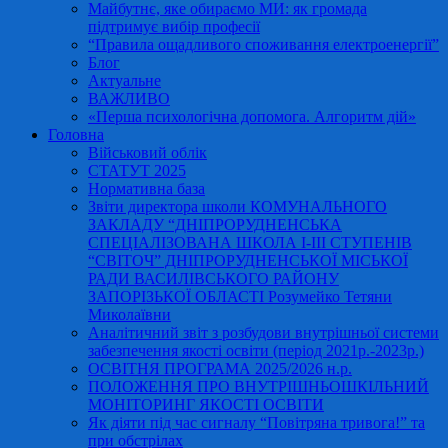
Майбутнє, яке обираємо МИ: як громада
підтримує вибір професії
“Правила ощадливого споживання електроенергії”
Блог
Актуальне
ВАЖЛИВО
«Перша психологічна допомога. Алгоритм дій»
Головна
Військовий облік
СТАТУТ 2025
Нормативна база
Звіти директора школи КОМУНАЛЬНОГО
ЗАКЛАДУ “ДНІПРОРУДНЕНСЬКА
СПЕЦІАЛІЗОВАНА ШКОЛА І-ІІІ СТУПЕНІВ
“СВІТОЧ” ДНІПРОРУДНЕНСЬКОЇ МІСЬКОЇ
РАДИ ВАСИЛІВСЬКОГО РАЙОНУ
ЗАПОРІЗЬКОЇ ОБЛАСТІ Розумейко Тетяни
Миколаївни
Аналітичний звіт з розбудови внутрішньої системи
забезпечення якості освіти (період 2021р.-2023р.)
ОСВІТНЯ ПРОГРАМА 2025/2026 н.р.
ПОЛОЖЕННЯ ПРО ВНУТРІШНЬОШКІЛЬНИЙ
МОНІТОРИНГ ЯКОСТІ ОСВІТИ
Як діяти під час сигналу “Повітряна тривога!” та
при обстрілах