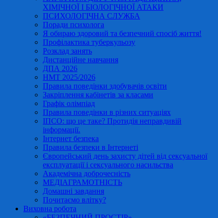
ХІМІЧНОЇ І БІОЛОГІЧНОЇ АТАКИ
ПСИХОЛОГІЧНА СЛУЖБА
Поради психолога
Я обираю здоровий та безпечний спосіб життя!
Профілактика туберкульозу
Розклад занять
Дистанційне навчання
ДПА 2026
НМТ 2025/2026
Правила поведінки здобувачів освіти
Закріплення кабінетів за класами
Графік олімпіад
Правила поведінки в різних ситуаціях
ІПСО: що це таке? Протидія неправдивій
інформації.
Інтернет безпека
Правила безпеки в Інтернеті
Європейський день захисту дітей від сексуальної
експлуатації і сексуального насильства
Академічна доброчесність
МЕДІАГРАМОТНІСТЬ
Домашні завдання
Почитаємо влітку?
Виховна робота
«БЕЗПЕЧНИЙ ПРОСТІР»