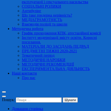
експлуатації і сексуального насильства
СОЦІАЛЬНІ РОЛИКИ
Антибулінг
Що таке ґендерна нерівність?
МЕДІАГРАМОТНІСТЬ
Взаємодія поліції та школи
Методична робота
Графік проходження КПК, атестаційної комісії
Інститут модернізації змісту освіти. Корисні
посилання.
МАТЕРІАЛИ ДО ЗАСІДАНЬ ПЕДРАД
ПРЕДМЕТНІ ТИЖНІ 2020-2021
Тематичний період
МЕТОДИЧНІ НАРОБКИ
МЕТОДИЧНІ РЕКОМЕНДЦІЇ
ЕКСПЕРИМЕНТАЛЬНА ДІЯЛЬНІСТЬ
Наші контакти
Про нас
Пошук:
Домашня сторінка