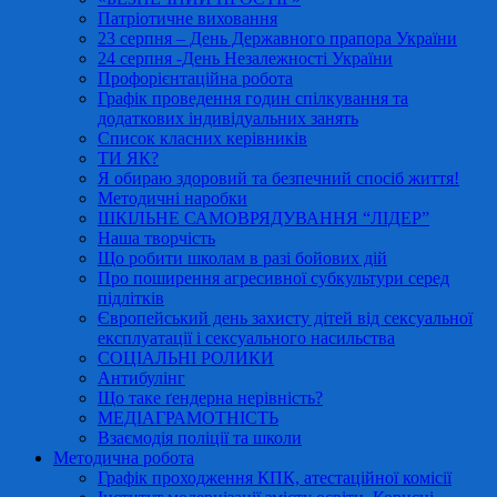
Патріотичне виховання
23 серпня – День Державного прапора України
24 серпня -День Незалежності України
Профорієнтаційна робота
Графік проведення годин спілкування та
додаткових індивідуальних занять
Список класних керівників
ТИ ЯК?
Я обираю здоровий та безпечний спосіб життя!
Методичні наробки
ШКІЛЬНЕ САМОВРЯДУВАННЯ “ЛІДЕР”
Наша творчість
Що робити школам в разі бойових дій
Про поширення агресивної субкультури серед
підлітків
Європейський день захисту дітей від сексуальної
експлуатації і сексуального насильства
СОЦІАЛЬНІ РОЛИКИ
Антибулінг
Що таке ґендерна нерівність?
МЕДІАГРАМОТНІСТЬ
Взаємодія поліції та школи
Методична робота
Графік проходження КПК, атестаційної комісії