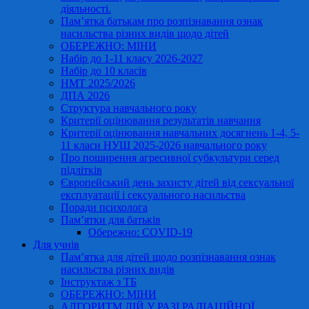
діяльності.
Пам’ятка батькам про розпізнавання ознак
насильства різних видів щодо дітей
ОБЕРЕЖНО: МІНИ
Набір до 1-11 класу 2026-2027
Набір до 10 класів
НМТ 2025/2026
ДПА 2026
Структура навчального року
Критерії оцінювання результатів навчання
Критерії оцінювання навчальних досягнень 1-4, 5-
11 класи НУШ 2025-2026 навчального року
Про поширення агресивної субкультури серед
підлітків
Європейський день захисту дітей від сексуальної
експлуатації і сексуального насильства
Поради психолога
Пам’ятки для батьків
Обережно: COVID-19
Для учнів
Пам’ятка для дітей щодо розпізнавання ознак
насильства різних видів
Інструктаж з ТБ
ОБЕРЕЖНО: МІНИ
АЛГОРИТМ ДІЙ У РАЗІ РАДІАЦІЙНОЇ,