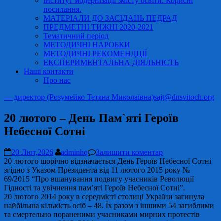
Інститут модернізації змісту освіти. Корисні
посилання.
МАТЕРІАЛИ ДО ЗАСІДАНЬ ПЕДРАД
ПРЕДМЕТНІ ТИЖНІ 2020-2021
Тематичний період
МЕТОДИЧНІ НАРОБКИ
МЕТОДИЧНІ РЕКОМЕНДЦІЇ
ЕКСПЕРИМЕНТАЛЬНА ДІЯЛЬНІСТЬ
Наші контакти
Про нас
— директор (Розумейко Тетяна Миколаївна)
sajt@dnsvitoch.org
20 лютого – День Пам`яті Героїв
Небесної Сотні
20 Лют,2026
adminhq
Залишити коментар
20 лютого щорічно відзначається День Героїв Небесної Сотні
згідно з Указом Президента від 11 лютого 2015 року №
69/2015 “Про вшанування подвигу учасників Революції
Гідності та увічнення пам’яті Героїв Небесної Сотні”.
20 лютого 2014 року в середмісті столиці України загинула
найбільша кількість осіб – 48. Їх разом з іншими 54 загиблими
та смертельно пораненими учасниками мирних протестів