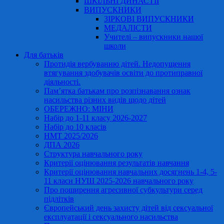
ШКІЛЬНІ ДИНАСТІЇ
ВИПУСКНИКИ
ЗІРКОВІ ВИПУСКНИКИ
МЕДАЛІСТИ
Учителі – випускники нашої
школи
Для батьків
Протидія вербуванню дітей. Недопущення
втягування здобувачів освіти до протиправної
діяльності.
Пам’ятка батькам про розпізнавання ознак
насильства різних видів щодо дітей
ОБЕРЕЖНО: МІНИ
Набір до 1-11 класу 2026-2027
Набір до 10 класів
НМТ 2025/2026
ДПА 2026
Структура навчального року
Критерії оцінювання результатів навчання
Критерії оцінювання навчальних досягнень 1-4, 5-
11 класи НУШ 2025-2026 навчального року
Про поширення агресивної субкультури серед
підлітків
Європейський день захисту дітей від сексуальної
експлуатації і сексуального насильства