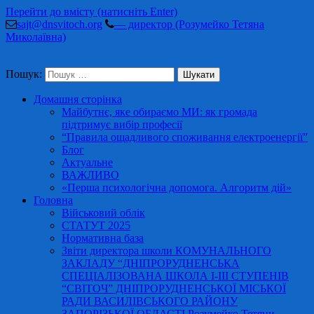
Перейти до вмісту (натисніть Enter)
sajt@dnsvitoch.org
— директор (Розумейко Тетяна
Миколаївна)
Пошук:
Домашня сторінка
Майбутнє, яке обираємо МИ: як громада
підтримує вибір професії
“Правила ощадливого споживання електроенергії”
Блог
Актуальне
ВАЖЛИВО
«Перша психологічна допомога. Алгоритм дій»
Головна
Військовий облік
СТАТУТ 2025
Нормативна база
Звіти директора школи КОМУНАЛЬНОГО
ЗАКЛАДУ “ДНІПРОРУДНЕНСЬКА
СПЕЦІАЛІЗОВАНА ШКОЛА І-ІІІ СТУПЕНІВ
“СВІТОЧ” ДНІПРОРУДНЕНСЬКОЇ МІСЬКОЇ
РАДИ ВАСИЛІВСЬКОГО РАЙОНУ
ЗАПОРІЗЬКОЇ ОБЛАСТІ Розумейко Тетяни