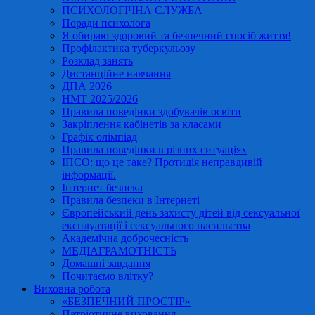
ПСИХОЛОГІЧНА СЛУЖБА
Поради психолога
Я обираю здоровий та безпечний спосіб життя!
Профілактика туберкульозу
Розклад занять
Дистанційне навчання
ДПА 2026
НМТ 2025/2026
Правила поведінки здобувачів освіти
Закріплення кабінетів за класами
Графік олімпіад
Правила поведінки в різних ситуаціях
ІПСО: що це таке? Протидія неправдивій
інформації.
Інтернет безпека
Правила безпеки в Інтернеті
Європейський день захисту дітей від сексуальної
експлуатації і сексуального насильства
Академічна доброчесність
МЕДІАГРАМОТНІСТЬ
Домашні завдання
Почитаємо влітку?
Виховна робота
«БЕЗПЕЧНИЙ ПРОСТІР»
Патріотичне виховання