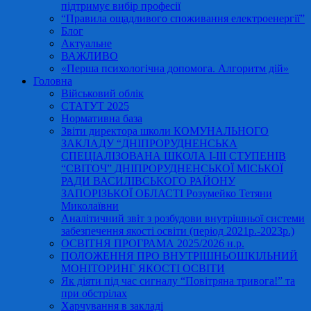
підтримує вибір професії
“Правила ощадливого споживання електроенергії”
Блог
Актуальне
ВАЖЛИВО
«Перша психологічна допомога. Алгоритм дій»
Головна
Військовий облік
СТАТУТ 2025
Нормативна база
Звіти директора школи КОМУНАЛЬНОГО
ЗАКЛАДУ “ДНІПРОРУДНЕНСЬКА
СПЕЦІАЛІЗОВАНА ШКОЛА І-ІІІ СТУПЕНІВ
“СВІТОЧ” ДНІПРОРУДНЕНСЬКОЇ МІСЬКОЇ
РАДИ ВАСИЛІВСЬКОГО РАЙОНУ
ЗАПОРІЗЬКОЇ ОБЛАСТІ Розумейко Тетяни
Миколаївни
Аналітичний звіт з розбудови внутрішньої системи
забезпечення якості освіти (період 2021р.-2023р.)
ОСВІТНЯ ПРОГРАМА 2025/2026 н.р.
ПОЛОЖЕННЯ ПРО ВНУТРІШНЬОШКІЛЬНИЙ
МОНІТОРИНГ ЯКОСТІ ОСВІТИ
Як діяти під час сигналу “Повітряна тривога!” та
при обстрілах
Харчування в закладі