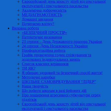
Європейський день захисту дітей від сексуальної
експлуатації і сексуального насильства
Академічна доброчесність
МЕДІАГРАМОТНІСТЬ
Домашні завдання
Почитаємо влітку?
Виховна робота
«БЕЗПЕЧНИЙ ПРОСТІР»
Патріотичне виховання
23 серпня – День Державного прапора України
24 серпня -День Незалежності України
Профорієнтаційна робота
Графік проведення годин спілкування та
додаткових індивідуальних занять
Список класних керівників
ТИ ЯК?
Я обираю здоровий та безпечний спосіб життя!
Методичні наробки
ШКІЛЬНЕ САМОВРЯДУВАННЯ “ЛІДЕР”
Наша творчість
Що робити школам в разі бойових дій
Про поширення агресивної субкультури серед
підлітків
Європейський день захисту дітей від сексуальної
експлуатації і сексуального насильства