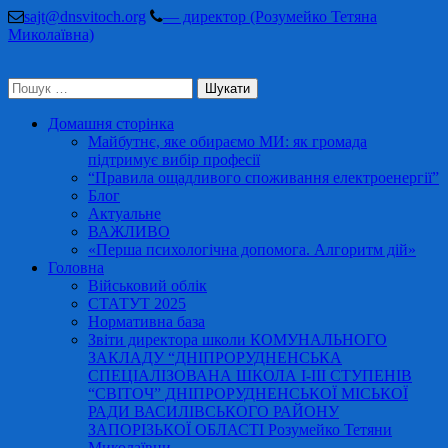
Перейти
sajt@dnsvitoch.org
— директор (Розумейко Тетяна
до
Миколаївна)
вмісту
(натисніть
Пошук:
Enter)
Домашня сторінка
Майбутнє, яке обираємо МИ: як громада
підтримує вибір професії
“Правила ощадливого споживання електроенергії”
Блог
Актуальне
ВАЖЛИВО
«Перша психологічна допомога. Алгоритм дій»
Головна
Військовий облік
СТАТУТ 2025
Нормативна база
Звіти директора школи КОМУНАЛЬНОГО
ЗАКЛАДУ “ДНІПРОРУДНЕНСЬКА
СПЕЦІАЛІЗОВАНА ШКОЛА І-ІІІ СТУПЕНІВ
“СВІТОЧ” ДНІПРОРУДНЕНСЬКОЇ МІСЬКОЇ
РАДИ ВАСИЛІВСЬКОГО РАЙОНУ
ЗАПОРІЗЬКОЇ ОБЛАСТІ Розумейко Тетяни
Миколаївни