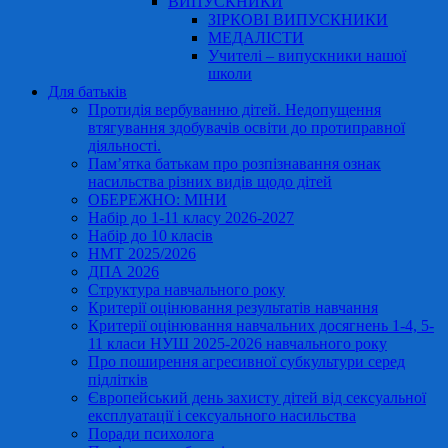
ВИПУСКНИКИ
ЗІРКОВІ ВИПУСКНИКИ
МЕДАЛІСТИ
Учителі – випускники нашої
школи
Для батьків
Протидія вербуванню дітей. Недопущення
втягування здобувачів освіти до протиправної
діяльності.
Пам’ятка батькам про розпізнавання ознак
насильства різних видів щодо дітей
ОБЕРЕЖНО: МІНИ
Набір до 1-11 класу 2026-2027
Набір до 10 класів
НМТ 2025/2026
ДПА 2026
Структура навчального року
Критерії оцінювання результатів навчання
Критерії оцінювання навчальних досягнень 1-4, 5-
11 класи НУШ 2025-2026 навчального року
Про поширення агресивної субкультури серед
підлітків
Європейський день захисту дітей від сексуальної
експлуатації і сексуального насильства
Поради психолога