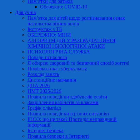
Пам’ятки для батьків
Обережно: COVID-19
Для учнів
Пам’ятка для дітей щодо розпізнавання ознак
насильства різних видів
Інструктаж з ТБ
ОБЕРЕЖНО: МІНИ
АЛГОРИТМ ДІЙ У РАЗІ РАДІАЦІЙНОЇ,
ХІМІЧНОЇ І БІОЛОГІЧНОЇ АТАКИ
ПСИХОЛОГІЧНА СЛУЖБА
Поради психолога
Я обираю здоровий та безпечний спосіб життя!
Профілактика туберкульозу
Розклад занять
Дистанційне навчання
ДПА 2026
НМТ 2025/2026
Правила поведінки здобувачів освіти
Закріплення кабінетів за класами
Графік олімпіад
Правила поведінки в різних ситуаціях
ІПСО: що це таке? Протидія неправдивій
інформації.
Інтернет безпека
Правила безпеки в Інтернеті