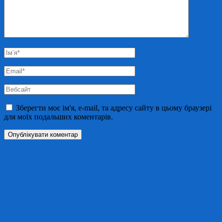
Ім’я
*
Email
*
Вебсайт
Зберегти моє ім'я, e-mail, та адресу сайту в цьому браузері
для моїх подальших коментарів.