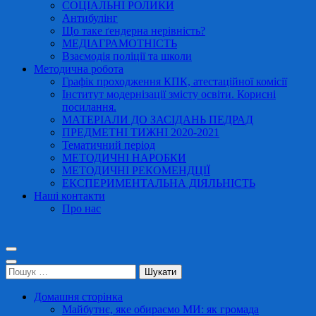
СОЦІАЛЬНІ РОЛИКИ
Антибулінг
Що таке ґендерна нерівність?
МЕДІАГРАМОТНІСТЬ
Взаємодія поліції та школи
Методична робота
Графік проходження КПК, атестаційної комісії
Інститут модернізації змісту освіти. Корисні
посилання.
МАТЕРІАЛИ ДО ЗАСІДАНЬ ПЕДРАД
ПРЕДМЕТНІ ТИЖНІ 2020-2021
Тематичний період
МЕТОДИЧНІ НАРОБКИ
МЕТОДИЧНІ РЕКОМЕНДЦІЇ
ЕКСПЕРИМЕНТАЛЬНА ДІЯЛЬНІСТЬ
Наші контакти
Про нас
Пошук:
Домашня сторінка
Майбутнє, яке обираємо МИ: як громада