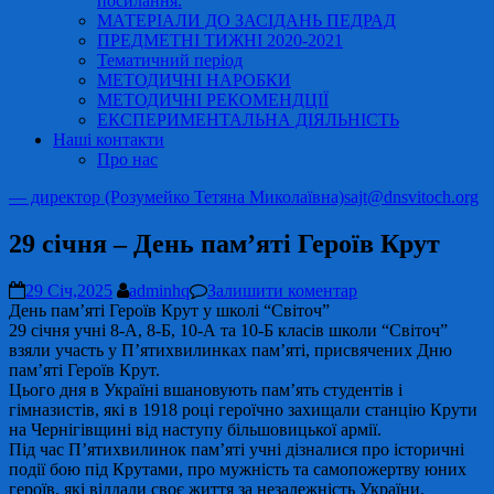
посилання.
МАТЕРІАЛИ ДО ЗАСІДАНЬ ПЕДРАД
ПРЕДМЕТНІ ТИЖНІ 2020-2021
Тематичний період
МЕТОДИЧНІ НАРОБКИ
МЕТОДИЧНІ РЕКОМЕНДЦІЇ
ЕКСПЕРИМЕНТАЛЬНА ДІЯЛЬНІСТЬ
Наші контакти
Про нас
— директор (Розумейко Тетяна Миколаївна)
sajt@dnsvitoch.org
29 січня – День пам’яті Героїв Крут
29 Січ,2025
adminhq
Залишити коментар
День пам’яті Героїв Крут у школі “Світоч”
29 січня учні 8-А, 8-Б, 10-А та 10-Б класів школи “Світоч”
взяли участь у П’ятихвилинках пам’яті, присвячених Дню
пам’яті Героїв Крут.
Цього дня в Україні вшановують пам’ять студентів і
гімназистів, які в 1918 році героїчно захищали станцію Крути
на Чернігівщині від наступу більшовицької армії.
Під час П’ятихвилинок пам’яті учні дізналися про історичні
події бою під Крутами, про мужність та самопожертву юних
героїв, які віддали своє життя за незалежність України.