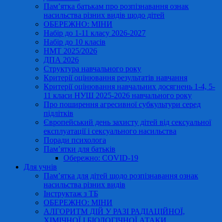
Пам’ятка батькам про розпізнавання ознак
насильства різних видів щодо дітей
ОБЕРЕЖНО: МІНИ
Набір до 1-11 класу 2026-2027
Набір до 10 класів
НМТ 2025/2026
ДПА 2026
Структура навчального року
Критерії оцінювання результатів навчання
Критерії оцінювання навчальних досягнень 1-4, 5-
11 класи НУШ 2025-2026 навчального року
Про поширення агресивної субкультури серед
підлітків
Європейський день захисту дітей від сексуальної
експлуатації і сексуального насильства
Поради психолога
Пам’ятки для батьків
Обережно: COVID-19
Для учнів
Пам’ятка для дітей щодо розпізнавання ознак
насильства різних видів
Інструктаж з ТБ
ОБЕРЕЖНО: МІНИ
АЛГОРИТМ ДІЙ У РАЗІ РАДІАЦІЙНОЇ,
ХІМІЧНОЇ І БІОЛОГІЧНОЇ АТАКИ