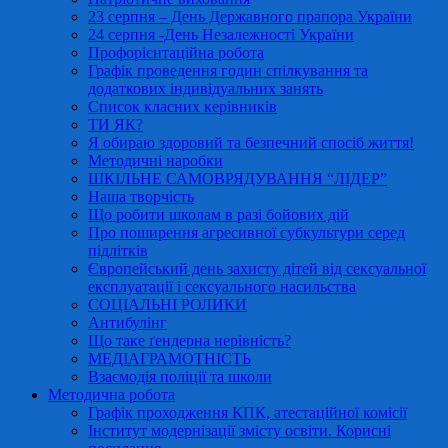
23 серпня – День Державного прапора України
24 серпня -День Незалежності України
Профорієнтаційна робота
Графік проведення годин спілкування та
додаткових індивідуальних занять
Список класних керівників
ТИ ЯК?
Я обираю здоровий та безпечний спосіб життя!
Методичні наробки
ШКІЛЬНЕ САМОВРЯДУВАННЯ “ЛІДЕР”
Наша творчість
Що робити школам в разі бойових дій
Про поширення агресивної субкультури серед
підлітків
Європейський день захисту дітей від сексуальної
експлуатації і сексуального насильства
СОЦІАЛЬНІ РОЛИКИ
Антибулінг
Що таке ґендерна нерівність?
МЕДІАГРАМОТНІСТЬ
Взаємодія поліції та школи
Методична робота
Графік проходження КПК, атестаційної комісії
Інститут модернізації змісту освіти. Корисні