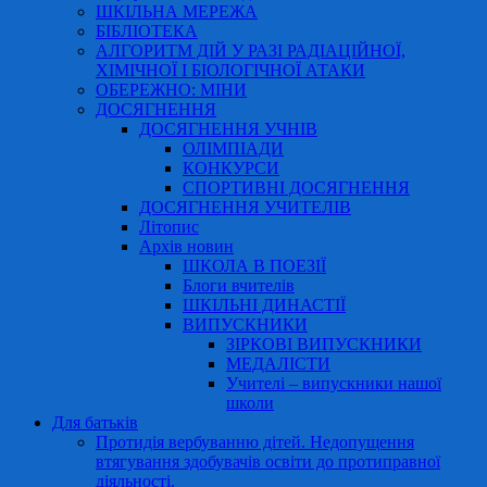
ШКІЛЬНА МЕРЕЖА
БІБЛІОТЕКА
АЛГОРИТМ ДІЙ У РАЗІ РАДІАЦІЙНОЇ,
ХІМІЧНОЇ І БІОЛОГІЧНОЇ АТАКИ
ОБЕРЕЖНО: МІНИ
ДОСЯГНЕННЯ
ДОСЯГНЕННЯ УЧНІВ
ОЛІМПІАДИ
КОНКУРСИ
СПОРТИВНІ ДОСЯГНЕННЯ
ДОСЯГНЕННЯ УЧИТЕЛІВ
Літопис
Архів новин
ШКОЛА В ПОЕЗІЇ
Блоги вчителів
ШКІЛЬНІ ДИНАСТІЇ
ВИПУСКНИКИ
ЗІРКОВІ ВИПУСКНИКИ
МЕДАЛІСТИ
Учителі – випускники нашої
школи
Для батьків
Протидія вербуванню дітей. Недопущення
втягування здобувачів освіти до протиправної
діяльності.