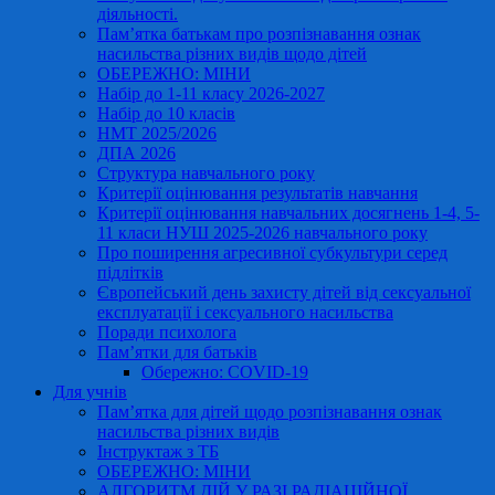
діяльності.
Пам’ятка батькам про розпізнавання ознак
насильства різних видів щодо дітей
ОБЕРЕЖНО: МІНИ
Набір до 1-11 класу 2026-2027
Набір до 10 класів
НМТ 2025/2026
ДПА 2026
Структура навчального року
Критерії оцінювання результатів навчання
Критерії оцінювання навчальних досягнень 1-4, 5-
11 класи НУШ 2025-2026 навчального року
Про поширення агресивної субкультури серед
підлітків
Європейський день захисту дітей від сексуальної
експлуатації і сексуального насильства
Поради психолога
Пам’ятки для батьків
Обережно: COVID-19
Для учнів
Пам’ятка для дітей щодо розпізнавання ознак
насильства різних видів
Інструктаж з ТБ
ОБЕРЕЖНО: МІНИ
АЛГОРИТМ ДІЙ У РАЗІ РАДІАЦІЙНОЇ,