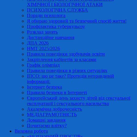
ХІМІЧНОЇ І БІОЛОГІЧНОЇ АТАКИ
ПСИХОЛОГІЧНА СЛУЖБА
Поради психолога
Я обираю здоровий та безпечний спосіб життя!
Профілактика туберкульозу
Розклад занять
Дистанційне навчання
ДПА 2026
НМТ 2025/2026
Правила поведінки здобувачів освіти
Закріплення кабінетів за класами
Графік олімпіад
Правила поведінки в різних ситуаціях
ІПСО: що це таке? Протидія неправдивій
інформації.
Інтернет безпека
Правила безпеки в Інтернеті
Європейський день захисту дітей від сексуальної
експлуатації і сексуального насильства
Академічна доброчесність
МЕДІАГРАМОТНІСТЬ
Домашні завдання
Почитаємо влітку?
Виховна робота
«БЕЗПЕЧНИЙ ПРОСТІР»