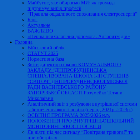
Майбутнє, яке обираємо МИ: як громада
підтримує вибір професії
“Правила ощадливого споживання електроенергії”
Блог
Актуальне
ВАЖЛИВО
«Перша психологічна допомога. Алгоритм дій»
Головна
Військовий облік
СТАТУТ 2025
Нормативна база
Звіти директора школи КОМУНАЛЬНОГО
ЗАКЛАДУ “ДНІПРОРУДНЕНСЬКА
СПЕЦІАЛІЗОВАНА ШКОЛА І-ІІІ СТУПЕНІВ
“СВІТОЧ” ДНІПРОРУДНЕНСЬКОЇ МІСЬКОЇ
РАДИ ВАСИЛІВСЬКОГО РАЙОНУ
ЗАПОРІЗЬКОЇ ОБЛАСТІ Розумейко Тетяни
Миколаївни
Аналітичний звіт з розбудови внутрішньої системи
забезпечення якості освіти (період 2021р.-2023р.)
ОСВІТНЯ ПРОГРАМА 2025/2026 н.р.
ПОЛОЖЕННЯ ПРО ВНУТРІШНЬОШКІЛЬНИЙ
МОНІТОРИНГ ЯКОСТІ ОСВІТИ
Як діяти під час сигналу “Повітряна тривога!” та
при обстрілах