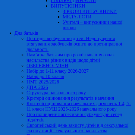
ШКІЛЬНІ ДИНАСТІЇ
ВИПУСКНИКИ
ЗІРКОВІ ВИПУСКНИКИ
МЕДАЛІСТИ
Учителі – випускники нашої
школи
Для батьків
Протидія вербуванню дітей. Недопущення
втягування здобувачів освіти до протиправної
діяльності.
Пам’ятка батькам про розпізнавання ознак
насильства різних видів щодо дітей
ОБЕРЕЖНО: МІНИ
Набір до 1-11 класу 2026-2027
Набір до 10 класів
НМТ 2025/2026
ДПА 2026
Структура навчального року
Критерії оцінювання результатів навчання
Критерії оцінювання навчальних досягнень 1-4, 5-
11 класи НУШ 2025-2026 навчального року
Про поширення агресивної субкультури серед
підлітків
Європейський день захисту дітей від сексуальної
експлуатації і сексуального насильства