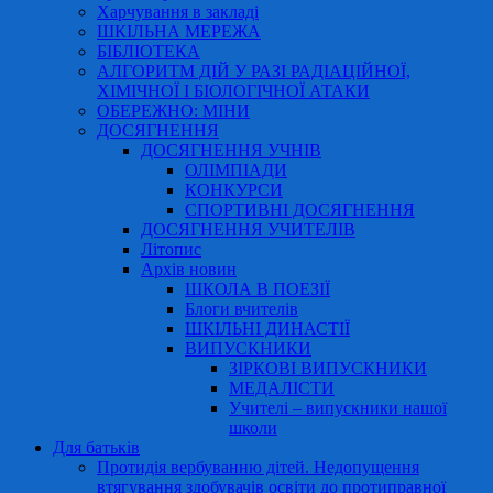
Харчування в закладі
ШКІЛЬНА МЕРЕЖА
БІБЛІОТЕКА
АЛГОРИТМ ДІЙ У РАЗІ РАДІАЦІЙНОЇ,
ХІМІЧНОЇ І БІОЛОГІЧНОЇ АТАКИ
ОБЕРЕЖНО: МІНИ
ДОСЯГНЕННЯ
ДОСЯГНЕННЯ УЧНІВ
ОЛІМПІАДИ
КОНКУРСИ
СПОРТИВНІ ДОСЯГНЕННЯ
ДОСЯГНЕННЯ УЧИТЕЛІВ
Літопис
Архів новин
ШКОЛА В ПОЕЗІЇ
Блоги вчителів
ШКІЛЬНІ ДИНАСТІЇ
ВИПУСКНИКИ
ЗІРКОВІ ВИПУСКНИКИ
МЕДАЛІСТИ
Учителі – випускники нашої
школи
Для батьків
Протидія вербуванню дітей. Недопущення
втягування здобувачів освіти до протиправної