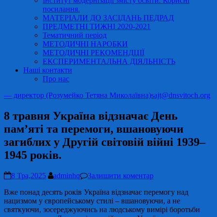
Інститут модернізації змісту освіти. Корисні
посилання.
МАТЕРІАЛИ ДО ЗАСІДАНЬ ПЕДРАД
ПРЕДМЕТНІ ТИЖНІ 2020-2021
Тематичний період
МЕТОДИЧНІ НАРОБКИ
МЕТОДИЧНІ РЕКОМЕНДЦІЇ
ЕКСПЕРИМЕНТАЛЬНА ДІЯЛЬНІСТЬ
Наші контакти
Про нас
— директор (Розумейко Тетяна Миколаївна)
sajt@dnsvitoch.org
8 травня Україна відзначає День
пам’яті та перемоги, вшановуючи
загиблих у Другій світовій війні 1939–
1945 років.
8 Тра,2025
adminhq
Залишити коментар
Вже понад десять років Україна відзначає перемогу над
нацизмом у європейському стилі – вшановуючи, а не
святкуючи, зосереджуючись на людському вимірі боротьби