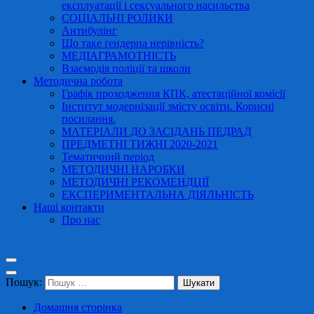
експлуатації і сексуального насильства
СОЦІАЛЬНІ РОЛИКИ
Антибулінг
Що таке ґендерна нерівність?
МЕДІАГРАМОТНІСТЬ
Взаємодія поліції та школи
Методична робота
Графік проходження КПК, атестаційної комісії
Інститут модернізації змісту освіти. Корисні
посилання.
МАТЕРІАЛИ ДО ЗАСІДАНЬ ПЕДРАД
ПРЕДМЕТНІ ТИЖНІ 2020-2021
Тематичний період
МЕТОДИЧНІ НАРОБКИ
МЕТОДИЧНІ РЕКОМЕНДЦІЇ
ЕКСПЕРИМЕНТАЛЬНА ДІЯЛЬНІСТЬ
Наші контакти
Про нас
Пошук:
Домашня сторінка