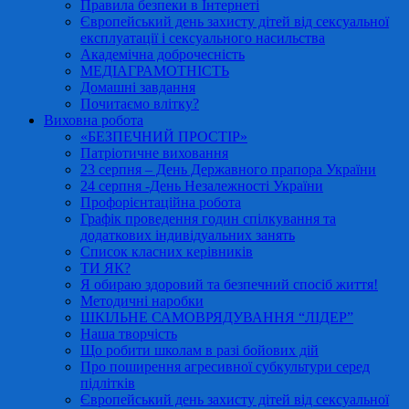
Правила безпеки в Інтернеті
Європейський день захисту дітей від сексуальної
експлуатації і сексуального насильства
Академічна доброчесність
МЕДІАГРАМОТНІСТЬ
Домашні завдання
Почитаємо влітку?
Виховна робота
«БЕЗПЕЧНИЙ ПРОСТІР»
Патріотичне виховання
23 серпня – День Державного прапора України
24 серпня -День Незалежності України
Профорієнтаційна робота
Графік проведення годин спілкування та
додаткових індивідуальних занять
Список класних керівників
ТИ ЯК?
Я обираю здоровий та безпечний спосіб життя!
Методичні наробки
ШКІЛЬНЕ САМОВРЯДУВАННЯ “ЛІДЕР”
Наша творчість
Що робити школам в разі бойових дій
Про поширення агресивної субкультури серед
підлітків
Європейський день захисту дітей від сексуальної