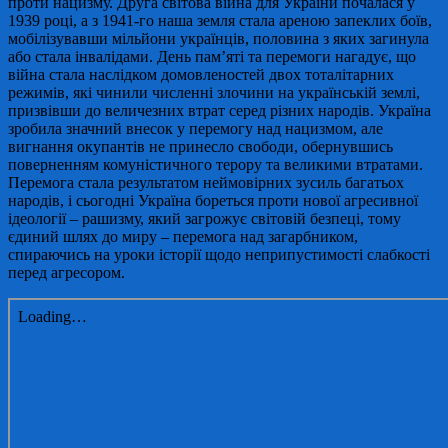
проти нацизму. Друга світова війна для України почалася у
1939 році, а з 1941-го наша земля стала ареною запеклих боїв,
мобілізувавши мільйони українців, половина з яких загинула
або стала інвалідами. День пам’яті та перемоги нагадує, що
війна стала наслідком домовленостей двох тоталітарних
режимів, які чинили численні злочини на українській землі,
призвівши до величезних втрат серед різних народів. Україна
зробила значний внесок у перемогу над нацизмом, але
вигнання окупантів не принесло свободи, обернувшись
поверненням комуністичного терору та великими втратами.
Перемога стала результатом неймовірних зусиль багатьох
народів, і сьогодні Україна бореться проти нової агресивної
ідеології – рашизму, який загрожує світовій безпеці, тому
єдиний шлях до миру – перемога над загарбником,
спираючись на уроки історії щодо неприпустимості слабкості
перед агресором.