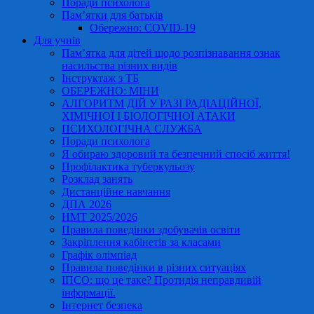
Поради психолога
Пам’ятки для батьків
Обережно: COVID-19
Для учнів
Пам’ятка для дітей щодо розпізнавання ознак
насильства різних видів
Інструктаж з ТБ
ОБЕРЕЖНО: МІНИ
АЛГОРИТМ ДІЙ У РАЗІ РАДІАЦІЙНОЇ,
ХІМІЧНОЇ І БІОЛОГІЧНОЇ АТАКИ
ПСИХОЛОГІЧНА СЛУЖБА
Поради психолога
Я обираю здоровий та безпечний спосіб життя!
Профілактика туберкульозу
Розклад занять
Дистанційне навчання
ДПА 2026
НМТ 2025/2026
Правила поведінки здобувачів освіти
Закріплення кабінетів за класами
Графік олімпіад
Правила поведінки в різних ситуаціях
ІПСО: що це таке? Протидія неправдивій
інформації.
Інтернет безпека