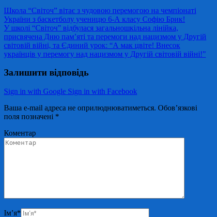
Школа “Світоч” вітає з чудовою перемогою на чемпіонаті
України з баскетболу ученицю 6-А класу Софію Брик!
У школі “Світоч” відбулася загальношкільна лінійка,
присвячена Дню пам’яті та перемоги над нацизмом у Другій
світовій війні, та Єдиний урок: “А мак цвіте! Внесок
українців у перемогу над нацизмом у Другій світовій війні!”
Залишити відповідь
Sign in with Google
Sign in with Facebook
Ваша e-mail адреса не оприлюднюватиметься.
Обов’язкові
поля позначені
*
Коментар
Ім’я
*