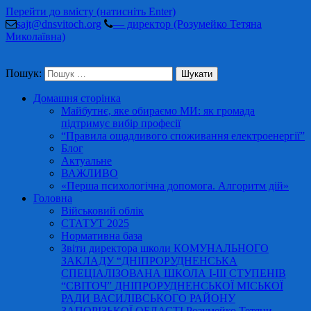
Перейти до вмісту (натисніть Enter)
sajt@dnsvitoch.org
— директор (Розумейко Тетяна
Миколаївна)
Пошук:
Домашня сторінка
Майбутнє, яке обираємо МИ: як громада
підтримує вибір професії
“Правила ощадливого споживання електроенергії”
Блог
Актуальне
ВАЖЛИВО
«Перша психологічна допомога. Алгоритм дій»
Головна
Військовий облік
СТАТУТ 2025
Нормативна база
Звіти директора школи КОМУНАЛЬНОГО
ЗАКЛАДУ “ДНІПРОРУДНЕНСЬКА
СПЕЦІАЛІЗОВАНА ШКОЛА І-ІІІ СТУПЕНІВ
“СВІТОЧ” ДНІПРОРУДНЕНСЬКОЇ МІСЬКОЇ
РАДИ ВАСИЛІВСЬКОГО РАЙОНУ
ЗАПОРІЗЬКОЇ ОБЛАСТІ Розумейко Тетяни