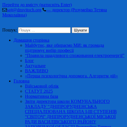
Перейти до вмісту (натисніть Enter)
sajt@dnsvitoch.org
— директор (Розумейко Тетяна
Миколаївна)
Пошук:
Домашня сторінка
Майбутнє, яке обираємо МИ: як громада
підтримує вибір професії
“Правила ощадливого споживання електроенергії”
Блог
Актуальне
ВАЖЛИВО
«Перша психологічна допомога. Алгоритм дій»
Головна
Військовий облік
СТАТУТ 2025
Нормативна база
Звіти директора школи КОМУНАЛЬНОГО
ЗАКЛАДУ “ДНІПРОРУДНЕНСЬКА
СПЕЦІАЛІЗОВАНА ШКОЛА І-ІІІ СТУПЕНІВ
“СВІТОЧ” ДНІПРОРУДНЕНСЬКОЇ МІСЬКОЇ
РАДИ ВАСИЛІВСЬКОГО РАЙОНУ
ЗАПОРІЗЬКОЇ ОБЛАСТІ Розумейко Тетяни