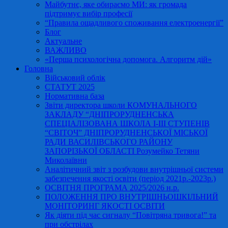
Майбутнє, яке обираємо МИ: як громада
підтримує вибір професії
“Правила ощадливого споживання електроенергії”
Блог
Актуальне
ВАЖЛИВО
«Перша психологічна допомога. Алгоритм дій»
Головна
Військовий облік
СТАТУТ 2025
Нормативна база
Звіти директора школи КОМУНАЛЬНОГО
ЗАКЛАДУ “ДНІПРОРУДНЕНСЬКА
СПЕЦІАЛІЗОВАНА ШКОЛА І-ІІІ СТУПЕНІВ
“СВІТОЧ” ДНІПРОРУДНЕНСЬКОЇ МІСЬКОЇ
РАДИ ВАСИЛІВСЬКОГО РАЙОНУ
ЗАПОРІЗЬКОЇ ОБЛАСТІ Розумейко Тетяни
Миколаївни
Аналітичний звіт з розбудови внутрішньої системи
забезпечення якості освіти (період 2021р.-2023р.)
ОСВІТНЯ ПРОГРАМА 2025/2026 н.р.
ПОЛОЖЕННЯ ПРО ВНУТРІШНЬОШКІЛЬНИЙ
МОНІТОРИНГ ЯКОСТІ ОСВІТИ
Як діяти під час сигналу “Повітряна тривога!” та
при обстрілах