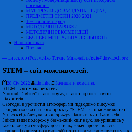
Інститут модернізації змісту освіти. Корисні
посилання.
МАТЕРІАЛИ ДО ЗАСІДАНЬ ПЕДРАД
ПРЕДМЕТНІ ТИЖНІ 2020-2021
Тематичний період
МЕТОДИЧНІ НАРОБКИ
МЕТОДИЧНІ РЕКОМЕНДЦІЇ
ЕКСПЕРИМЕНТАЛЬНА ДІЯЛЬНІСТЬ
Наші контакти
Про нас
— директор (Розумейко Тетяна Миколаївна)
sajt@dnsvitoch.org
STEM – світ можливостей.
28 Січ,2022
adminhq
Залишити коментар
STEM – світ можливостей.
У школі “Світоч” свято розуму, свято творчості, свято
відкриттів!
Сьогодні в урочистій атмосфері ми підводимо підсумки
грандіозного освітнього проєкту “STEM – світ можливостей”.
У проєкті дебютували юніори-дослідники, учні 1-4 класів.
Здійснивши подорож у безмежний світ наук, занурившись у
захоплюючу атмосферу досягнень, кожен зробив власне
велике відкриття, розкрив свій потенціал та гідно презентував