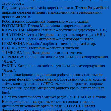
свою роботу.
Відкрила урочистий захід директор школи Тетяна Розумейко зі
щирими словами вітання та захоплення неперевершеними
проєктами учнів.
Роботи юних дослідників оцінювало журі у складі:
РОЗУМЕЙКО Тетяна Миколаївна – директор школи,
КАРАТАНАС Марина Іванівна – заступник директора з НВР,
ІГНАТЕНКО Тетяна Петрівна – заступник директора з НВР,
ВЕРЕЩАКА Олена Вікторівна – педагог-організатор,
ГРЕМЯКІНА Наталія Андріївна – педагог-організатор,
РУБЕЛЬ Алла Олексіївна – асистент вчителя,
ТИМКОВА Інна Дмитрівна – асистент вчителя,
КОРОБОВА Поліна – активістка учнівського самоврядування
“Лідер”,
РАКША Катерина – активістка учнівського самоврядування
“Лідер”.
Наші винахідники представили роботи з різних напрямків:
космічні фантазії, будова клітини, сортування сміття, косплей
аніме, конструювання з ЛЕГО, екологічні проєкти, здорове
харчування, досліди місцевості рідного краю, світ тварин та
інші.
На свято завітали гості з міської ради: ЛУШНІКОВА Наталія
Володимирівна – заступник міського голови з питань
діяльності виконавчих органів ради, СОХАНЬ Наталія
Федорівна – начальник відділу освіти, культури, молоді та