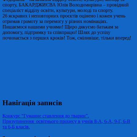
спорту, БАКАРДЖИЄВА Юлія Володимирівна – провідний
спеціаліст відділу освіти, культури, молоді та спорту.
26 яскравих і неповторних проєктів оцінено і кожен учень
отримав грамоту за перемогу у різних номінаціях.
Пишаємося нашими учнями! Щиро дякуємо батькам за
допомогу, підтримку та співпрацю! Шлях до успіху
починається з перших кроків! Тож, сміливіше, тільки вперед!
Навігація записів
Конкурс “Гуманне ставлення до тварин”.
Призупинення освітнього процесу в учнів 8-А, 6-А, 9-Г, 6-В
та 6-Б класів.