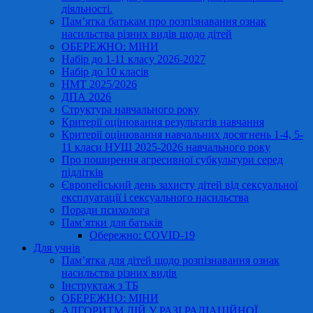
діяльності.
Пам’ятка батькам про розпізнавання ознак
насильства різних видів щодо дітей
ОБЕРЕЖНО: МІНИ
Набір до 1-11 класу 2026-2027
Набір до 10 класів
НМТ 2025/2026
ДПА 2026
Структура навчального року
Критерії оцінювання результатів навчання
Критерії оцінювання навчальних досягнень 1-4, 5-
11 класи НУШ 2025-2026 навчального року
Про поширення агресивної субкультури серед
підлітків
Європейський день захисту дітей від сексуальної
експлуатації і сексуального насильства
Поради психолога
Пам’ятки для батьків
Обережно: COVID-19
Для учнів
Пам’ятка для дітей щодо розпізнавання ознак
насильства різних видів
Інструктаж з ТБ
ОБЕРЕЖНО: МІНИ
АЛГОРИТМ ДІЙ У РАЗІ РАДІАЦІЙНОЇ,