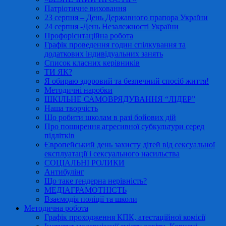
Патріотичне виховання
23 серпня – День Державного прапора України
24 серпня -День Незалежності України
Профорієнтаційна робота
Графік проведення годин спілкування та
додаткових індивідуальних занять
Список класних керівників
ТИ ЯК?
Я обираю здоровий та безпечний спосіб життя!
Методичні наробки
ШКІЛЬНЕ САМОВРЯДУВАННЯ “ЛІДЕР”
Наша творчість
Що робити школам в разі бойових дій
Про поширення агресивної субкультури серед
підлітків
Європейський день захисту дітей від сексуальної
експлуатації і сексуального насильства
СОЦІАЛЬНІ РОЛИКИ
Антибулінг
Що таке ґендерна нерівність?
МЕДІАГРАМОТНІСТЬ
Взаємодія поліції та школи
Методична робота
Графік проходження КПК, атестаційної комісії