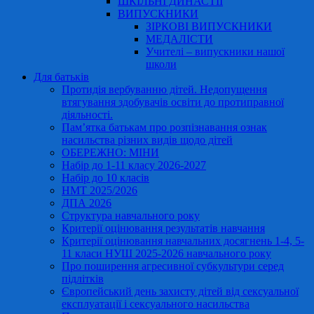
ШКІЛЬНІ ДИНАСТІЇ
ВИПУСКНИКИ
ЗІРКОВІ ВИПУСКНИКИ
МЕДАЛІСТИ
Учителі – випускники нашої
школи
Для батьків
Протидія вербуванню дітей. Недопущення
втягування здобувачів освіти до протиправної
діяльності.
Пам’ятка батькам про розпізнавання ознак
насильства різних видів щодо дітей
ОБЕРЕЖНО: МІНИ
Набір до 1-11 класу 2026-2027
Набір до 10 класів
НМТ 2025/2026
ДПА 2026
Структура навчального року
Критерії оцінювання результатів навчання
Критерії оцінювання навчальних досягнень 1-4, 5-
11 класи НУШ 2025-2026 навчального року
Про поширення агресивної субкультури серед
підлітків
Європейський день захисту дітей від сексуальної
експлуатації і сексуального насильства