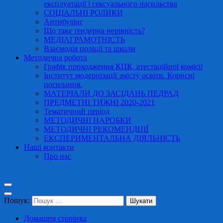
експлуатації і сексуального насильства
СОЦІАЛЬНІ РОЛИКИ
Антибулінг
Що таке ґендерна нерівність?
МЕДІАГРАМОТНІСТЬ
Взаємодія поліції та школи
Методична робота
Графік проходження КПК, атестаційної комісії
Інститут модернізації змісту освіти. Корисні
посилання.
МАТЕРІАЛИ ДО ЗАСІДАНЬ ПЕДРАД
ПРЕДМЕТНІ ТИЖНІ 2020-2021
Тематичний період
МЕТОДИЧНІ НАРОБКИ
МЕТОДИЧНІ РЕКОМЕНДЦІЇ
ЕКСПЕРИМЕНТАЛЬНА ДІЯЛЬНІСТЬ
Наші контакти
Про нас
Пошук:
Домашня сторінка