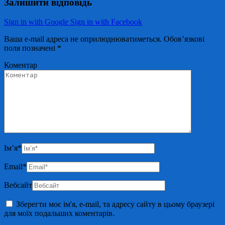
Залишити відповідь
Sign in with Google
Sign in with Facebook
Ваша e-mail адреса не оприлюднюватиметься.
Обов’язкові
поля позначені
*
Коментар
Ім’я
*
Email
*
Вебсайт
Зберегти моє ім'я, e-mail, та адресу сайту в цьому браузері
для моїх подальших коментарів.