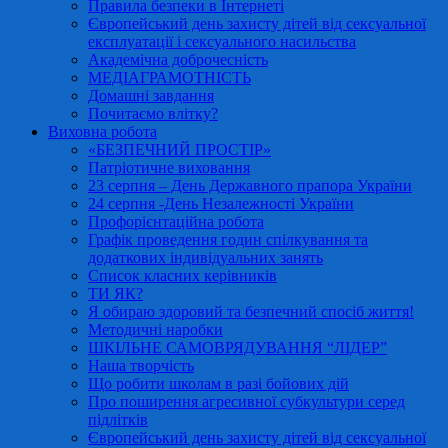
Правила безпеки в Інтернеті
Європейський день захисту дітей від сексуальної
експлуатації і сексуального насильства
Академічна доброчесність
МЕДІАГРАМОТНІСТЬ
Домашні завдання
Почитаємо влітку?
Виховна робота
«БЕЗПЕЧНИЙ ПРОСТІР»
Патріотичне виховання
23 серпня – День Державного прапора України
24 серпня -День Незалежності України
Профорієнтаційна робота
Графік проведення годин спілкування та
додаткових індивідуальних занять
Список класних керівників
ТИ ЯК?
Я обираю здоровий та безпечний спосіб життя!
Методичні наробки
ШКІЛЬНЕ САМОВРЯДУВАННЯ “ЛІДЕР”
Наша творчість
Що робити школам в разі бойових дій
Про поширення агресивної субкультури серед
підлітків
Європейський день захисту дітей від сексуальної