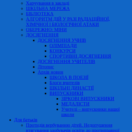
Харчування в закладі
ШКІЛЬНА МЕРЕЖА
БІБЛІОТЕКА
АЛГОРИТМ ДІЙ У РАЗІ РАДІАЦІЙНОЇ,
ХІМІЧНОЇ І БІОЛОГІЧНОЇ АТАКИ
ОБЕРЕЖНО: МІНИ
ДОСЯГНЕННЯ
ДОСЯГНЕННЯ УЧНІВ
ОЛІМПІАДИ
КОНКУРСИ
СПОРТИВНІ ДОСЯГНЕННЯ
ДОСЯГНЕННЯ УЧИТЕЛІВ
Літопис
Архів новин
ШКОЛА В ПОЕЗІЇ
Блоги вчителів
ШКІЛЬНІ ДИНАСТІЇ
ВИПУСКНИКИ
ЗІРКОВІ ВИПУСКНИКИ
МЕДАЛІСТИ
Учителі – випускники нашої
школи
Для батьків
Протидія вербуванню дітей. Недопущення
втягування здобувачів освіти до протиправної