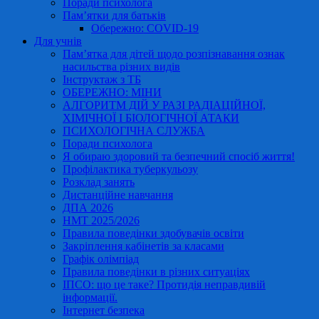
Поради психолога
Пам’ятки для батьків
Обережно: COVID-19
Для учнів
Пам’ятка для дітей щодо розпізнавання ознак
насильства різних видів
Інструктаж з ТБ
ОБЕРЕЖНО: МІНИ
АЛГОРИТМ ДІЙ У РАЗІ РАДІАЦІЙНОЇ,
ХІМІЧНОЇ І БІОЛОГІЧНОЇ АТАКИ
ПСИХОЛОГІЧНА СЛУЖБА
Поради психолога
Я обираю здоровий та безпечний спосіб життя!
Профілактика туберкульозу
Розклад занять
Дистанційне навчання
ДПА 2026
НМТ 2025/2026
Правила поведінки здобувачів освіти
Закріплення кабінетів за класами
Графік олімпіад
Правила поведінки в різних ситуаціях
ІПСО: що це таке? Протидія неправдивій
інформації.
Інтернет безпека