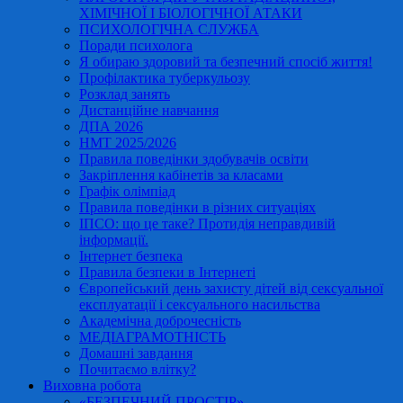
ХІМІЧНОЇ І БІОЛОГІЧНОЇ АТАКИ
ПСИХОЛОГІЧНА СЛУЖБА
Поради психолога
Я обираю здоровий та безпечний спосіб життя!
Профілактика туберкульозу
Розклад занять
Дистанційне навчання
ДПА 2026
НМТ 2025/2026
Правила поведінки здобувачів освіти
Закріплення кабінетів за класами
Графік олімпіад
Правила поведінки в різних ситуаціях
ІПСО: що це таке? Протидія неправдивій
інформації.
Інтернет безпека
Правила безпеки в Інтернеті
Європейський день захисту дітей від сексуальної
експлуатації і сексуального насильства
Академічна доброчесність
МЕДІАГРАМОТНІСТЬ
Домашні завдання
Почитаємо влітку?
Виховна робота
«БЕЗПЕЧНИЙ ПРОСТІР»